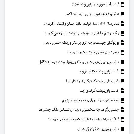
قالب آماده و زیبای پاورپوینت(15)
۵ فیلم که همه زنان ایرانی باید تماشا کنند
شعار سال ۱۴۰۱ «سال تولید، دانش‌بنیان و اشتغال‌آفرین»
رنگ چشم هایتان درباره شما و اجدادتان چه می گوید؟
پورنوگرافی چیست و چه اثری بر مغز و رابطه جنسی دارد؟
متن کامل دعای جوشن کبیر با ترجمه
قالب زیبای پاورپوینت برای ارائه پروپوزال و دفاع رساله دکترا
قالب پاورپوینت کادر دار زیبا
قالب پاورپوینت گرافیکی و طرح دار زیبا
قالب پاورپوینت گرافیکی زیبا
نمونه تدریس درس اول هدیه آسمان پنجم
چشم رنگی ها چه شخصیتی دارند؟ روانشناسی رنگ چشم ها
قیافه و ظاهر واسه متولدین کدوم ماه، خیلی مهمه؟
قالب پاورپوینت گرافیکی جالب