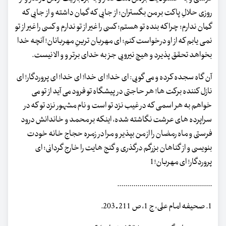
روزی حلالِ پاکت بر من بگستران؛ از جایی که گمان داشته و از جایی که
گمان ندارم؛ چرا که بنده تو هستم؛ کسی را غیر از تو ندارم و کسی را غیر از تو
نمی یابم که از او درخواست کنم؛ ای مهربان ترینِ مهربانان! آنچه خدا
بخواهد تحقق پذیرد و هیچ نیرویی جز به خدای برتر و و الا نیست.
آن گاه سجده کرده و می گویی: ای خدا! ای خدا! ای خدا! ای پروردگار! ای
نازل کننده برکت ها! هر حاجتی در پیشگاه تو فرود می آید از تو می
خواهم به هر اسمی که در غیب نزد تو است و نام مشهور نزد تو که در
سراپرده های عرشت نگاشته شده، اینکه بر محمد و خاندانش درود
فرستی و ماه رمضان را از من بپذیر و مرا در زمره حجاج خانه خودت
بنویسی و از گناهان بزرگم درگذری و گنج هایت را خارج گردانی؛ ای
پروردگار! ای مهربان!1
...............................................
1. صحیفه امام علی، ج 1، ص 211 ـ 203.