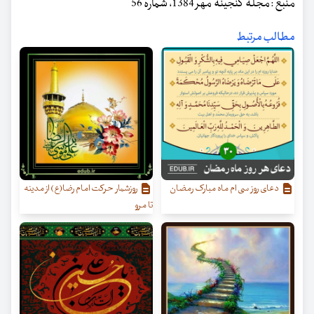
منبع : مجله گنجینه مهر 1384، شماره 56
مطالب مرتبط
دعای روز سی ام ماه مبارک رمضان
روزشمار حرکت امام رضا(ع) از مدینه
تا مرو