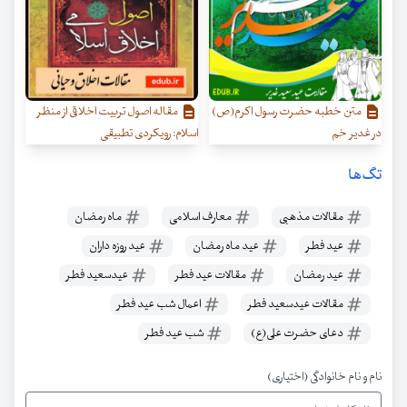
متن خطبه حضرت رسول اکرم(ص)
مقاله اصول تربیت اخلاقی از منظر
در غدیر خم
اسلام: رویکردی تطبیقی
تگ‌ها
مقالات مذهبی
معارف اسلامی
ماه رمضان
عید فطر
عید ماه رمضان
عید روزه داران
عید رمضان
مقالات عید فطر
عیدسعید فطر
مقالات عیدسعید فطر
اعمال شب عید فطر
دعای حضرت علی(ع)
شب عید فطر
نام و نام خانوادگی (اختیاری)