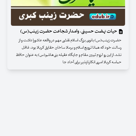
حیات نهضت حسینی، وامدار شجاعت حضرت زینب(س)
حضرت زینب(س) بانوی بزرگ اسلام نقشی مهم در واقعه عاشورا داشت و از
رسالت خود که همانا ترویج اسلام و برملا ساختن حقایق کربلا بود، غافل
نشد. از این رو لزوم تبیین مقام و جایگاه عقیله بنی‌هاشم(س) به عنوان حافظ
حماسه کربلا امری انکارناپذیر برای آحاد جا