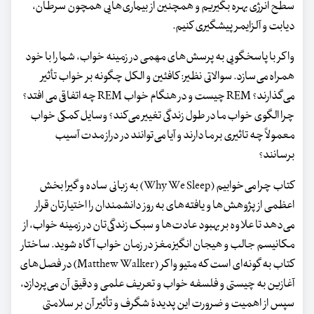
سطح انرژی بهره بگیریم و همچنین از بیماری‌هایی همچون سرطان،
دیابت و آلزایمر پیشگیری کنیم.
واکر با پاسخگویی به پرسش‌های مهمی در زمینه خواب، شما را با خود
همراه می‌سازد. سوالاتی نظیر: کافئین و الکل چگونه بر خواب تأثیر
می‌گذارند؟ REM چیست و در هنگام خواب REM چه اتفاقی می افتد؟
چرا الگوی خواب ما در طول زندگی تغییر می‌کند؟ وسایل کمکی خواب
معمولاً چه تاثیری بر ما دارند و آیا می‌توانند در دراز مدت آسیب
برسانند؟
کتاب چرا می‌خوابیم (Why We Sleep) به زبانی ساده و گیرا بخش
اعظمی از پژوهش‌ها و یافته‌های به روز دانشمندان را اختیارتان قرار
می‌دهد تا علاوه بر بهبود عادت‌ها و سبک زندگی‌تان در زمینه خواب، از
مکانیسم جالب و هیجان انگیز مغز در زمان خواب آگاه شوید. ساختار
کتاب به گونه‌ای است که متیو واکر (Matthew Walker) در فصل‌های
آغازین به چیستی و فلسفه خواب و تعریف علمی و دقیق آن می‌پردازد،
سپس از اهمیت و ضرورت این پدیدۀ شگرف و تأثیر آن بر سلامتی