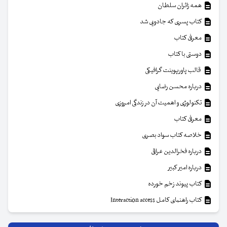
همه زائران سلطان
کتاب پسری که جادویی شد
معرفی کتاب
دوستی با کتاب
قالب پاورپوینت گرافیکی
درباره محسن رضایی
تکنولوژی و اهمیت آن در زندگی امروزی
معرفی کتاب
خلاصه کتاب سواد بصری
درباره فخرالدین عراقی
درباره امیر کبیر
کتاب پیوند زخم خورده
کتاب راهنمای کامل Interaction access