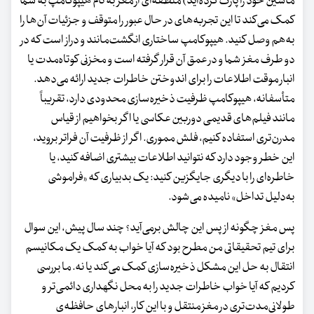
ماشین خود را پارک کرده‌اید) منطقه‌ای از مغز به نام هیپوکامپ به شما
کمک می‌کند تا این تجربه‌های در حال عبور را متوقف و جزئیات آن‌ها را
به‌هم وصل کنید. هیپوکامپ ساختاری انگشت‌مانند و دراز است که در
دو طرف مغز شما و در عمق آن قرار گرفته است و مخزنی کوتاه‌مدت یا
انبار موقت اطلاعات را برای اندوختن خاطرات جدید ارائه می‌دهد.
متأسفانه، هیپوکامپ ظرفیت ذخیره‌سازی محدودی دارد، تقریباً
مانند فیلم‌های قدیمی دوربین عکاسی یا اگر بخواهیم از قیاس
مدرن‌تری استفاده کنیم، فلش مموری. اگر از ظرفیت آن فراتر بروید،
این خطر وجود دارد که نتوانید اطلاعات بیشتری اضافه کنید، یا
خاطره‌ای را با دیگری جایگزین کنید: یک بدبیاری که «فراموشی
به‌دلیل تداخل» نامیده می‌شود.
پس مغز چگونه از پس این چالش برمی‌آید؟ چند سال پیش، این سوال
برای تیم تحقیقاتی من مطرح بود که آیا خواب به کمک یک مکانیسم
انتقال به حل این مشکل ذخیره‌سازی کمک می‌کند یا نه. ما بررسی
کردیم که آیا خواب خاطرات جدید را به محل نگهداری دائمی‌تر و
طولانی‌مدت‌تری در مغز منتقل و با این کار، انبار‌های حافظه‌ی