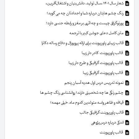
شعار سال ۱۴۰۱ «سال تولید، دانش‌بنیان و اشتغال‌آفرین»
رنگ چشم هایتان درباره شما و اجدادتان چه می گوید؟
پورنوگرافی چیست و چه اثری بر مغز و رابطه جنسی دارد؟
متن کامل دعای جوشن کبیر با ترجمه
قالب زیبای پاورپوینت برای ارائه پروپوزال و دفاع رساله دکترا
قالب پاورپوینت کادر دار زیبا
قالب پاورپوینت گرافیکی و طرح دار زیبا
قالب پاورپوینت گرافیکی زیبا
نمونه تدریس درس اول هدیه آسمان پنجم
چشم رنگی ها چه شخصیتی دارند؟ روانشناسی رنگ چشم ها
قیافه و ظاهر واسه متولدین کدوم ماه، خیلی مهمه؟
قالب پاورپوینت گرافیکی جالب
اندکی درباره درس‌پژوهی
قالب پاورپوینت