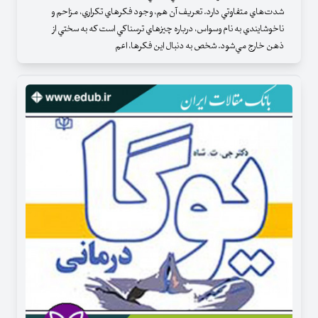
شدت‌هاي متفاوتي دارد. تعريف آن هم، وجود فكرهاي تكراري، مزاحم و
ناخوشايندي به نام وسواس، درباره چيزهاي ترسناكي است كه به سختي از
ذهن خارج مي‌شود. شخص به دنبال اين فكرها، اعم