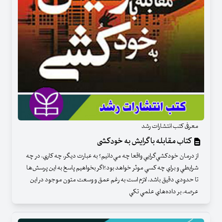
معرفی کتب انتشارات رشد
کتاب مقابله با گرایش به خودکشی
از درمان خودكشي‌گرايي واقعا چه مي‌دانيم؟ به عبارت ديگر، چه كاري، در چه
شرايطي و براي چه كسي موثر خواهد بود؟اگر بخواهيم پاسخ به اين پرسش‌ها
تا حدودي دقيق باشد، لازم است به رغم عمق و وسعت متون موجود در اين
عرصه، بر داده‌هاي علمي تكي