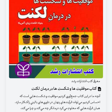
معرفی کتب انتشارات رشد
کتاب موفقیت ها و شکست ها در درمان لکنت
آنچه ما در اين كتاب جمع‌آوري كرديم موفقيت و شكست‌هايي است كه
احساس كرديم مي‌تواند فرآيندهاي پنهان در داوري‌هاي باليني را آشكار سازد‎،
همان فرآيندهايي كه معلوم مي‌كرد درمانگر چه مي‌كند و چرا مي‌كند.