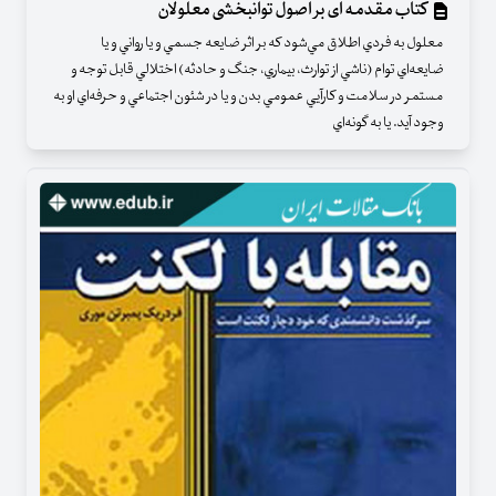
کتاب مقدمه ای بر اصول توانبخشی معلولان
معلول به فردي اطلاق مي‌شود كه بر اثر ضايعه جسمي و يا رواني و يا
ضايعه‌اي توام (ناشي از توارث، بيماري، جنگ و حادثه) اختلالي قابل توجه و
مستمر در سلامت و كارآيي عمومي بدن و يا در شئون اجتماعي و حرفه‌اي او به
وجود آيد. يا به گونه‌اي