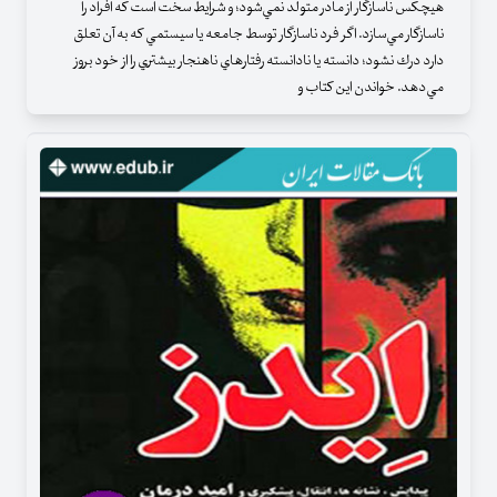
هيچكس ناسازگار از مادر متولد نمي‌شود؛ و شرايط سخت است كه افراد را
ناسازگار مي‌سازد. اگر فرد ناسازگار توسط جامعه يا سيستمي كه به آن تعلق
دارد درك نشود؛ دانسته يا نادانسته رفتارهاي ناهنجار بيشتري را از خود بروز
مي‌دهد. خواندن اين كتاب و