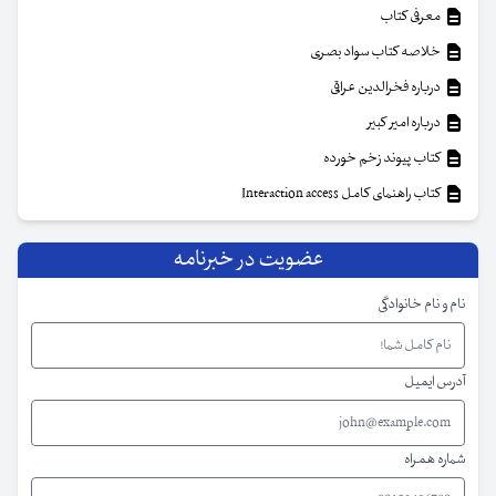
معرفی کتاب
خلاصه کتاب سواد بصری
درباره فخرالدین عراقی
درباره امیر کبیر
کتاب پیوند زخم خورده
کتاب راهنمای کامل Interaction access
عضویت در خبرنامه
نام و نام خانوادگی
آدرس ایمیل
شماره همراه