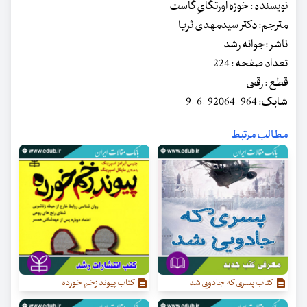
نویسنده : خوزه اورتگایِ گاست
مترجم: دکتر سیدمهدی ثریا
ناشر :جوانه رشد
تعداد صفحه : 224
قطع : رقعی
شابک: 964-92064-6-9
مطالب مرتبط
کتاب پسری که جادویی شد
کتاب پیوند زخم خورده