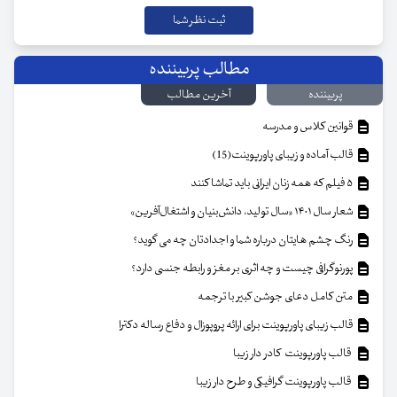
مطالب پربیننده
پربیننده
آخرین مطالب
قوانین کلاس و مدرسه
قالب آماده و زیبای پاورپوینت(15)
۵ فیلم که همه زنان ایرانی باید تماشا کنند
شعار سال ۱۴۰۱ «سال تولید، دانش‌بنیان و اشتغال‌آفرین»
رنگ چشم هایتان درباره شما و اجدادتان چه می گوید؟
پورنوگرافی چیست و چه اثری بر مغز و رابطه جنسی دارد؟
متن کامل دعای جوشن کبیر با ترجمه
قالب زیبای پاورپوینت برای ارائه پروپوزال و دفاع رساله دکترا
قالب پاورپوینت کادر دار زیبا
قالب پاورپوینت گرافیکی و طرح دار زیبا