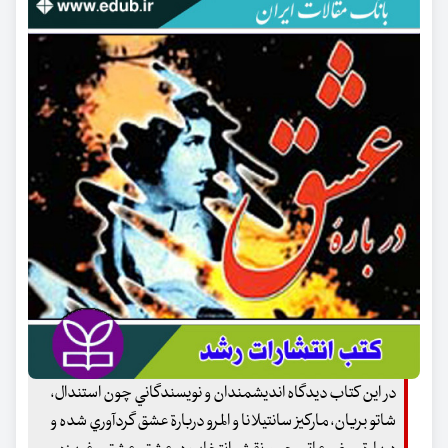
در اين كتاب ديدگاه انديشمندان و نويسندگاني چون استندال،
شاتو بريان، ماركيز سانتيلانا و المرو دربارة عشق گردآوري شده و