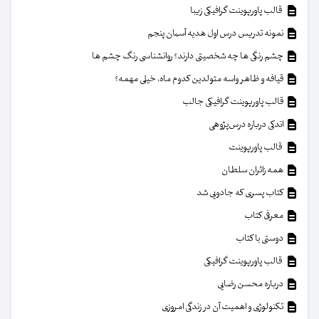
قالب پاورپوینت گرافیکی زیبا
نمونه تدریس درس اول هدیه آسمان پنجم
چشم رنگی ها چه شخصیتی دارند؟ روانشناسی رنگ چشم ها
قیافه و ظاهر واسه متولدین کدوم ماه، خیلی مهمه؟
قالب پاورپوینت گرافیکی جالب
اندکی درباره درس‌پژوهی
قالب پاورپوینت
همه زائران سلطان
کتاب پسری که جادویی شد
معرفی کتاب
دوستی با کتاب
قالب پاورپوینت گرافیکی
درباره محسن رضایی
تکنولوژی و اهمیت آن در زندگی امروزی