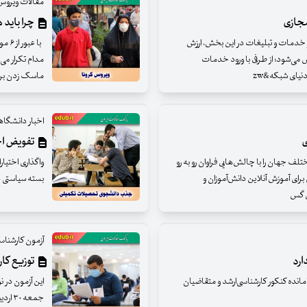
مقالات ویروس 
مجازی
چرا باید 
 خدمات و تبلیغات در این بخش، ارزش
با ع
 می­‌شود؛ از طرفی با ورود خدمات
مدام تکرار می‌
نیای شبکه­&zw
ماسک زدن برا
اخبار دانشگاه
ی
تفویض اخ
ف جهان را با چالش‌هایی فراوان رو به رو
واگذاری اختیا
برای آموزش آنلاین دانش‌آموزان و
بسته سیاستی دا
ی گس
آزمون کارشناس
توزیع کار
نده کنکور کارشناسی‌ارشد و متقاضیان