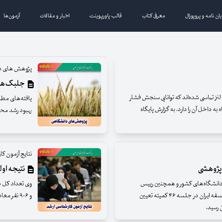
یان نامه و پروپوزال
معرفی کتاب
قالب پاورپوینت
اخبار و مقالات
آزمون‌ها
پژوهش های د
جلبک‌ها 
نز تماسی شده‌اند که توانایی سنجش فشار
یافته‌های مطا
 داخل آن را دارد. به گزارش پایگاه
بهبود رشد محص
نتایج آزمون کا
نتیجه اولی
 فرهنگی گفت: ۱۱ نفر از روسای دانشگاه‌های کشور و همچنین رییس
سازمان سمت و رییس موسسه پژوهشی حکمت و فلسفه ایران در جلسه ۴۶ کمیته تعیین
و ۹۰۶ نفر معادل ۵۳ درصد زنان و ۳۰۷ هزار و ۳۰۳ نفر معادل ۴۷ درصد مردان هستند.
 رسید.