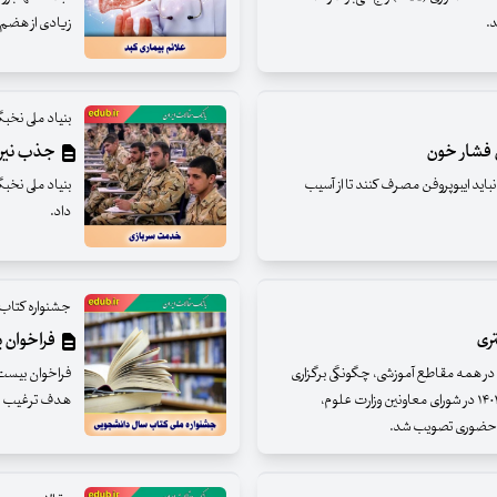
د.
زیادی از هضم 
بنیاد ملی نخب
ن فشار خون
جذب نیروی
نباید ایبوپروفن مصرف کنند تا از آسیب
بنیاد ملی نخب
داد.
جشنواره کتاب
تری
فراخوان 
 همه مقاطع آموزشی، چگونگی برگزاری
فراخوان بیست 
مصاحبه از معرفی شدگان آزمون دکتری نیمه متمرکز ۱۴۰۱ در شورای معاونین وزارت علوم،
هدف ترغیب نوی
ت حضوری تصویب شد.