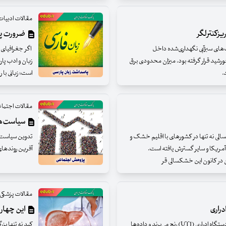
مقالات ادبیات
ریزکنترلگر
ضرورت پا
‌های سبزآبی نگهداری‌شده داخل
اگر جغرافیای س
 خورشید قرار گرفته بود، میزان محدودی برق
زبان و ادب پار
.
است؛ زبانی با 
مقالات اجتما
سیاست‌ها 
الی نه تنها در کشورهای با اقلیم خشک و
تدوین سیاست‌ه
 آمریکا و سایر گسترش یافته است.
آفرین روندهای
ن در کانون این خشکسالی قر
مقالات پزشکی
دراری
این چهار 
بیش از نیمی از زنان در مقطعی از زندگی خود از عفونت دستگاه ادراری (UTI) رنج می‌برند و داده‌ها
کبد نه تنها بز