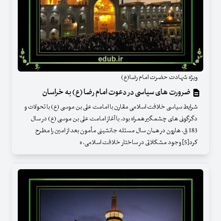
ویژه شهادت حضرت امام رضا(ع)
ضرورت‏ های سیاسی در دعوت امام رضا (ع) به خراسان
شرایط سیاسی خلافت اسلامی مقارن با امامت علی بن موسی (ع) با تحولات و
دگرگونی‏ های چشمگیر همراه بود. با آغاز امامت علی بن موسی (ع) در سال
183 ق، هارون در همان سال مسئله جانشینی مأمون بعد از امین را مطرح
کرد[5] وجود مشکلاتی در ساختار خلافت اسلامی، ه