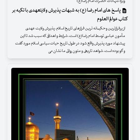
ویژه شهادت حضرت امام رضا(ع)
پاسخ های امام رضا (ع) به شبهات پذیرش ولایتعهدی با تکیه بر
کتاب عوالم العلوم
از پرفرازترین وحکیمانه ترین فرازهای تاریخ اسلام، پذیرش ولایت عهدی
مأمون عباسی توسط امام رضا(ع) است. شرایط و اهدافی که سبب شد تا این
پیشنهاد مورد پذیرش واقع شود در طول تاریخ حیات سیاسی اسلام مورد گفت
و گو بوده است. شواهد تاریخی و متون روائی ما نشان می