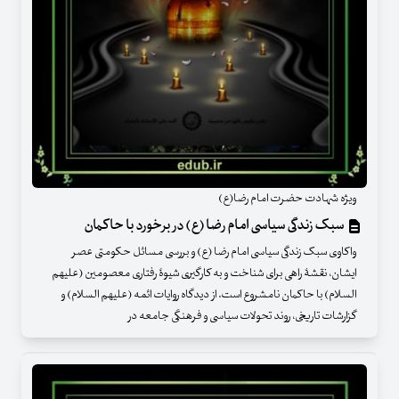
ویژه شهادت حضرت امام رضا(ع)
سبک زندگی سیاسی امام رضا (ع) در برخورد با حاکمان
واکاوی سبک زندگی سیاسی امام رضا (ع) و بررسی مسائل حکومتی عصر
ایشان، نقشۀ راهی برای شناخت و به کارگیری شیوۀ رفتاری معصومین (علیهم
السلام) با حاکمان نامشروع است. از دیدگاه روایات ائمه (علیهم السلام) و
گزارشات تاریخی، روند تحولات سیاسی و فرهنگی جامعه در