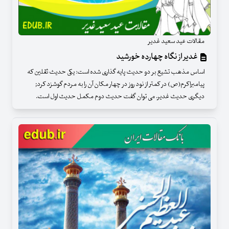
مقالات عید سعید غدیر
غدیر از نگاه چهارده خورشید
اساس مذهب تشیع بر دو حدیث پایه گذاری شده است: یکی حدیث ثقلین که
پیامبراکرم(ص) در کمتر از نود روز در چهار مکان آن را به مردم گوشزد کرد;
دیگری حدیث غدیر. می توان گفت حدیث دوم مکمل حدیث اول است.