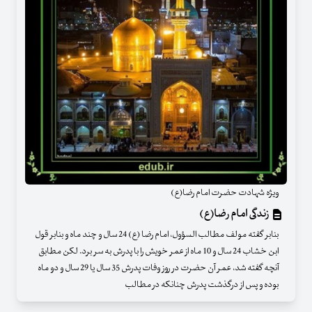
ویژه شهادت حضرت امام رضا(ع)
زندگی امام رضا(ع)
بنابر گفته مولف مطالب السؤول، امام رضا (ع) 24 سال و چند ماه و بنابر قول
ابن خشاب 24 سال و 10 ماه از عمر خویش را با پدرش به سر برد. لکن مطابق
آنچه گفته شد، عمر آن حضرت در روز وفات پدرش 35 سال یا 29 سال و دو ماه
بوده و پس از درگذشت پدرش چنانکه در مطالب