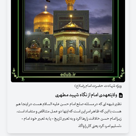
ویژه شهادت حضرت امام رضا(ع)
ولایتعهدی امام از نگاه شهید مطهری
نظیر شبهه ای که در مسئله صلح امام حسن علیه السلام هست در اینجا هم
هست با این که ظاهر امر این است که اینها دو عمل متناقض و متضاد است،
زیرا امام حسن خلافت را رها کرد و به تعبیر تاریخ - یا به تعبیر خود امام -
«تسلیم امر» کرد یعنی کار را واگذ