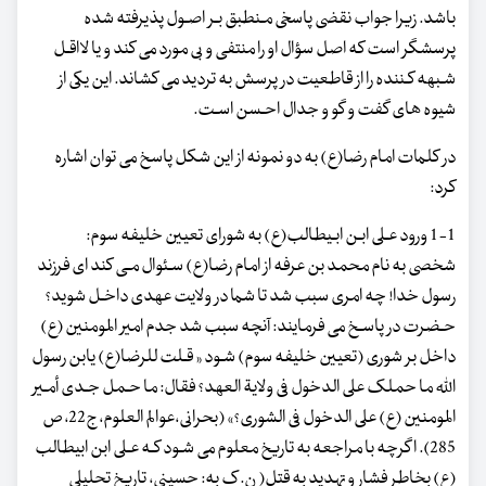
باشد. زیرا جواب نقضی پاسخی مـنطبق بـر اصـول پذیرفته شده
پرسشگر است که اصل سؤال او را منتفی و بی مورد می کند و یا لااقـل
شـبهه کـننده را از قاطعیت در پرسش به تردید می کشاند. این یکی از
شیوه های گفت و گو و جدال احـسن اسـت.
در کلمات امام رضا(ع) به دو نمونه از این شکل پاسخ می توان اشاره
کرد:
1-1 ورود عـلی ابـن ابـیطالب(ع) به شورای تعیین خلیفه سوم:
شخصی به نام محمد بن عرفه از امام رضا(ع) سـئوال مـی کند ای فرزند
رسول خدا! چه امری سبب شد تا شما در ولایت عهدی داخـل شوید؟
حـضرت در پاسـخ می فرمایند: آنچه سبب شد جدم امیر المومنین (ع)
داخل بر شوری (تعیین خلیفه سوم) شـود « قـلت للرضا(ع) یابن رسول
الله ما حملک علی الدخول فی ولایة العهد؟ فقال: ما حـمل جـدی أمـیر
المومنین (ع) علی الدخول فی الشوری؟» (بحرانی،عوالم العلوم، ج22، ص
285). اگرچه با مراجعه به تاریخ معلوم می شـود کـه عـلی ابن ابیطالب
(ع) بخاطر فشار و تهدید به قتل( ن. ک به: حسینی، تاریخ تحلیلی