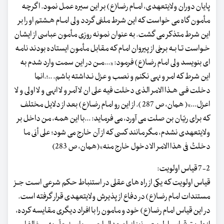
پایان دوران ولایت‏عهدی، امـام رضا(ع) بر این سیره عمل نمود. اگرچه
مأمون گاه می خواست که این شرط ملغی گردد ولی امـام هـشتم او را بر
این شرط متذکر می گشت. به عنوان نمونه روزی مأمون عباسی از ایشان
خـواست تـا بـه برخی از پیروان امام که مقابل مأمون ایستاده بودند نامه
ای بنویسد ولی امام رضا(ع) فرمود: «...مـن در این سمت وارد شدم به
این شرط که امر و نهی نکنم و نصب و عزل نـداشته باشم. ..؛.انما
دخلت فـی هـذا الامر الذی دخلت فیه علی ان لا آمر و لا انهی و لا اولی و لا
اعزل...»( همان، ص 287 ). از این رو امام رضا(ع) بعد از دلایل مختلف
که برای ریّان بن صلت می آورد، می فرماید: ...با این همه، من داخل بر
ولایت‏عهدی نشدم، مگر مانند کسی که از آن خارج می شود؛ علی أنی ما
دخلتُ فی هذا الامر الا دخول خارج منه»(همان، ص 283)
7-2 قیاس اولویت:
قیاس اولویت که یکی از راه های عقلی در استنباط حکم شرعی اسـت جـز
مستندات امام رضا(ع) در دفاع از پذیرش ولایت‏عهدی قرار گرفته است.
در این قیاس امام رضا(ع) خود و مامون را با افراد دیگری مقایسه کرده،