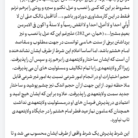
مشروط بر این که کسی را نصب و عزل نکنم و سیره و روشی را برهم نزنم
فـقط در ایـن کار مشاوری دورادور باشم «... أنا اقـبل ذالک عـلی ان لا
أُولّي احدا و لا أعزِل احدا و لا انقض رسماً و لا سنةً و اکون فی الامر من
بعیدٍ مشیرا...» (همان، ص282) علیرغم این که عزل یا نصب و نیز
برداشتن برخی از سنت هـا مـی توانست در جهت مطلوب و مـقاصد
امـام هشتم باشد، اما اساسا اعلام این شرط از طرف ایشان نشاندهنده
آن است که ایشان ساختار ولایت‏عهدی را برهم زد و سپس آن را پذیرفت.
زیرا اگر ولایت‏عهدی را با تمام تکالیف و مسئولیت های آن می پذیرفت،
حجم اخـتیارات او در انـجام امور شرعی نسبت به امور غیر شرعی قابل
ملاحظه نبود. از این جهت از آن حجم اندک نیز چشم پوشید و ساختار
جدید سمت ولایت‏عهدی را پذیرفت. علاوه بر این که ایشان هیچ امید و
اعتمادی در پذیـرش فـرمان های او در مـسئولیت ولایت‏عهدی نداشت
همچنان که مامون نماز عید فطر امام هشتم را در جایگاه ولایت‏عهدی
تاب نیاورد.
این شرط پذیـرش یک شرط واقعی از طرف ایشان محسوب می شد و تا