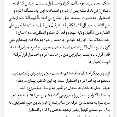
حکم عقل، درتدبیر حـالت اکـراه و اضـطرار دانـست. چـنان کـه امام
رضا(ع) نیز بلافاصله پس از اشاره و استناد به این آیه، مسأله اکراه و
اضطرار را به صورت مستند اصلی مطرح می کند: «ألّلهم أنّک قد نَهیتَني
عنِ الإلقاءِ بِیدي إلی التـّهلکة و قد أشرفتُ مِن قِبل عبد الله المأمونِ علَی
القَتل مَتی لَم أقبِل وِلایَه عَهدِه وَ قد أکرَهتُ و اضطُررتُ...؛ (همان)
خداوندا تو مرا از این که خودم را با دستان خود به هلاکت بـیندازم نـهی
کرده ای و اینک اگر ولایت‏عهدی عبدالله مامون را نپذیرم، مرا در آستانه
قتل قرار داده است، بنابر این من در حالت اکراه و اضطرار قرار گرفته
ام...» (همان).
از سوی دیگر استناد امام هشتم به سنت نـیز در پذیـرش ولایت‏عهدی،
معطوف به امر اکراه و اضطرار است. به این خاطر، ایشان در مقام
عرض حال به خداوند متعال در تأسی به یوسف پیامبر(ع)، ابتدا
مـسئله اکـراه و اضطرار را مطرح می کند.( هـمان ص283 ). هـمچنین
در پاسخ به محمد بن عرفه نیز امام رضا(ع) او را بدون هیچ تصریحی، به
یک امر مسلم تاریخی یعنی تهدید به قتل و اکراه و اضطرار