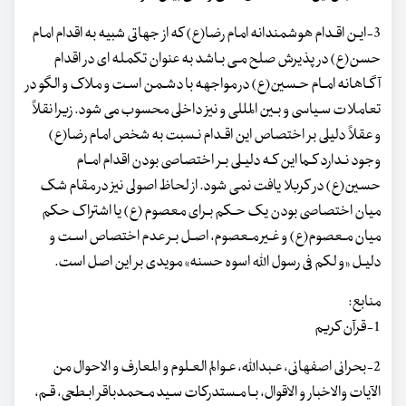
3-ایـن اقـدام هوشمندانه امام رضا(ع) که از جهاتی شبیه به اقدام امام
حسن(ع) در پذیرش صلح مـی بـاشد به عنوان تکمله ای در اقدام
آگـاهانه امـام حـسین(ع) در مواجهه با دشـمن اسـت و ملاک و الگو در
تعاملات سـیاسی و بـین المللی و نیز داخلی محسوب می شود. زیرا نقلاً
و عقلاً دلیلی بر اختصاص این اقـدام نـسبت به شخص امام رضا(ع)
وجود نـدارد کـما این کـه دلیـلی بـر اختصاصی بودن اقدام امـام
حسین(ع) در کربلا یافت نمی شود. از لحاظ اصولی نیز در مقام شک
میان اختصاصی بودن یک حـکم بـرای معصوم (ع) یا اشتراک حکم
میان مـعصوم(ع) و غـیر مـعصوم، اصـل بـر عدم اختصاص اسـت و
دلیـل «و لکم فی رسول الله اسوه حسنه» مویدی بر این اصل است.
منابع:
1-قرآن کریم
2-بحرانی اصفهانی، عـبدالله، عـوالم العـلوم و المعارف و الاحوال من
الآیات والاخبار و الاقوال، بـا مـستدرکات سـید مـحمدباقر ابـطحی، قـم،