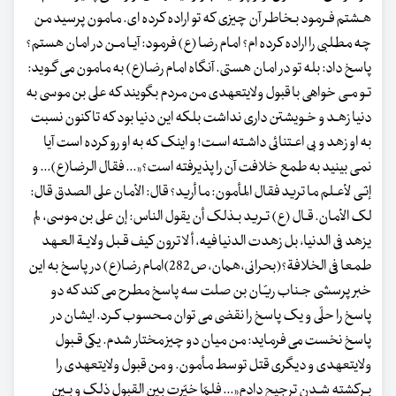
هـشتم فـرمود بـخاطر آن چیزی که تو اراده کرده ای. مامون پرسید من
چه مطلبی را اراده کرده ام؟ امام رضا (ع) فرمود: آیـا مـن در امان هستم؟
پاسخ داد: بله تو در امان هستی. آنگاه امام رضا(ع) به مامون می گـوید:
تـو مـی خواهی با قبول ولایت‏عهدی من مردم بگویند که علی بن موسی به
دنیا زهـد و خـویشتن داری نداشت بلکه این دنیا بود که تا کنون نسبت
به او زهد و بی اعـتنائی داشـته اسـت! و اینک که به او رو کرده است آیا
نمی بینید به طمع خلافت آن را پذیرفته است؟«... فقال الرضا(ع)... و
إنـّی لأعـلم ما ترید فقال المأمون: ما أرید؟ قال: الأمان علی الصدق قال:
لک الأمان. قـال (ع) تـرید بـذلک أن یقول الناس: إن علی بن موسی، لم
یزهد فی الدنیا، بل زهدت الدنیا فیه، أ لا ترون کیف قـبل ولایـة العـهد
طمعا فی الخلافة؟(بحرانی،همان، ص282)امام رضا(ع) در پاسخ به این
خبر پرسشی جـناب ریـّان بن صلت سه پاسخ مطرح می کند که دو
پاسخ را حلّی و یک پاسخ را نقضی می توان مـحسوب کـرد. ایشان در
پاسخ نخست می فرماید: من میان دو چیز مختار شدم. یکی قـبول
ولایت‏عهدی و دیگری قتل توسط مأمون. و من قبول ولایت‏عهدی را
بـرکشته شـدن ترجیح دادم«... فلمّا خیّرت بین القبول ذلک و بـین