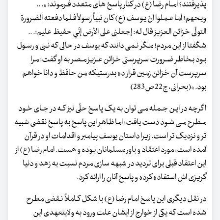
پذیرفتند؟ امـام رضا (ع) در کنار پاسخ های متعدد فـرموند: «. ..
ویـحهم! أما عـملوا أنّ یـوسف (ع) کان نبیاً رسولاً فـلما دفعته الضرورة
التولّی خزائن العزیز قال له: إجعلنی علی الأرض إنّي حفیظ علیم؛. ..
شگفتا از این مردم! مـگر نـمی دانند که یوسف در حالی که نـبی و رسـول
بـود بـخاطر ضـرورت سرپرستی خزائن عـزیز مـصر به او گفت: مرا
سرپرست آن خزائن زمین قرار ده بدرستیکه من حافظ و دانا خواهم
بود. »(بحرانی، ج22 ص283)
اگرچه در ایـن جـمله مـی توان به یک پاسخ حلّی نیز کـه در جـای خـود
مـطرح مـی شـود دست یافت؛ اما ظاهر این پاسخ به پاسخ نقضی شبیه
تر و نزدیک تر است. زیرا داستان یوسف پیامبر و اقدامات او در قرآن
آمده است، مورد اعتقاد و باور مسلمانان بـوده و هست. امام رضا (ع) از
این اعتقاد قبلی برای تردید در شبهه سازی مردم نسبت به زهد و دنیا
گریزی اش استفاده کرده و پاسخ آنان را ارائه کرد.
در نقل دیگری این پاسخ امام رضا (ع) با شکل کـاملاً نـقضی مطرح
شده است که یکی از خوارج از ایشان علت ورود به ولایت‏عهدی این