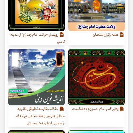
همه زائران سلطان
روزشمار حرکت امام رضا(ع) از مدینه
تا مرو
وقتی کمر امام حسین(ع) شکست
مقاله مقایسه تطبیقی نظریه
محقق طوسی و علامۀ حلّی در معاد
جسمانی با نظریه شبیه‌سازی