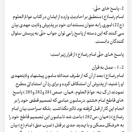
2-پاسخ های حلّی:
امـام رضـا(ع) مـنطبق بر احادیث وارده از ایشان در کتاب عوالم العلوم
(ج22) اموری را به عنوان مستندات خود بر پذیرش ولایت عهدی بیان
مـی کـنند که این دسته از پاسخ را می توان جواب حلّی به پرسش سئوال
کنندگان دانـست.
پاسـخ هـای حلّی امام رضا(ع) از قرار زیر است:
1-2 - عمل به قرآن
امام رضا(ع) بعد از آن که از طـرف عبدالله مامون پیشنهاد ولایت‏عهدی
او را شنید؛ از پذیرش آن استنکاف کرده و برای ردّ آن استناداتی مطرح
نمودند (ر.ک بـه: عوالم العلوم، همان، صـص281 و282 و285 ) پاسـخ
های قاطع امام هشتم، در مامون عباسی که تصمیم قطعی خود را بر
انجام این کار از قبل گرفته بود تاثیر نگذاشت. بلکه صراحت بیان امام
رضا(ع) (همان، ص282 ) باعث شد تا مامون این تـصمیم قاطع خود را
به هرشکل ممکن و با تهدید جدی بر قتل (ضرب عنق) امام (ع) بیان