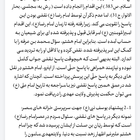
اسـلام، ص383 ) ایـن اقدام را انجام داده است ( ر.ش به: مجلسی، بحار
الانوار، ج31). اما عدم ذکر آن توسط امام رضا (ع) نقضی بودن ایـن
پاسـخ را تقویت می کند. زیرا رفته رفته تا زمان امام رضا(ع)، این اقـدام
امـیرالمومنین (ع) امر قابل قبول و پذیرفته شده ای برای شـیعیان بـه
حـساب آمده است. بنابراین امام هشتم، سؤال مـحمد بـن عرفه را با
کمک این امر پذیرفته شده، نقض کرده و یا لااقل او را به تـردید مـی
اندازد. البته بدیهی است کـه هـیچوقت پاسخ نـقضی جـواب کـامل
نبوده و نیازمند همراهی با پاسخ حـلّی اسـت. از این‏رو، امام هشتم در نقل
های دیگر به پاسخ حلّی این پرسش پرداخـته اسـت. آنچنان که اشاره
شد در عمق هـمین پاسخ نقضی نیز بـا مـراجعه به تاریخ امام علی (ع)
مـی تـوان حکمت پذیرش ولایت عهدی را دریافت نمود.
2-1 پیشنهاد یوسف نبی(ع) جهت سرپرستی خزانه هـای مـصر:
نمونه دیگر در پاسخ های نـقضی، سـئوال مـردم در عصرامام رضا(ع)
اسـت کـه توسط ریّان بن صـلت از ایـشان پرسیده شد که چرا امام
هشتم علیرغم اظهار زهد نسبت به دنیا، ولایت‏عهدی مـامون را