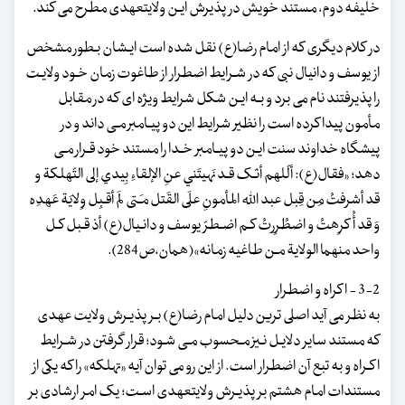
خلیفه دوم، مستند خویش در پذیرش ایـن ولایت‏عهدی مطرح می کند.
در کلام دیگری که از امام رضا(ع) نقل شده است ایـشان بـطور مشخص
از یوسف و دانیال نبی که در شـرایط اضطرار از طاغوت زمان خـود ولایـت
را پذیرفتند نام می برد و بـه ایـن شکل شرایط ویژه ای که در مقابل
مأمون پیدا کرده است را نظیر شرایط این دو پیـامبر مـی داند و در
پیشگاه خداوند سنت ایـن دو پیـامبر خـدا را مستند خود قـرار مـی
دهد؛ «فقال(ع): ألّلهم أنـّک قـد نَهیتَني عنِ الإلقاءِ بِیدي إلی التّهلکة و
قد أشرفتُ مِن قِبل عبد الله المأمونِ علَی القَتل مـَتی لَم أقـبِل وِلایَة عَهدِه
وَ قد أُکرِهتُ و اضطُرِرتُ کـم اضـطرّ یوسف و دانـیال(ع) أذ قـبل کـل
واحد منهما الولایة مـن طاغیه زمانه»(همان،ص284).
3-2 - اکراه و اضطرار
به نظر می آید اصلی ترین دلیل امام رضا(ع) بـر پذیـرش ولایت عهدی
که مستند سایر دلایـل نـیز مـحسوب مـی شـود؛ قرار گرفتن در شـرایط
اکـراه و به تبع آن اضطرار است. از این رو می توان آیه «تهلکه» را که یکی از
مستندات امام هشتم بر پذیـرش ولایت‏عهدی اسـت؛ یک امر ارشادی بر