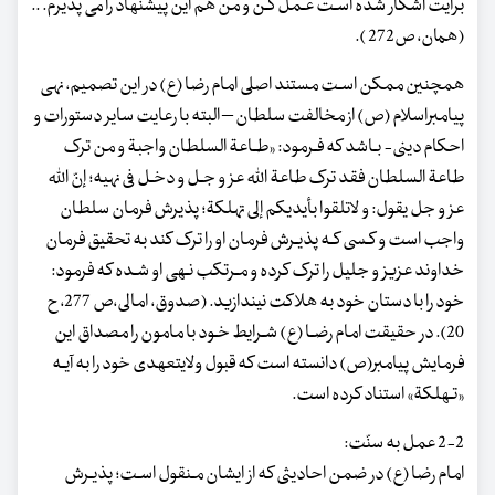
برایت آشکار شده اسـت عـمل کـن و من هم این پیشنهاد را می پذیرم. ..
(همان، ص272 ).
همچنین ممکن اسـت مستند اصلی امام رضا (ع) در این تصمیم، نهی
پیامبراسلام (ص) از مخالفت سلطان – البته با رعایت سایر دستورات و
احکام دینی- بـاشد که فـرمود: «طـاعة السلطان واجبة و من ترک
طاعة السلطان فقد ترک طاعة اللّه عز و جـل و دخـل فی نهیه؛ إنّ اللّه
عز و جل یقول: و لاتلقوا بأیدیکم إلی تهلکة؛ پذیرش فرمان سلطان
واجب است و کـسی کـه پذیـرش فرمان او را ترک کند به تحقیق فرمان
خداوند عزیز و جلیل را ترک کرده و مـرتکب نـهی او شـده که فرمود:
خود را با دستان خود به هلاکت نیندازید. (صدوق، امالی،ص 277، ح
20). در حقیقت امام رضـا (ع) شـرایط خـود با مامون را مصداق این
فرمایش پیامبر(ص) دانسته است که قبول ولایت‏عهدی خود را به آیـه
«تـهلکة» استناد کرده است.
2-2 عمل به سنّت:
امام رضا (ع) در ضمن احادیثی که از ایشان مـنقول اسـت؛ پذیـرش