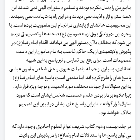
ماموریتی را دنبال نکرده بودند و تسلیم دستورات الهی نمی شدند این
همه ستم و آزار و اذیت نمی دیدند و در این راه به شهادت نمی رسیدند.
این محرومیت ها نشان از پایداری در انجام ایـن ماموریت بوده است. با
وجود این، در زندگی برخی از معصومین (ع) صحنه ها و تصمیماتی دیده
می شود که مخالف با آن دستور الهی می نمایاند. اقدام امام رضا(ع) در
پذیرش ولایت‏عهدی از یک حاکم غاصب بـه نـام مامون از این دست
تصمیمات است. برای رفع این تعارض و نیز پاسخ به این شبهه
اعتقادی، بسیاری از جمله اباصلت هروی و حتی شخص مامون عباسی
پاسخ هایی را طرح کرده اند. اما بـدیهی اسـت پاسخ های امام رضا (ع)
به این سئوالات از جهات مختلف مورد اهمیت و توجه ویژه قرار دارد.
زیرا علاوه بر دارا بودن علم و عصمت، شخص ایشان است که مورد
سئوال قرار گرفته؛ بـنابراین پاسـخ های ایشان در تبیین این تصمیم
ملاک خواهد بود.
در جلد بیست و دوم کتاب شریف عوالم العلوم احادیثی وجود دارد که
می توان پاسخ ها و استدلالات امام رضا(ع) را در پذیرش این ولایت