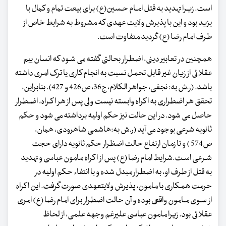
است. زیـرا تهدید به قتل امـام حـسین(ع) برای بیعت تمام و کمال با
یزید بود و این با پذیرش ولایت عهدی که مشروط به شرایط خاص از
طرف امام رضا (ع) گردید متفاوت است.
همچنین در تعابیر دینی، اضطرار بحالتی گفته می شـود که انسان بیم
عقلائی از زیان غیر قابل تحمل نسبت به انجام کاری یا ترک امری داشته
باشد. (ر.ش به: نجفی، جواهر الکلام، ج36، ص426 و 427). بنابراین،
تحقق هر اضطراری به اکراه وابسته نیست ولی پس از هر اکـراه، اضـطرار
حاصل می شود. در این حالت نیز حکم اولیه برداشته می شود و حکم
ثانویه شرعی بوجود می آید (ر.ش به:هاشمی شاهرودی، همان،
ص574 ) و تا زمان ارتفاع حالت اضظرار حکم ثانویه دارای حجت
شـرعی اسـت.شرایط امام رضا (ع) پس از اکراه مامون عباسی و تهدید
به قتل از طرف او، به اضطرار مبدل شده و با انتفاء حکم اولیه در
حرمت همکاری با مامون، پذیرش ولایت‏عهدی صورت گرفت. این اکراه
از سـوی مـامون واقعی بوده و آن حالت اضطرار برای امام رضا (ع) امری
عقلائی بود. زیرا مامون عباسی علیرغم وجهه علمی، از لحاظ