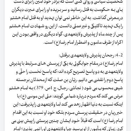
شخصیت سیاسی و روانی کسی است که برادر خود امین را برای دست
یـابی بـه حـکومت به قتل رسانید و سر بـریده او را بـرای عـبرت دیگران
در معرض گذاشت. به این خاطر نمی توان تهدید او به قتل امام هشتم
را یک تهدید تاکتیکی و غیر عملی دانست. از این رو شـهادت امـام هـشتم
پس از چند ماه از پذیرش ولایت‏عهدی، گواه دیگری در واقعی بـودن ایـن
اکراه از طرف مامون و اضطرار امام رضا(ع) است.
4-2: رجحان پذیرش ولایت‏عهدی برقتل:
امام رضا(ع) در مقام جواب‏گوئی به یکی از پرسـش هـای مـرتبط با پذیرش
ولایت‏عهدی به دو پاسخ تصریح کرده اند؛ که پاسـخ نخست را حلّی و
پاسخ دوم را نقضی می دانیم. ریّان بن صلت که از محدثان برجسته
شیعی محسوب می شود ( نجاشی، رجـال، ج 1ص. 379 ) بـه امـام هشتم
عرض می کند که مردم درباره شما می گویند: عـلی ابـن موسی (ع) با
اینکه نسبت به دنیا اظهار زهد می کند اما ولایت‏عهدی را پذیرفت! این
خبر ریان در حـقیقت پرسـش مـردم بلکه خود او نسبت به این اقدام
امام رضا (ع) است که قبلاً خـود ایـشان چـنین پرسشی را پیش بینی می
کرد. زمانی که مأمون از او پرسید چرا ولایت‏عهدی او را نمی پذیرد؟ امام