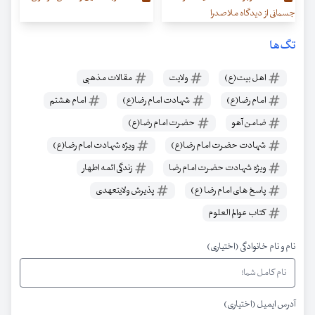
جسمانی از دیدگاه ملاصدرا
تگ‌ها
اهل بیت(ع)
ولایت
مقالات مذهبی
امام رضا(ع)
شهادت امام رضا(ع)
امام هشتم
ضامن آهو
حضرت امام رضا(ع)
شهادت حضرت امام رضا(ع)
ویژه شهادت امام رضا(ع)
ویژه شهادت حضرت امام رضا
زندگی ائمه اطهار
پاسخ های امام رضا (ع)
پذیرش ولایتعهدی
کتاب عوالم العلوم
نام و نام خانوادگی (اختیاری)
آدرس ایمیل (اختیاری)