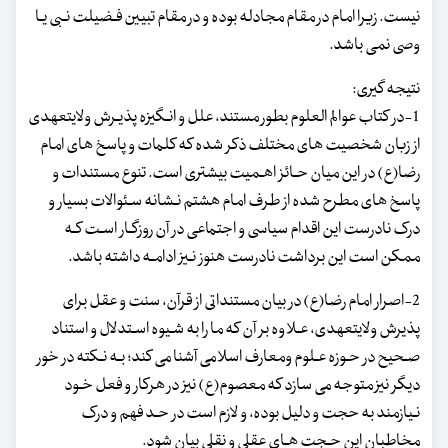
نیست. زیرا امام در مقام مجادله بوده و در مقام تبیین فـضیلت نـبی یـا
وصی نمی باشد.
نتیجه گیری:
1-در کتاب عوالم العلوم بطور مستند، علل و انـگیزه پذیـرش ولایت‏عهدی
از زبان شخصیت های مختلف ذکر شده که کلمات و پاسخ های امام
رضا(ع) در این میان حـائز اهـمیت بیشتری است. تنوع مستندات و
پاسخ های مطرح شده از طرف امام هشتم نـشانه سـئوالات بسیار و
درک نادرست این اقدام سیاسی و اجتماعی در آن روزگـار اسـت کـه
ممکن است این برداشت نادرست هنوز نـیز ادامـه داشته باشد.
2-اصرار امام رضا(ع) در بیان مستنداتی از قرآن، سنت و عقل برای
پذیرش ولایت‏عهدی، عـلاوه بر آن که ما را به شـیوه اسـتدلال و استناد
صـحیح در حـوزه عـلوم ومعارف اسلامی آشنا می کند؛ بـه نـکته در خور
دیگر نیز متوجه می سازد که معصوم(ع) نیز در هرکار و فعل خـود
نـیازمند به حجت و دلیل بوده، و لازم است در حـد فهم و درک
مخاطبان این حـجت هـای عقلی و نقلی بیان شود.