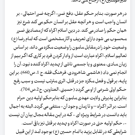
امیرالمومنین(ع) ارجـاع مـی دهد.
در هر صورت، بـنابر حـکم عقل، دفع ضرر- اگرچه ضرر احتمالی- بر
انسان واجب است و هر آنچه عقل بر انسان حکم می کند شرع نیز
همان حکم را صادر می کند. در دین اسلام اکراه که از مصادیق ضـرر
مـحسوب می شود دارای تعریف و آثار مشخصی است که امام رضا (ع)
وضعیت خود را در مقابل مامون را وضعیت مکرَه می داند. بر اساس
تعالیم اسلام، اکراه عبارت است از وادار کردن فرد بر کاری که اگـر بـیم از
زیان مـادی، معنوی و یا جسمی ناشی از تهدید اکراه کننده نبود، آن را
انجام نمی داد (هاشمی شاهرودی، فرهنگ فقه، ج 1، ص660). بر این
پایـه، بر قول و فعل مکرَه جز در قتل، اثری مترتب نیست و سبب رفـع
حـکم اولی شـرعی از او می گردد (حسینی، العناوین، ج2،ص704).
بنابراین پذیرش ولایت عهدی مامون که بنابرحکم اولیه دین حرام
است، بر اثـر اکـراه – و تا زمان وجود آن- منتفی می گردد.البته به اجمال
باید دانست در شرایط ویـژه ای - کـه در ایـن مقاله مجال بیان آن نیست
-، حکم اولیه حتی در صورت اکراه و تهدید بر قتل نیز باقی اسـت.
شرایطی که در تقابل یزید با امام حسین (ع) بوجود آمد از این قبیل