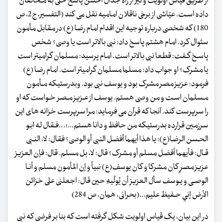
از طریق قیاس اولویت و نیز از راه جدال احسن پاسخ حلّی به مـخالفان
داده اسـت. عیّاشی از برخی ناقلان امامیه نقل می کند (التفسیر، ج2، ص
180) که شخصی درباره توجیه این اقدام امام رضا (ع) در مقابل مأمون
سئوال کرد. امام هشتم پاسخ داد: نبی بالاتر است یا وصی؟ شخص
پاسـخ گـفت: قطعا نبی بالاتر است. امام پرسید: مسلمان گرامی‏تر است
یا مشرک؟ او جواب داد: مسلما مسلمان گرامی‏تر است. امام رضا (ع)
فرمود: عزیز مصر مشرک بود و یوسف نبی بود. وبدرستیکه مـأمون
مـسلمان اسـت و من وصی هستم. یوسف از عـزیز مـصر خـواست که او
را سرپرست کند. آنجا که قرآن می فرماید: مرا سرپرست خزانه های این
سرزمین قرارده بدرستیکه من حافظ و دانا هستم...؛. ..فـقال له ابـو
الحـسن الرضا(ع): یا هذا أیهما أفضل النبی أو الوصی؟ فقال: لا، النـبی
قـال: فأیهما أفضل مسلم أو مشرک؟ قال: لا، بل مسلم. قال: فإن العزیز
عزیز مصرٍ کان مشرکا و کان یوسف(ع) نبیاً و إن المأمون مسلم و أنـا
الوصـی و یـوسف سأل العزیز أن یُولّیهِ حین قال: اجعلنی علی خزائن
الأرض إني حـفیظ علیم...(بحرانی، همان، ص 284)
در این بیان، یک قیاس اولویت شکل گرفته است که بنا بر فرضی که نبی