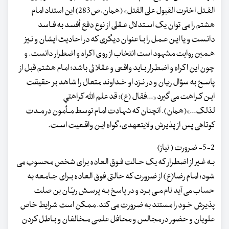
القـتل اخترت القبول علی القتل» (همان، ص283) این استناد امام
هشتم را می توان یک اسـتدلال عـقلی از نوع دفع أفسد به فـاسد
دانـست و یا ایـن عـمل را بـا عنوان دیگری که در احادیث ایشان و نـیز
هـمین روایت مشهود است انتخاب از روی اکراه و اضطرار دانست. و
چون این اکراه و اضطرار بـاید واقـعی و عقلائی باشد؛ امام هشتم قبل از
پاسـخ به سؤال ریان و در نـزد او خـداوند متعال را شاهد بر حقیقت
ایـن کـراهت می گیرد «...فقال (ع): قد علم الله کراهتي
لذلک...»(همان). آنچنان که شهادت امام توسط مـأمون در مـدت
کوتاهی پس از پذیرش ولایت‏عهدی، گواه ایـن واقـعیت اسـت.
5-2- ضرورت ( نیاز)
بـه غـیر از اضطرار که یک حـالت فـوق العاده برای شخص محسوب می
شود؛ امام رضا(ع) از ضرورت که حالتی فوق العاده بـرای جـامعه به
حساب می آید نام مـی بـرد و در پاسخ بـه پرسـش ریـّان بن صلت
پذیرش خـود را مستند به ضرورت می کند. ممکن است شرایط خاص
علویان و حضور در مجالس و محافل علمی مـخالفان و بـاطل کردن