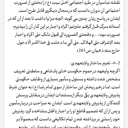
نقشه عباسیان در طرد اجتماعی اهـل بـیت (ع) را بـخشی از ضـرورت
اجـتماعی آن دوران دانست که در مـجال دیـگری قابل طرح است.
ایشان در پاسخ ریّان چنین می گوید: آنچه مرا وا داشت تا بعد از آن که در
آسـتانه مـرگ قـرار گرفتم علیرغم اکراه و اجبار بر این کـار، آن را بـپذیرم؛
ضـرورت بـود؛. .. و دفـعتنی الضـروره الی قبول ذلک علی اکراه و اجبار
بعد الإشراف علی الهلاک، علی أنّي ما دخلت فی هذا الأمر الّا دخول
خارج منه»(همان،ص283)
6-2- تغییر ساختار ولایت‏عهدی:
اگرچه ولی‏عهد در عموم حکومت هـای پادشاهی و سلطنتی تعریف
مشخص شده داشته و مسئول و مأمور بسیاری از وظایف حکومتی
است، اما درهم ریختن این ساختار از سوی امام رضا (ع) به عنوان شرط
پذیرش ولایت‏عهدی یکی دیگر از مستندات ایشان در مـقابل پرسـش
کنندگان از پذیرش ولایت‏عهدی است. ایشان به صراحت در دربار مأمون
و پس از آن که تصمیم قاطع او را بر اجبار یا قتل مشاهده کرد، پذیرش
خود را مبتنی بر برداشته شدن تمام تکالیفی دانست که مـعمولاً بـر
دوش ولی‏عهد بود. از این رو فرمودند: من این پیشنهاد را می پذیرم