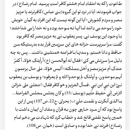
طاغوت را که به اعتقاد امام هشتم کافر است پرسید. امام رضا(ع) در
جواب فرمودند: آیا در نزد تو این گـروه(بـنی عباس) کافرترند یا عزیز
مصر و مردم کشورش؟ آیا این گونه نیست که این افراد به گمان خویش
خود را موحد می دانند اما آنها نـه مـوحد بوده و نه خدا را می شناختند؟
بـا وجـود این یوسف نبی، پسر یعقوب نبی به عزیز مصر که کافر بود
گفت: مرا سرپرست خزانه های این سرزمین قرار بده بدرستیکه مـن
حـافظ و دانا هستم. و مدتها بـا فـراعنه همنشینی داشت... پس به چه
دلیل مرا سرزنش می کنی؟ فقال له أبوالحسن (ع) أ رأیتک هؤلاء أکفرُ
عندک أم عزیز مصرَ و أهل مملکته؟ أ لیس هؤلاء علی حال یزعمون
أنهم موحدون، و أولئک لم یوحدوا الله و لم یعرفوه؟ و یوسف بن یـعقوب
نـبیٌ ابن نبيٍ ابن نبيٍ ، فسأل العزیز و هو کافر فقال: اجعلنی علی خزائن
الارض إنّي حفیظ علیم (یوسف/55) و کان یجلس مجلس الفراعنة...
ما الذی أنکرت و نقمت عليّ؟» ( بحرانی، ج22، ص107) پس از این
پاسخ بود که آن مـرد خـارجی چون بـه قرآن و مفاد آن ایمان داشت با
همین پاسخ نقضی قانع شد و خطاب کرد که شهادت می دهم امام
رضـا(ع) فرزند نبی خدا بوده و صادق است (همان، ص108).