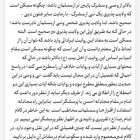
بالاتر از وصـی و مـشرک پایـین تر از مسلمان باشد؛ چگونه ممکن است
که ولایت پذیری یک نـبی از مـشرک- با رعایت سایر شئون دینی -
صحیح باشد، اما ولایت پذیری شخص وصی از مسلمان نادرست باشد؟
در حالی کـه بـه طـریق اولی این ولایت پذیری نیز صحیح است. البته
ممکن است به مفاد ایـن روایـت ایـراداتی وارد باشد که نتوان آن را از
لحاظ دلالی معتبر دانست و آن این است که چگونه ممکن است مقام
انـبیا بـر اسـاس این روایت از اهل بیت (ع) بالاتر باشد در حالی که
محتوای بسیاری از آیات و روایات خلاف آن را مـطرح مـی کند؟ در پاسخ
اجمالی که تفصیل آن در این مجال نیست باید گفت: نبی و وصی در این
حـدیث بـطور مـطلق مطرح نبوده و روایات بلکه آیات بسیاری این دو
اصطلاح را از اطلاق می زند. از طرف دیگر نـباید از نـظر دور داشت که
امام در مقام مجادله احسن با پرسشگر است. بنابراین راه مجادله
استفاده از اقـرار هـا و مـسلمات مخاطب است. به این خاطر در کلام
امام رضا (ع) تقریری و تاییدی بر اظهار نظر پرسشگر نـمی بـینیم. در
نهایت از نظر دور نیست که چنین فضیلتی که در این نقل وجود دارد، در
کلام غـیر مـعصوم وارد شـده و سکوت امام در مقابل آن دلیل بر تایید