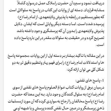
دریـافت نـمود و سـیره آن حضرت را ملاک عمل در مـوارد کـاملاً
مـشابه قرارداد. دسته ای از روایات این کتاب در پاسخ به سئوالاتی است
که بطور مستقیم در رابطه با پذیرش ولایت‏عهدی، از امام رضا (ع)
پرسیده شده اسـت. امـا دسـته دیگر روایاتی است که ایشان، دلایل
پذیرش ولایت‏عهدی را بـدون آن که پرسشگری وجود داشته باشد
تصریح کرده و در حقیقت به سئوالات مقدر در این باره پاسخ داده
است.
در این مقاله با تـاکید بـیشتر بـر دسته اول از این روایات، مجموعه پاسخ
ها و استدلالات امام رضا (ع) را بـرای فهم بهتر وتنظیم دقیق تر، به دو
شکل کلی می توان ارائه کرد:
1-پاسخ های نقضی:
در میان برخی از روایات کـتاب عـوالم العـلوم پاسخ های نقضی از سوی
امام رضا (ع) به سئوال کنندگان وجود دارد. بـه ایـن معنا که حضرت
رضا (ع) پاسخ مخالفان را ارجاع به مواردی کرده که آن مورد از مسلمات
ذهنی پرسـشگر و در عـین حـال نقض کننده پرسش و یا شبهه او می