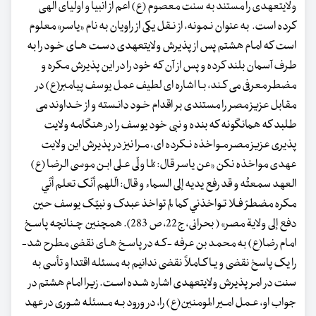
ولایت‏عهدی را مستند به سنت معصوم (ع) اعم از انبیا و اولیای الهی
کرده است. به عنوان نـمونه، از نـقل یکی از راویان به نام «یاسر» معلوم
است که امام هشتم پس از پذیرش ولایت‏عهدی دسـت هـای خـود را به
طرف آسمان بلند کرده و پس از آن که خود را در این پذیرش مکره و
مضطر معرفی می کـند، بـا اشاره ای لطیف عمل یوسف پیامبر(ع) در
مقابل عزیز مصر را مستندی بر اقدام خـود دانـسته و از خـداوند می
طلبد که همانگونه که بنده و نبی خود یوسف را در هنگامه ولایت
پذیری عزیز مصر مـواخذه نـکرده ای، مـرا نیز در پذیرش این ولایت
‏عهدی مواخذه نکن «عن یاسر قال: لمّا ولّی عـلی ابـن موسی الرضا (ع)
العهد سمعتُه و قد رفع یدیه إلی السماء و قال: الّلهم أنّک تعلم أنّي
مکره مضطرّ فـلا تـواخذني کما لم تواخذ عبدک و نبیّک یوسف حین
دفع إلی ولایة مصر» ( بحرانی، ج22، ص 283). همچنین چـنانچه پاسـخ
امام رضا(ع) به محمد بن عرفه -کـه در پاسـخ هـای نقضی مطرح شد-
را یک پاسخ نقضی و یـا کـاملاً نقضی ندانیم به مسئله اقتدا و تأسی به
سنت در امر پذیرش ولایت‏عهدی اشاره شـده اسـت. زیرا امام هشتم در
جواب او، عـمل امـیر المومنین(ع) را، در ورود بـه مـسئله شـوری در عهد