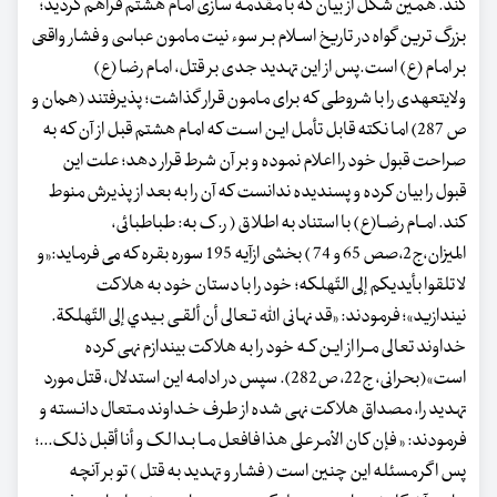
کند. همین شکل از بیان که با مقدمه سازی امام هشتم فراهم گردید؛
بزرگ ترین گواه در تاریخ اسـلام بـر سوء نیت مامون عباسی و فشار واقعی
بر امام (ع) است.پس از این تهدید جدی بر قتل، امام رضا (ع)
ولایت‏عهدی را با شروطی که برای مامون قرار گذاشت؛ پذیرفتند (همان و
ص 287) اما نکته قابل تأمل ایـن اسـت که امام هشتم قبل از آن که به
صراحت قبول خود را اعلام نموده و بر آن شرط قرار دهد؛ علت این
قبول را بیان کرده و پسندیده ندانست که آن را به بعد از پذیرش منوط
کند. امـام رضـا(ع) با استناد به اطلاق ( ر. ک به: طباطبائی،
المیزان،ج2،صص 65 و 74 ) بخشی ازآیه 195 سوره بقره که می فرماید:«و
لا تلقوا بأیدیکم إلی التّهلکه؛ خود را با دستان خود به هلاکت
نیندازید»؛ فرمودند: «قد نهانی الله تـعالی أن ألقـی بـیدي إلی التّهلکة.
خداوند تعالی مـرا از ایـن کـه خود را به هلاکت بیندازم نهی کرده
است»(بحرانی، ج22، ص282). سپس در ادامه این استدلال، قتل مورد
تهدید را، مصداق هلاکت نهی شده از طرف خـداوند مـتعال دانـسته و
فرمودند: « فإن کان الأمر علی هذا فافعل مـا بـدا لک و أنا أقبل ذلک...؛
پس اگر مسئله این چنین است ( فشار و تهدید به قتل ) تو بر آنچه