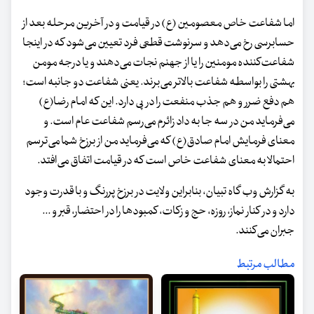
اما شفاعت خاص معصومین (ع) در قیامت و در آخرین مرحله بعد از
حسابرسی رخ می‌دهد و سرنوشت قطعی فرد تعیین می‌شود که در اینجا
شفاعت‌کننده مومنین را یا از جهنم نجات می‌دهند و یا درجه مومن
بهشتی را بواسطه شفاعت بالاتر می‌برند. یعنی شفاعت دو جانبه است؛
هم دفع ضرر و هم جذب منفعت را در پی دارد. این که امام رضا(ع)
می‌فرماید من در سه جا به داد زائرم می‌رسم شفاعت عام است. و
معنای فرمایش امام صادق‌(ع) که می‌فرماید من از برزخ شما می‌ترسم
احتمالا به معنای شفاعت خاص است که در قیامت اتفاق می‌افتد.
به گزارش وب گاه تبیان، بنابراین ولایت در برزخ پررنگ و با قدرت وجود
دارد و در کنار نماز، روزه، حج و زکات، کمبودها را در احتضار، قبر و ...
جبران می‌کنند.
مطالب مرتبط