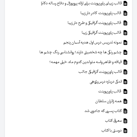
قالب زیبای پاورپوینت برای ارائه پروپوزال و دفاع رساله دکترا
قالب پاورپوینت کادر دار زیبا
قالب پاورپوینت گرافیکی و طرح دار زیبا
قالب پاورپوینت گرافیکی زیبا
نمونه تدریس درس اول هدیه آسمان پنجم
چشم رنگی ها چه شخصیتی دارند؟ روانشناسی رنگ چشم ها
قیافه و ظاهر واسه متولدین کدوم ماه، خیلی مهمه؟
قالب پاورپوینت گرافیکی جالب
اندکی درباره درس‌پژوهی
قالب پاورپوینت
همه زائران سلطان
کتاب پسری که جادویی شد
معرفی کتاب
دوستی با کتاب