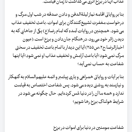
عذاب آنها در برزخ اثری می‌گذاشت تا زمان قیامت.
بنا بر روایاتی اقامه نماز لیلة‌الدفن و دادن صدقه در شب اول مرگ و
درخواست مغفرت تشییع‌کنندگان برای اموات، باعث تخفیف عذاب
می‌شود. همچنین در روایات آمده که امام رضا(ع) یکی از جاهایی که به
دیدن زائر خود می‌رود، در هنگام جان‌دادن و برزخ است.(عیون
اخبارالرضا،ج۲،ص۲۵۵) آیا این دیدار با امام باعث تخفیف در سختی
مرگ نمی‌شود؟آیا باعث آرامش و تخفیف عذاب او نمی‌شود؟آیا اینها
شفاعت به حساب نمی‌آید؟
بنا بر آیات و روایاتی همراهی و یاری پیامبر و ائمه علیهم‌السلام به گنهکار
و نیازمند به روشنی دیده می‌شود. پس شفاعت اختصاص به قیامت
ندارد و همه ما آن را در دنیا لمس کرده‌ایم. حال چگونه می‌شود در
شرایط هولناک برزخ رها شویم؟
شفاعت مومنین در دنیا برای اموات در برزخ