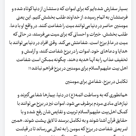
بسیار سفارش شده‌ایم که برای اموات که دستشان از دنیا کوتاه شده و
فرصتشان به اتمام رسیده، از خداوند طلب بخشش کنیم. این یعنی
مومنین حاضر در دنیا می‌توانند میت را شفاعت کنند. در واقع او با دعا،
طلب بخشش، خیرات و احسانی که برای میت می‌فرستد، در حالی که
میت در عالم برزخ است، شفاعتش می‌کند. وقتی افراد در دنیا می‌توانند با
هدایا و دعاهای خود، اموات را در برزخ شفاعت کنند، و آرامش و
تخفیف عذاب را به آنها هدیه دهند، چگونه ممکن است شفاعت
اهل بیت علیهم‌السلام برای مومنین در برزخ فراهم نباشد؟!
تکامل در برزخ، شفاعتی برای مومنین
همانطوری که به وساطت ائمه‌(ع) در دنیا، بیمارها شفا می‌گیرند و
نیازهای مادی مردم برطرف می‌شود، اموات نیز در برزخ می‌توانند با
کمک اهل‌بیت علیهم‌السلام تربیت و نقایص‌شان رفع شده و با
حقایق قرآن آشنا شوند و به تکامل برسند تا لایق بهشت شوند، همین
امر یعنی شفاعت در برزخ که مومن را به تعالی می‌رساند تا در قیامت