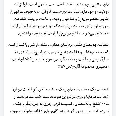
دارد. منتهی این معنای عام شفاعت است. بدیهی است تا وقتی که
«ولایت» وجود دارد، شفاعت نیز هست. تا وقتی همه فیوضات الهی از
طریق معصومین‌(ع) و صاحبان ولایت و امامت می‌رسد، شفاعت
وجود دارد. وقتی خداوند می‌فرماید که مؤمنین در دنیا با انبیاء و اولیا
همنشین می‌شوند، بالتبع در برزخ و قیامت نیز چنین خواهد بود.
شفاعت به‌معنای طلبِ برداشتن عذاب و عِقاب از کسی یا کسانی است
که مستحق عذاب و عقابند.(شیخ طوسی،التبیان،ج۱،ص۲۱۳) و به
عبارتی نوعی وساطت و میانجیگری در عفو و بخشیدن گناهان است.
(مطهری،مجموعه آثار،ج۱،ص۲۵۴)
شفاعت یک معنای عام دارد و یک معنای خاص. گویا بحث درباره
شفاعت در دنیا و برزخ، در گرو این دو معناست. شفاعت در لغت از
ماده "شفع" و به معنای «ضمیمه‌کردن چیزی به چیز دیگر و جفت
نمودن آن» است. یعنی اگر بنا باشد کاری برای شفاعت‌شونده صورت