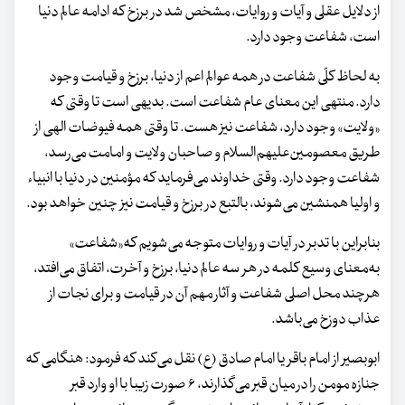
از دلایل عقلی و آیات و روایات، مشخص شد در برزخ که ادامه عالم دنیا
است، شفاعت وجود دارد.
به لحاظ کلّی شفاعت در همه عوالم اعم از دنیا، برزخ و قیامت وجود
دارد. منتهی این معنای عام شفاعت است. بدیهی است تا وقتی که
«ولایت» وجود دارد، شفاعت نیز هست. تا وقتی همه فیوضات الهی از
طریق معصومین‌علیهم‌السلام و صاحبان ولایت و امامت می‌رسد،
شفاعت وجود دارد. وقتی خداوند می‌فرماید که مؤمنین در دنیا با انبیاء
و اولیا همنشین می‌شوند، بالتبع در برزخ و قیامت نیز چنین خواهد بود.
بنابراین با تدبر در آیات و روایات متوجه می‌شویم که«شفاعت»
به‌معنای وسیع کلمه در هر سه عالم دنیا، برزخ و آخرت، اتفاق می‌افتد،
هرچند محل اصلی شفاعت و آثار مهم آن در قیامت و برای نجات از
عذاب دوزخ می‌باشد.
ابوبصیر از امام باقر یا امام صادق (ع) نقل می‌کند که فرمود: هنگامی که
جنازه مومن را در میان قبر می‌گذارند، ۶ صورت زیبا با او وارد قبر