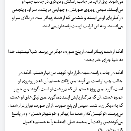
می‌شوند. یکی از آنها در جانب راستش و دیگری در جانب چپ او
می‌ایستد. سومی روبروی صورتش، و چهارمی در پشت سر او، و پنجمی
در کنار پای او می‌ایستد و ششمی که از همه زیباتر است در بالای سر او
می‌ایستد. و به این ترتیب از میت پاسداری می‌کنند.
آنکه از همه زیباتر است از پنج صورت دیگر می پرسد، شما کیستید، خدا
به شما جزای خیر دهد؟
آنکه در جانب راست میت قرار دارد گوید، من نماز هستم. آنکه در
جانب چپ او است می‌گوید: من زکات هستم. آن که در روبروی او
است، گوید، من روزه هستم. آن که در پشت او است، گوید: من حج و
عمره هستم. آن که در کنار پایش ایستاده، گوید: من نیکی‌های او هستم
که به دیگران داشت. سپس آن پنج صورت، از آن صورت نورانی‌تر از همه،
می‌پرسند: تو کیستی که از همه ما زیباتر و خوشبوتر هستی؟ او در پاسخ
می‌گوید:من ولایت آل محمد صلی‌الله‌علیه‌وآله هستم.(اصول
کافی،ج۲،ص۹۰)