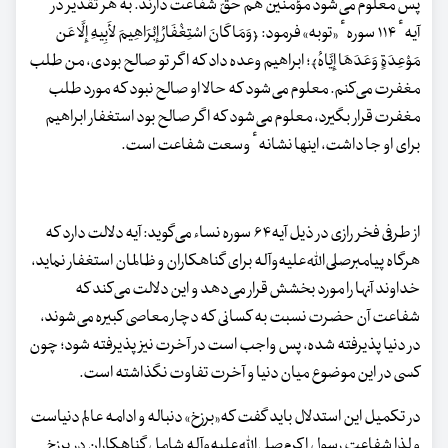
پس معلوم می‌شود مؤمنین هم حقّ شفاعت دارند. به هر تقدیر در
آیهٴ ۱۱۴ سورهٴ ‌«‌توبه» فرمود: ﴿وَمَا کَانَ اسْتِغْفَارُ إِبْرَاهِیمَ لأَبِیهِ إِلَّا عَن
مَوْعِدَةٍ وَعَدَهَا إِیَّاهُ﴾؛ ابراهیم وعده داد که اگر تو صالح بودی، من طلب
مغفرت می‌کنم. معلوم می‌شود که حالا او صالح نبود که مورد طلب
مغفرت قرار بگیرد، معلوم می‌شود که اگر صالح بود استغفار ابراهیم
برای او جا داشت، اینها نشانهٴ وسعت شفاعت است.
از طرفی فخر رازی در ذیل آیه۶۴ سوره نساء می‌گوید: آیه دلالت دارد که
هرگاه پیامبرصلی‌الله‌علیه‌وآله برای گناهکاران و ظالمان استغفار نماید،
خداوند آنها را مورد بخشش قرار می‌دهد و این دلالت می‌کند که
شفاعت آن حضرت نسبت به کسانی که دچار معاصی کبیره می‌شوند،
در دنیا پذیرفته شده، پس واجب است در آخرت نیز پذیرفته شود؛ چون
کسی در این موضوع میان دنیا و آخرت تفاوت نگذاشته است.
در تکمیل این استدلال باید گفت که«برزخ» دنباله و ادامه عالم دنیاست
و لذا شفاعت رسول اکرم‌صلی‌الله‌علیه‌وآله شامل گناهکاران در برزخ