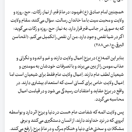
همچنین امام صادق (ع) فرمود: در عالم قبر، از نماز، زکات، حج، روزه و
ولایت و محبت میت با ما خاندان رسالت، سؤال می‌کنند، مقام ولایت
که به صورتی در جانب قبر قرار دارد، به نماز، حج، روزه و زکات می‌گوید:
اگر در شما نقص وجود دارد، من آن نقص را تکمیل می‌کنم. (المحاسن
البرقی،ج۱،ص۲۸۸)
بنابر این ائمه‌(ع) در برزخ اِعمال ولایت دارند و غم و اندوه و نگرانی و
عذاب مومن را از بین می‌برند و با تصرفات خودشان به مومنین و
شیعیان لطف عام دارند. اِعمال ولایت عام فقط برای شیعیان است اما
اِعمال ولایت خاص برای کسانی است که استعداد بیشتری دارند. در
واقع در برزخ عقاید و اعتقادات رسیدگی می‌شود و در قیامت اعمال
محاسبه می‌گردد.
پس ولایت ائمه که شفاعت عام هست در دنیا و برزخ اثر دارد و بواسطه
آبرویی که در نزد خداوند دارند، از انسان دستگیری می‌کنند و برخی
مشکلات و سختی‌های دنیا و هنگام مرگ و در عالم برزخ را رفع می‌کنند.