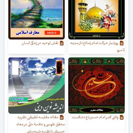
روزشمار حرکت امام رضا(ع) از مدینه
نقش توحید در زندگی انسان
تا مرو
وقتی کمر امام حسین(ع) شکست
مقاله مقایسه تطبیقی نظریه
محقق طوسی و علامۀ حلّی در معاد
جسمانی با نظریه شبیه‌سازی