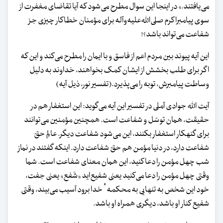
می‌یافتند.» در اینجا این سوال مطرح می‌شود که آیا تقاضای مغفرت از
سوی پیامبراکرم صلی‌الله‌علیه‌وآله برای مؤمنان خطاکار چیزی جز
شفاعت می‌تواند باشد؟!
این آیه پیوند بین مردم اعم از فاسق و با ایمان را مطرح می‌کند و این که
اگر برای طلب بخشش از ایشان کمک بخواهند، خداوند به دلیل
وساطت پیامبرش، توبه را می‌پذیرد.(تفسیر نور، ذیل آیه)
آیت الله جوادی آملی در تفسیر این آیه می‌گوید: این استغفار هم در
حقیقت، همان توسّل و شفاعت است. همچنین مؤمنین می‌توانند
برای گنهکار استغفار بکنند، این می‌شود شفاعت دیگر. عالِم حقّ
شفاعت دارد، در دنیا مؤمن هم حقّ شفاعت دارد. اینکه گفتند در نماز
شب چهل مؤمن را دعا کنید، این همان معنای شفاعت است. شما
وقتی چهل مؤمن را دعا می‌کنید یعنی شفیع‌اید ‌«شَفع‌» یعنی جفت،
خود این شخص به تنهایی به محکمهٴ خدا برود آسیب می‌بیند، وقتی
شفیع کنار او باشد، دیگری همراه او باشد.