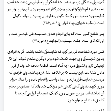
گیرد؛ ولی مشکلی در بین باشد، شفاعتگر آن را سامان می‌دهد. شفاعت
به معنای عام، قرارگرفتن دو چیز در کنار هم و موجودی قوی‌تر و برتر، در
کنار موجود ضعیف‌تر و کمک کردن به او برای پیمودن مراتب کمال
است.(مکارم شیرازی،پیام قرآن،ج ۶،ص۲۵۶)
پس شافع کسی است که برای انجام هدفی، ضمیمه غیر خود می‌شود و
او را که تاق است جفت می­سازد.(النهایه،ج۲،ص۷۱۵)
کسی مورد شفاعت قرار می‌گیرد که شایستگی داشته باشد. اگر به افرادی
بدون شایستگی و بی‌جهت کمک شود و بر دیگران مقدم شوند، این کار
تبعیض ناروا و تشویق مردم به گناه است. قطعا هدف خداوند از قرار
دادن شفاعت، این نیست که برخلاف عقل نیز می‎باشد. ولی افرادی که
در مسیر هدایت قرار دارند و اعمال واجب را انجام داده و از اعمال حرام
دوری کرده‌اند ولی گاهی گناهی هم مرتکب شده‌اند که عمدی بر انجام
آن نداشته‌اند؛ در این صورت مورد کمک شفیعان قرار می‌گیرند، تا
کاستی‌هایشان جبران شود.