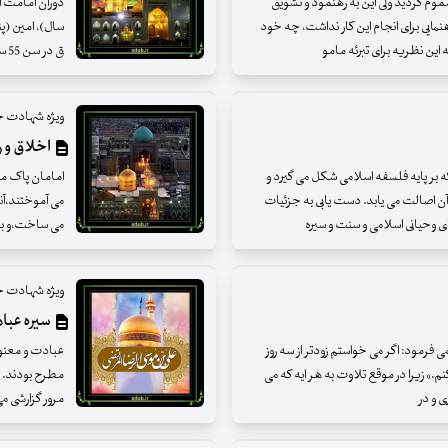
موم گردید ولی این به رهنمود و تشویق
نمایی برای انجام این کار نداشت، چه خود
ین نظریه برای تبرئه مامو
ق در سن 55 سالگی توسط مأمون مسموم شد و در سناباد نوقان که امروزه یکی از محلات مش
ویژه شهادت ح
اخلاق و ر
 بر پایه فلسفه اسلامی شکل می گیرد و
امامان پاک ما
 آن اصالت می یابد. دست یابی به جزئیات
می آموختند،آنا
ی وحیانی اسلامی و سنت و سیره
می ساخت،و بر
ویژه شهادت ح
سیره عباد
 فرمود: اگر می خواستم زودتر از سه روز
عبادت و معنوی
نم.» زیرا در موقع تلاوت به هر ایه که می
مطرح بودند. ام
 و در
مرور گزارشی م