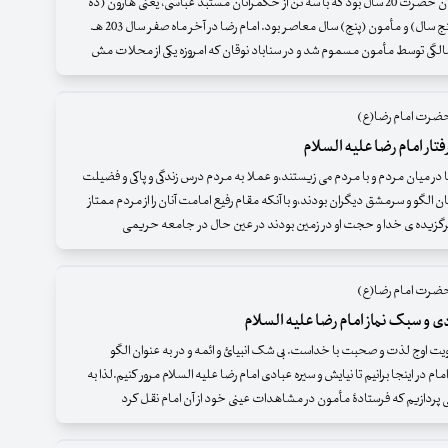
دوران امامت آن حضرت 20 سال بود که با سه تن از حکمرانان مستبدّ عباسی، یعنی هارون (ده
سال)، امین (پنج سال) و مأمون (پنج) سال معاصر بود. امام رضا در آخر ماه صفر سال 203 هـ.
ضرت امام رضا(ع)
فتار امام رضا علیه السلام
 در میان مردم و با مردم می زیستند،و عملا به مردم درس زندگی و پاکی و فضیلت
ن الگو و سرمشق دیگران بودند،و با آنکه مقام رفیع امامت آنان را از مردم ممتاز
گزیده ی خدا و حجت او در زمین بودند در عین حال در جامعه حریمی
ضرت امام رضا(ع)
ی و سبک نماز امام رضا علیه السلام
ت اوج لذت و صحبت با خداست. بی شک انبیائ و ائمه و در به عنوان الگو
ام در اینجا برانیم تا نیایش و سیره عبادی امام رضا علیه السلام مرور کنیم.لذا به
ی پردازیم که فرستادۀ مأمون در مشاهدات عینی خود از آن امام نقل کرد