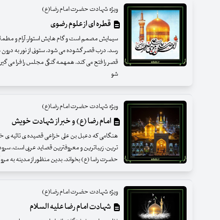
ویژه شهادت حضرت امام رضا(ع)
قطره ای از علوم رضوی
سیمایش مصمم است و گام هایش استوار. آرام و مطمئن
رسد. درب قصر گشوده می شود. ستونی از نور به درون می
قصر را فتح می کند. همهمه گنگی مجلس را فرا می گ
شو
ویژه شهادت حضرت امام رضا(ع)
امام رضا (ع) و خبر از شهادت خویش
هنگامی که دعبل بن علی خزاعی قصیده ی تائیه ی خود را
ترین، زیباترین و معروفترین قصاید عربی است، سرود؛
حضرت رضا (ع) بخواند. بدین منظور از مدینه به مرو 
ویژه شهادت حضرت امام رضا(ع)
شهادت امام رضا علیه السلام