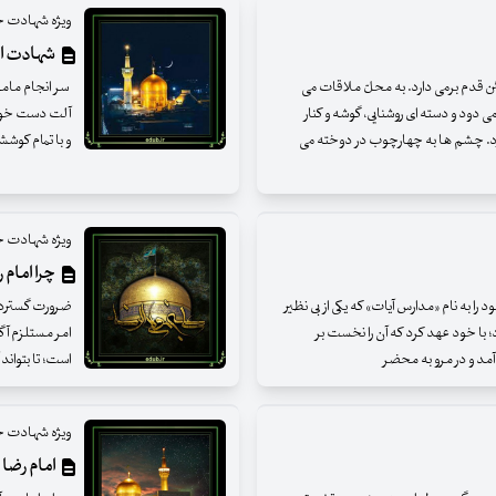
ویژه شهادت ح
شهادت ام
 قدم برمی دارد. به محلّ ملاقات می
سر انجام مامون
 دود و دسته ای روشنایی، گوشه و کنار
آلت دست خویش 
یرد. چشم ها به چهارچوب در دوخته می
و با تمام کوش
ویژه شهادت ح
چرا امام ر
 به نام «مدارس آیات» که یکی از بی نظیر
ضرورت گستردگی
 با خود عهد کرد که آن را نخست بر
امر مستلزم آگا
آمد و در مرو به محضر
است؛ تا بتواند
ویژه شهادت ح
امام رضا 