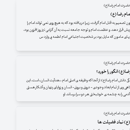
ضرت امام رضا(ع)
ام رضا (ع)
 تصمیم به قتل امام گرفت، زیرا دریافته بود که به هیچ روی نمی تواند امام را
قرار دهد، و عظمت امام و توجه جامعه نسبت به آن گرامی نیز روز افزون بود،
شهای مامون که مایل بود بر شخصیت اجتماعی امام لطمه یی وارد س
ضرت امام رضا(ع)
ضا(ع) انگور را خورد؟
 دانش امام رضا(ع): از آنجا که وظیفه ی اصلی امام، «هدآیت انسان» است، این
هی وی از تمام ابعاد وجودی - درونی و برونی- انسان و زوایای پنهان و آشکار هستی
 آدمی را به چشمه ی خوشبختی هر دو سرا برساند. او
ضرت امام رضا(ع)
(ع) نماد فضیلت ها