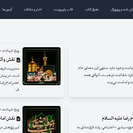
یان نامه و پروپوزال
معرفی کتاب
قالب پاورپوینت
اخبار و مقالات
آزمون‌ها
ویژه شهادت ح
نقش و آثا
و قیامت وجود دارد. منتهی این معنای عام
مدیریت فرهنگی
ارد، شفاعت نیز هست. تا وقتی همه
است. در بینش 
ت و امامت می‌رسد
عصر امام رضا 
ف
ویژه شهادت ح
م رضا علیه السلام
نقش امام 
وزه سیاسی – اجتماعی، رشد فزاینده ای به
این پژوهش درب