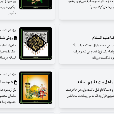
ه از منظر امام رضا (ع) می توان راهبرد
این دوره از ت
ین شکل گرفته و در آ
درگیری های سی
مأمون
ویژه شهادت ح
ضا علیه السلام
روش شناسی
می‌ داد، مبارزاتی بود که میان بزرگ‌
امام رضا عليه 
مام رضا (ع) انجام می‌ شد و در این
اعتقادات طرف
 بود شکست می&z
السلام در مناظ
ویژه شهادت ح
از اهل بیت علیهم السلام
شیوه مناظ
دستگاه او قرار داشت، ولی هر جا فرصت
یکی از شیوه ها
طریق قرآن به اثبات می رساند تا مخالفان
امامان معصوم ع
حضرت رضا علی