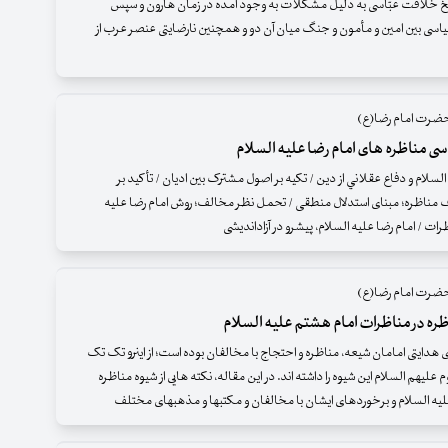
اریخ خلافت عبّاسی به دلیل مشکلات به وجود آمده در زمان هارون و سپس
اسی بین امین و مأمون و جنگ میان آن دو و همچنین نارضایتی عنصر عرب از
ضرت امام رضا(ع)
 مناظره های امام رضا علیه السلام
السلام و دفاع عقلاني از دين / تکیه بر اصول مشترک بین ادیان / تأکید بر
 مناظره؛ مبنای استدلال منطقی / تحمل نظر مخالف؛ روش امام رضا علیه
رات / امام رضا علیه السلام، پیشرو در آزاداندیشی
ضرت امام رضا(ع)
ره در مناظرات امام هشتم علیه السلام
ی هدایتی امامان شیعه، مناظره و احتجاج با مخالفان بوده است؛ از اینرو تک تک
لیهم السلام این شیوه را داشته اند. در این مقاله، نکته هایی از شیوه مناظره
ه السلام و برخوردهای ایشان با مخالفان و مکتبها و مذهبهای مختلف