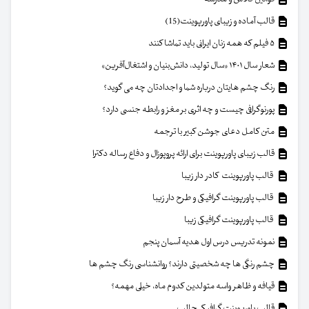
قالب آماده و زیبای پاورپوینت(15)
۵ فیلم که همه زنان ایرانی باید تماشا کنند
شعار سال ۱۴۰۱ «سال تولید، دانش‌بنیان و اشتغال‌آفرین»
رنگ چشم هایتان درباره شما و اجدادتان چه می گوید؟
پورنوگرافی چیست و چه اثری بر مغز و رابطه جنسی دارد؟
متن کامل دعای جوشن کبیر با ترجمه
قالب زیبای پاورپوینت برای ارائه پروپوزال و دفاع رساله دکترا
قالب پاورپوینت کادر دار زیبا
قالب پاورپوینت گرافیکی و طرح دار زیبا
قالب پاورپوینت گرافیکی زیبا
نمونه تدریس درس اول هدیه آسمان پنجم
چشم رنگی ها چه شخصیتی دارند؟ روانشناسی رنگ چشم ها
قیافه و ظاهر واسه متولدین کدوم ماه، خیلی مهمه؟
قالب پاورپوینت گرافیکی جالب