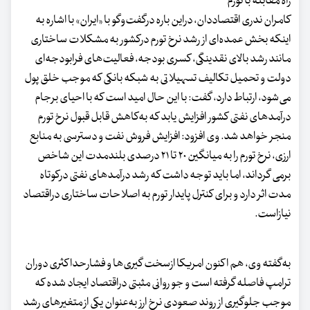
راه مقابله با تورم
کامران ندری اقتصاددان، دراین باره درگفت‌وگو با «ایران» با اشاره به
اینکه بخش عمده‌ای از رشد نرخ تورم درکشور به مشکلات ساختاری
مانند رشد بالای نقدینگی، کسری بودجه، فعالیت‌های فرابودجه‌ای
دولت و تحمیل تکالیف تسهیلاتی به شبکه بانکی که موجب خلق پول
می‌شود، ارتباط دارد، گفت: با این حال امید است که با احیای برجام
درآمدهای نفتی کشور افزایش یابد که به‌کاهش قابل قبول نرخ تورم
منجر خواهد شد. وی افزود: افزایش فروش نفت و دسترسی به منابع
ارزی، نرخ تورم را به میانگین ۲۰ تا ۲۱ درصدی بلندمدت این شاخص
برمی گرداند، اما باید توجه داشت که رشد درآمدهای نفتی درکوتاه
مدت اثر دارد و برای کنترل پایدار تورم به اصلاحات ساختاری دراقتصاد
نیازاست.
به‌گفته وی، هم اکنون امریکا ازسخت گیری‌ها و فشارحداکثری دوران
ترامپ فاصله گرفته است و جو روانی مثبتی دراقتصاد ایجاد شده که
موجب جلوگیری از روند صعودی نرخ ارز به‌عنوان یکی از متغیرهای رشد