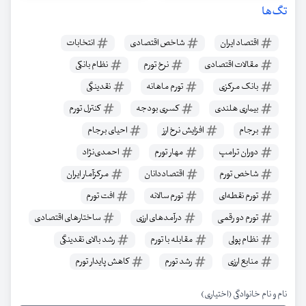
تگ‌ها
اقتصاد ایران
شاخص اقتصادی
انتخابات
مقالات اقتصادی
نرخ تورم
نظام بانکی
بانک مرکزی
تورم ماهانه
نقدینگی
بیماری هلندی
کسری بودجه
کنترل تورم
برجام
افزایش نرخ ارز
احیای برجام
دوران ترامپ
مهار تورم
احمدی‌نژاد
شاخص تورم
اقتصاددانان
مرکزآمار ایران
تورم نقطه‌ای
تورم سالانه
افت تورم
تورم دو رقمی
درآمدهای ارزی
ساختارهای اقتصادی
نظام پولی
مقابله با تورم
رشد بالای نقدینگی
منابع ارزی
رشد تورم
کاهش پایدار تورم
نام و نام خانوادگی (اختیاری)