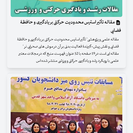
مقاله تأثیر استرس محدودیت حرکتی بر یادگیری و حافظۀ
فضایی
مقاله علمی و پژوهشی" تأثیر استرس محدودیت حرکتی بر یادگیری و حافظۀ
فضایی و نقش پیش-گیرندۀ فعالیت بدنی بر آن در موش های صحرایی نر "
مقاله ای است در 19 صفحه با 52 عنوان فهرست منبع که در مجلات معتبر
علمی با رویکرد رشد و یادگیری حرکتی و ورزشی منتشر شده اس