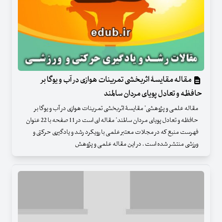
مقاله مقایسۀ اثربخشی تمرینات هوازی در آب و یوگا بر
حافظه و تعادل پویای مردان سالمند
مقاله علمی و پژوهشی" مقایسۀ اثربخشی تمرینات هوازی در آب و یوگا بر
حافظه و تعادل پویای مردان سالمند" مقاله ای است در 11 صفحه با 22 عنوان
فهرست منبع که در مجلات معتبر علمی با رویکرد رشد و یادگیری حرکتی و
ورزشی منتشر شده است . در این مقاله علمی و پژوهش