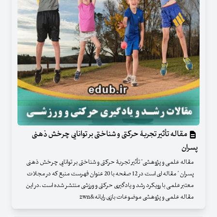
مقاله تأثیر تجربۀ حرکتی و شناختی بر توانایی چرخش ذهنی
پسران
مقاله علمی و پژوهشی" تأثیر تجربۀ حرکتی و شناختی بر توانایی چرخش ذهنی
پسران " مقاله ای است در 12 صفحه با 20 عنوان فهرست منبع که در مجلات
معتبر علمی با رویکرد رشد و یادگیری حرکتی و ورزشی منتشر شده است .در این
مقاله علمی و پژوهشی موضوعات بازی رایانه&zwn