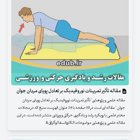
مقاله تأثیر تمرینات نوروفیدبک بر تعادل پویای مردان جوان
مقاله علمی و پژوهشی" تأثیر تمرینات نوروفیدبک بر تعادل پویای مردان
جوان " مقاله ای است در 10 صفحه با 14 عنوان فهرست منبع که در مجلات
معتبر علمی با رویکرد رشد و یادگیری حرکتی و ورزشی منتشر شده است .در این
مقاله علمی و پژوهشی موضوعات الکتروانسفالوگرافی&