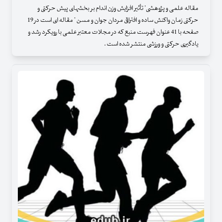
مقاله علمی و پژوهشی" تأثیر افزایش وزن اندام بر بخش‏های پیش‏ حرکتی و
حرکتی زمان واکنش ساده و افتراقی مردان جوان و مسن " مقاله ای است در 19
صفحه با 41 عنوان فهرست منبع که در مجلات معتبر علمی با رویکرد رشد و
یادگیری حرکتی و ورزشی منتشر شده است .