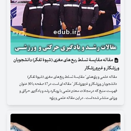
مقاله مقایسۀ تسلط ربع‌های مغزی (شیوۀ تفکر) دانشجویان
ورزشکار و غیرورزشکار
مقاله علمی و پژوهشی" مقایسۀ تسلط ربع‌های مغزی (شیوۀ تفکر)
دانشجویان ورزشکار و غیرورزشکار " مقاله ای است در 17 صفحه با 30 عنوان
فهرست منبع که در مجلات معتبر علمی با رویکرد رشد و یادگیری حرکتی و
ورزشی منتشر شده است . در این مقاله علمی و پژوه