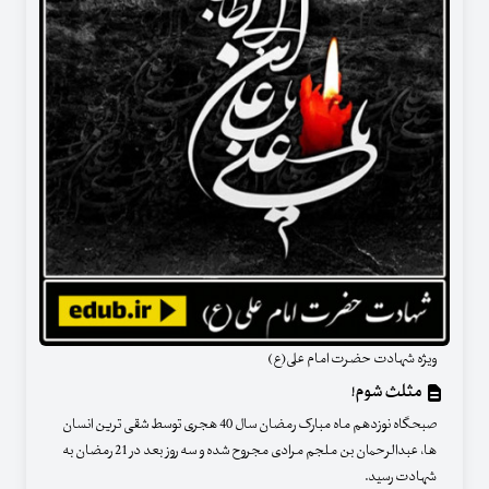
ویژه شهادت حضرت امام علی(ع)
مثلث شوم!
صبحگاه نوزدهم ماه مبارک رمضان سال 40 هجری توسط شقی ترین انسان
ها، عبدالرحمان بن ملجم مرادی مجروح شده و سه روز بعد در 21 رمضان به
شهادت رسید.