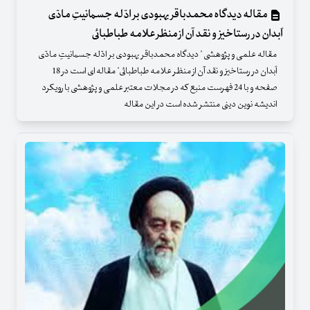
مقاله دیدگاه محمدباقر بهبودی بر ادّله جسمانیتِ مادّی
اَبدان در رستاخیز و نقد آن از منظر علامه طباطبائی
مقاله علمی و پژوهشی " دیدگاه محمدباقر بهبودی بر ادّله جسمانیتِ مادّی
اَبدان در رستاخیز و نقد آن از منظر علامه طباطبائی" مقاله ای است در 18
صفحه و با 24 فهرست منبع که در مجلات معتبر علمی و پژوهشی با رویکرد
اندیشه نوین دینی منتشر شده است در این مقاله