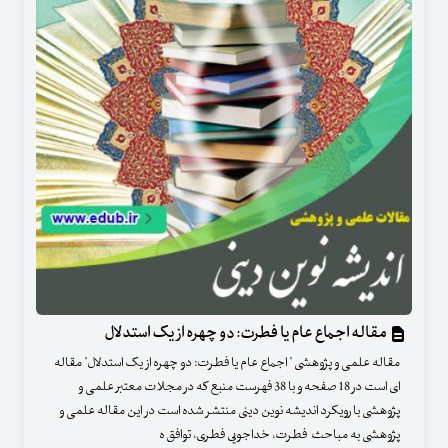
مقاله اجماع عام یا فطرت: دو چهره از یک استدلال
مقاله علمی و پژوهشی " اجماع عام یا فطرت: دو چهره از یک استدلال" مقاله
ای است در 18 صفحه و با 38 فهرست منبع که در مجلات معتبر علمی و
پژوهشی با رویکرد اندیشه نوین دینی منتشر شده است در این مقاله علمی و
پژوهشی به مباحث فطرت، خداجویی فطری، توافق ه