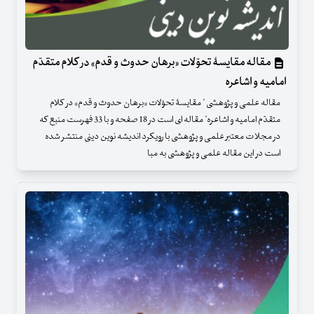
مقاله مقایسۀ تحوّلات «برهان حدوث و قدم» در کلام متقدّم
امامیه و اشاعره
مقاله علمی و پژوهشی " مقایسۀ تحوّلات «برهان حدوث و قدم» در کلام
متقدّم امامیه و اشاعره" مقاله ای است در 18 صفحه و با 33 فهرست منبع که
در مجلات معتبر علمی و پژوهشی با رویکرد اندیشه نوین دینی منتشر شده
است در این مقاله علمی و پژوهشی به مبا