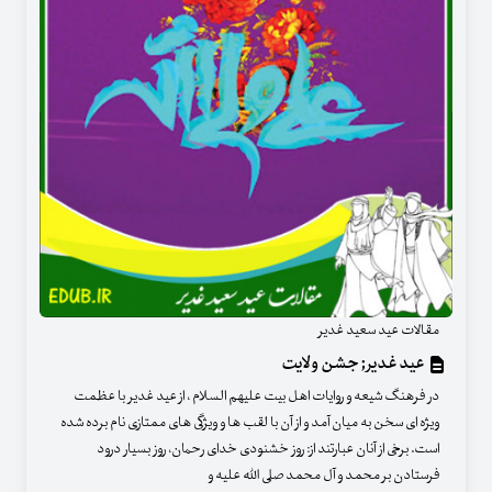
مقالات عید سعید غدیر
عید غدیر ; جشن ولایت
در فرهنگ شیعه و روایات اهل بیت علیهم السلام ، از عید غدیر با عظمت
ویژه ای سخن به میان آمد و از آن با لقب ها و ویژگی های ممتازی نام برده شده
است. برخی از آنان عبارتند از: روز خشنودی خدای رحمان، روز بسیار درود
فرستادن بر محمد و آل محمد صلی الله علیه و