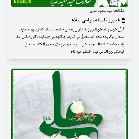
مقالات عید سعید غدیر
غدیر و فلسفه سیاسی اسلام
قرآن کریم پیامبران الهی را به عنوان رهبران جامعه انسانی که از سوی خداوند
متعال برگزیده شده اند، معرفی می نماید. چنانچه می فرماید: «کان الناس امة
واحدة فبعث الله النبین مبشرین و منذرین و انزل معهم الکتاب بالحق
لیحکم بین الناس فیما اختلفوا فیه &r