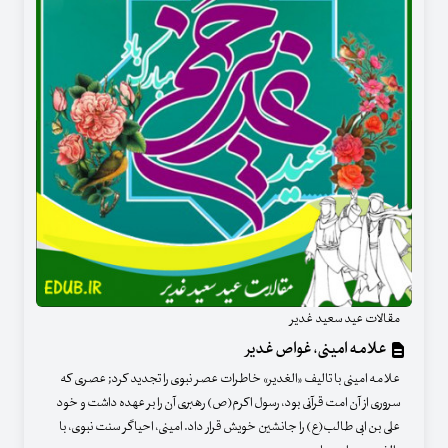
مقالات عید سعید غدیر
علامه امینی، غواص غدیر
علامه امینی با تالیف «الغدیر» خاطرات عصر نبوی را تجدید کرد; عصری که
سروری از آن امت قرآنی بود، رسول اکرم(ص) رهبری آن را بر عهده داشت و خود
علی بن ابی طالب(ع) را جانشین خویش قرار داد. امینی، احیاگر سنت نبوی، با