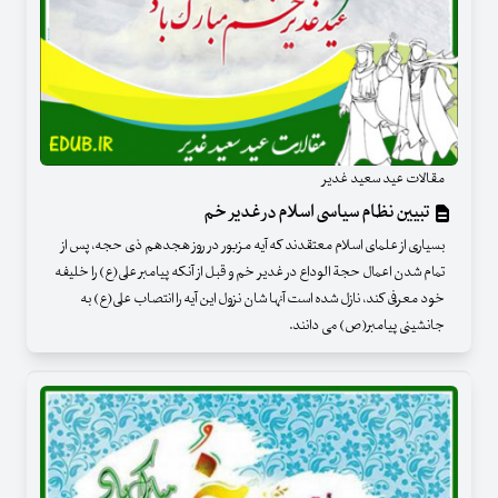
مقالات عید سعید غدیر
تبیین نظام سیاسی اسلام در غدیر خم
بسیاری از علمای اسلام معتقدند که آیه مزبور در روز هجدهم ذی حجه، پس از
تمام شدن اعمال حجة الوداع در غدیر خم و قبل از آنکه پیامبر علی(ع) را خلیفه
خود معرفی کند، نازل شده است آنها شان نزول این آیه را انتصاب علی(ع) به
جانشینی پیامبر(ص) می دانند.