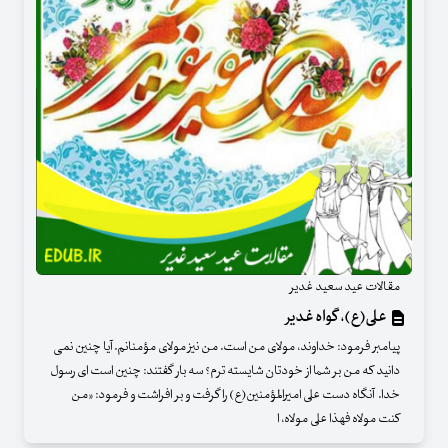
مقالات عید سعید غدیر
علی(ع)، گواه غدیر
پیامبر فرمود: خداوند، مولای من است. من نیز مولای مؤمنانم. آیا چنین نمی
دانید که من بر شما از خودتان شایسته ترم؟ سه بار گفتند: چنین است ای رسول
خدا. آنگاه دست علی امیرالمؤمنین(ع) را گرفت و بر افراشت و فرمود: «من
کنت مولاه فهذا علی مولاه، ا