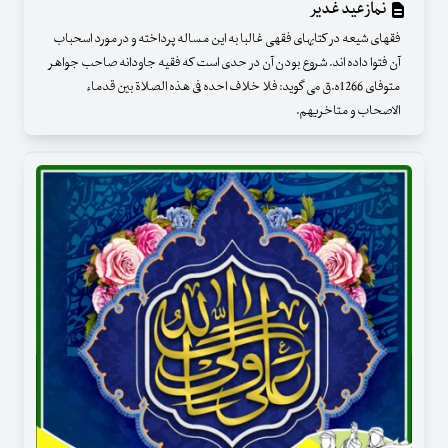
نماز عید غدیر
فقهای شیعه در کتابهای فقهی غالبا به این مساله پرداخته و در مورد اسحباب
آن فتوا داده اند. شروع بودن آن در حدی است که فقیه جاودانه صاحب جواهر
متوفای 1266ه.ق می گوید: فلا خلاف احده فی هذه الصلاة بین قدماء
الاصحاب و متاخریهم.