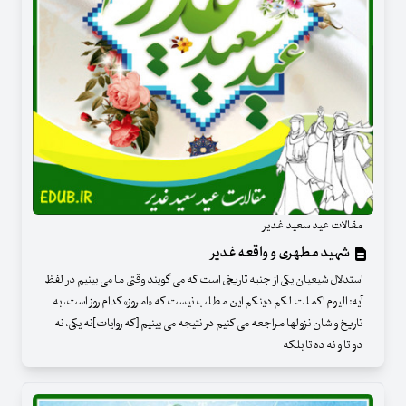
مقالات عید سعید غدیر
شهید مطهری و واقعه غدیر
استدلال شیعیان یکی از جنبه تاریخی است که می گویند وقتی ما می بینیم در لفظ
آیه: الیوم اکملت لکم دینکم این مطلب نیست که «امروز» کدام روز است، به
تاریخ و شان نزولها مراجعه می کنیم در نتیجه می بینیم [که روایات]نه یکی، نه
دو تا و نه ده تا بلکه