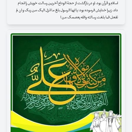
اسلام و قرآن بود. او در بازگشت از حجة الوداع آخرین رسالت خویش را انجام
داد. زیرا خدایش فرموده بود: یا ایها الرسول بلغ ما انزل الیک من ربک و ان لم
تفعل فما بلغت رسالته والله یعصمک من ا