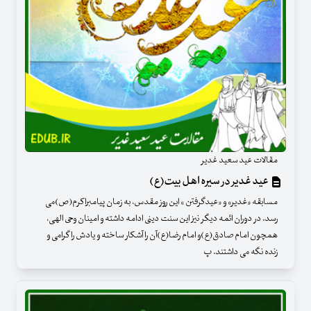
مقالات عید سعید غدیر
عید غدیر در سیره اهل بیت(ع)
مسابقه «غدیر» و «عیدگرفتن » این روز مقدس، به زمان پیامبراکرم(ص)می
رسد. در دوران ائمه دیگر نیز این سنت دینی ادامه داشته و امینان وحی الهی،
همچون امام صادق(ع)و امام رضا(ع)آن را آشکار ساخته و یادش را گرامی و
زنده نگه می داشتند. پ