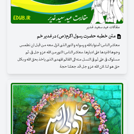
مقالات عید سعید غدیر
متن خطبه حضرت رسول اکرم(ص) در غدیر خم
معاشر الناس! آمنوا بالله و رسوله و النور الذی انزل معه من قبل ان نطمس
وجوها فنردها علی ادبارها. معاشر الناس! النور من الله عز و جل فی، ثم
مسلوک فی علی ثم فی النسل منه الی القائم المهدی الذی یاخذ بحق الله و بکل
حق هو لنا، لان الله عز و جل قد جعلنا حجة