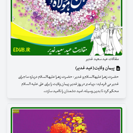
مقالات عید سعید غدیر
پیمان ولایت(عید غدیر)
حضرت زهرا علیهاالسلام و غدیر : حضرت زهرا علیهاالسلام درباره ماجرای
غدیر می فرماید: «پیامبر در روز غدیر، پیمان ولایت را برای علی علیه السلام
محکم کرد تا بدین وسیله، امید دشمنان را ناامید سازد».