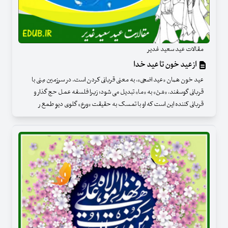
مقالات عید سعید غدیر
از عید خون تا عید خدا
عید خون همان «عید اضحی»، به معنی قربانی کردن است. در سرزمین مِنی با
قربانی گوسفند، «مَنْ» به «ما» تبدیل می شود؛ زیرا فلسفه عمل حج گذار و
قربانی کننده این است که او با تمسک به حقیقت «ورع» گلوی دیوِ طمع ر