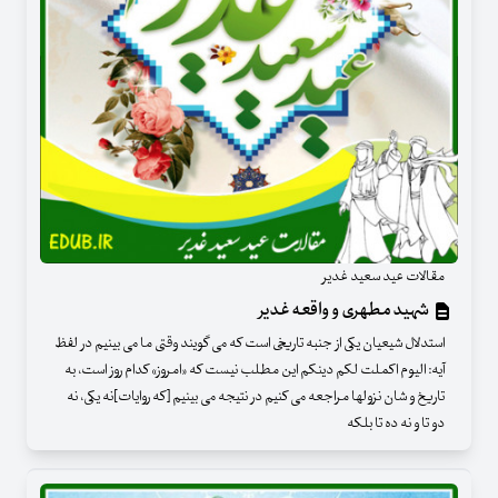
مقالات عید سعید غدیر
شهید مطهری و واقعه غدیر
استدلال شیعیان یکی از جنبه تاریخی است که می گویند وقتی ما می بینیم در لفظ
آیه: الیوم اکملت لکم دینکم این مطلب نیست که «امروز» کدام روز است، به
تاریخ و شان نزولها مراجعه می کنیم در نتیجه می بینیم [که روایات]نه یکی، نه
دو تا و نه ده تا بلکه