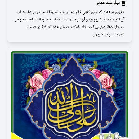
نماز عید غدیر
فقهای شیعه در کتابهای فقهی غالبا به این مساله پرداخته و در مورد اسحباب
آن فتوا داده اند. شروع بودن آن در حدی است که فقیه جاودانه صاحب جواهر
متوفای 1266ه.ق می گوید: فلا خلاف احده فی هذه الصلاة بین قدماء
الاصحاب و متاخریهم.