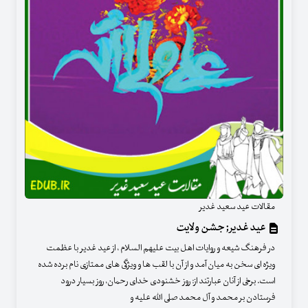
مقالات عید سعید غدیر
عید غدیر ; جشن ولایت
در فرهنگ شیعه و روایات اهل بیت علیهم السلام ، از عید غدیر با عظمت
ویژه ای سخن به میان آمد و از آن با لقب ها و ویژگی های ممتازی نام برده شده
است. برخی از آنان عبارتند از: روز خشنودی خدای رحمان، روز بسیار درود
فرستادن بر محمد و آل محمد صلی الله علیه و