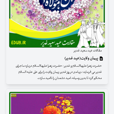
مقالات عید سعید غدیر
پیمان ولایت(عید غدیر)
حضرت زهرا علیهاالسلام و غدیر : حضرت زهرا علیهاالسلام درباره ماجرای
غدیر می فرماید: «پیامبر در روز غدیر، پیمان ولایت را برای علی علیه السلام
محکم کرد تا بدین وسیله، امید دشمنان را ناامید سازد».