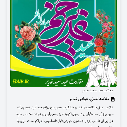
مقالات عید سعید غدیر
علامه امینی، غواص غدیر
علامه امینی با تالیف «الغدیر» خاطرات عصر نبوی را تجدید کرد; عصری که
سروری از آن امت قرآنی بود، رسول اکرم(ص) رهبری آن را بر عهده داشت و خود
علی بن ابی طالب(ع) را جانشین خویش قرار داد. امینی، احیاگر سنت نبوی، با