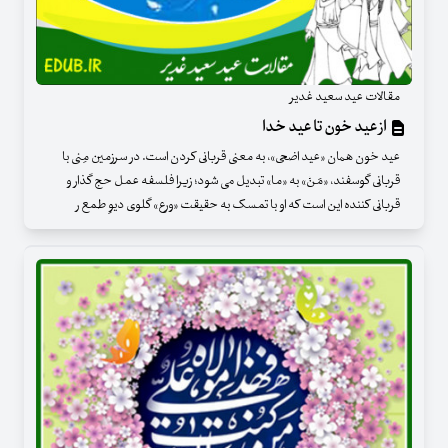
مقالات عید سعید غدیر
از عید خون تا عید خدا
عید خون همان «عید اضحی»، به معنی قربانی کردن است. در سرزمین مِنی با
قربانی گوسفند، «مَنْ» به «ما» تبدیل می شود؛ زیرا فلسفه عمل حج گذار و
قربانی کننده این است که او با تمسک به حقیقت «ورع» گلوی دیوِ طمع ر