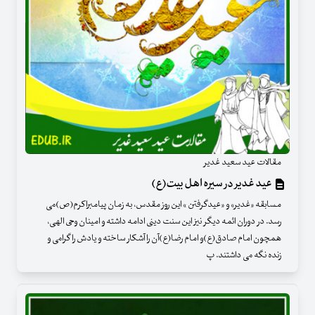
مقالات عید سعید غدیر
عید غدیر در سیره اهل بیت(ع)
مسابقه «غدیر» و «عیدگرفتن » این روز مقدس، به زمان پیامبراکرم(ص)می
رسد. در دوران ائمه دیگر نیز این سنت دینی ادامه داشته و امینان وحی الهی،
همچون امام صادق(ع)و امام رضا(ع)آن را آشکار ساخته و یادش را گرامی و
زنده نگه می داشتند. پ