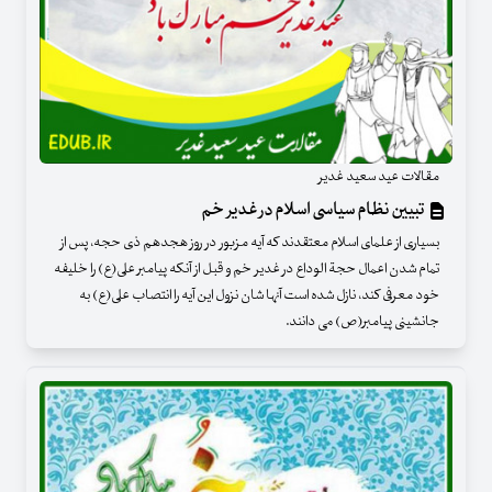
مقالات عید سعید غدیر
تبیین نظام سیاسی اسلام در غدیر خم
بسیاری از علمای اسلام معتقدند که آیه مزبور در روز هجدهم ذی حجه، پس از
تمام شدن اعمال حجة الوداع در غدیر خم و قبل از آنکه پیامبر علی(ع) را خلیفه
خود معرفی کند، نازل شده است آنها شان نزول این آیه را انتصاب علی(ع) به
جانشینی پیامبر(ص) می دانند.