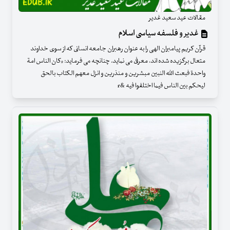
مقالات عید سعید غدیر
غدیر و فلسفه سیاسی اسلام
قرآن کریم پیامبران الهی را به عنوان رهبران جامعه انسانی که از سوی خداوند
متعال برگزیده شده اند، معرفی می نماید. چنانچه می فرماید: «کان الناس امة
واحدة فبعث الله النبین مبشرین و منذرین و انزل معهم الکتاب بالحق
لیحکم بین الناس فیما اختلفوا فیه &r