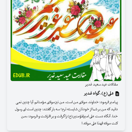
مقالات عید سعید غدیر
علی(ع)، گواه غدیر
پیامبر فرمود: خداوند، مولای من است. من نیز مولای مؤمنانم. آیا چنین نمی
دانید که من بر شما از خودتان شایسته ترم؟ سه بار گفتند: چنین است ای رسول
خدا. آنگاه دست علی امیرالمؤمنین(ع) را گرفت و بر افراشت و فرمود: «من
کنت مولاه فهذا علی مولاه، ا