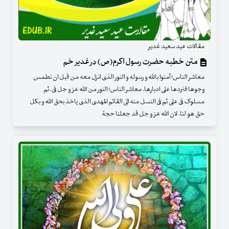
مقالات عید سعید غدیر
متن خطبه حضرت رسول اکرم(ص) در غدیر خم
معاشر الناس! آمنوا بالله و رسوله و النور الذی انزل معه من قبل ان نطمس
وجوها فنردها علی ادبارها. معاشر الناس! النور من الله عز و جل فی، ثم
مسلوک فی علی ثم فی النسل منه الی القائم المهدی الذی یاخذ بحق الله و بکل
حق هو لنا، لان الله عز و جل قد جعلنا حجة