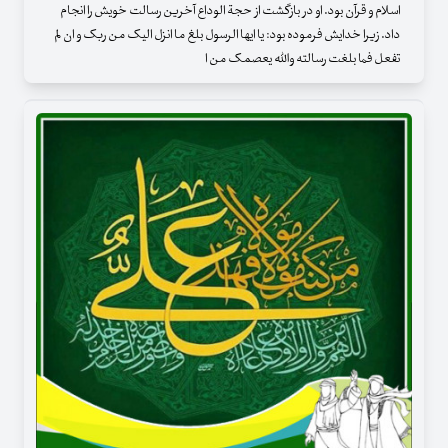
اسلام و قرآن بود. او در بازگشت از حجة الوداع آخرین رسالت خویش را انجام
داد. زیرا خدایش فرموده بود: یا ایها الرسول بلغ ما انزل الیک من ربک و ان لم
تفعل فما بلغت رسالته والله یعصمک من ا