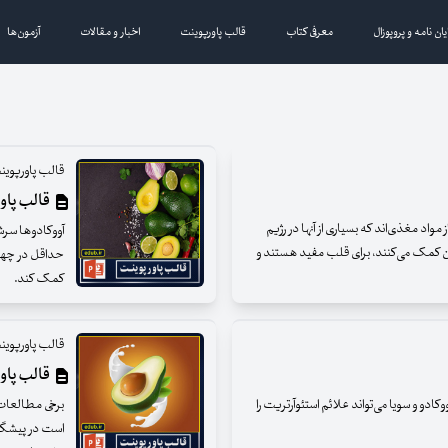
یان نامه و پروپوزال
معرفی کتاب
قالب پاورپوینت
اخبار و مقالات
آزمون‌ها
قالب پاورپوین
قالب پاورپ
مواد مغذی‌اند که بسیاری از آنها در رژیم
آووکادوها سرشا
وزن کمک می‌کنند، برای قلب مفید هستند و
حداقل در چهار
کمک کند.
قالب پاورپوین
قالب پاور
ادو و سویا می‌تواند علائم استئوآرتریت را
برخی مطالعات 
است در پیشگیر