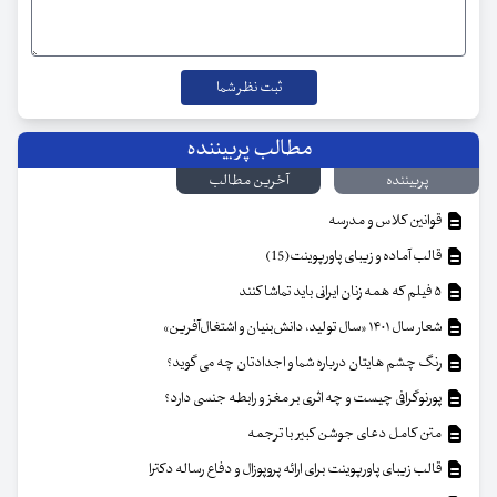
مطالب پربیننده
پربیننده
آخرین مطالب
قوانین کلاس و مدرسه
قالب آماده و زیبای پاورپوینت(15)
۵ فیلم که همه زنان ایرانی باید تماشا کنند
شعار سال ۱۴۰۱ «سال تولید، دانش‌بنیان و اشتغال‌آفرین»
رنگ چشم هایتان درباره شما و اجدادتان چه می گوید؟
پورنوگرافی چیست و چه اثری بر مغز و رابطه جنسی دارد؟
متن کامل دعای جوشن کبیر با ترجمه
قالب زیبای پاورپوینت برای ارائه پروپوزال و دفاع رساله دکترا