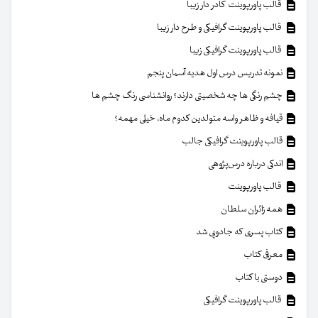
قالب پاورپوینت کادر دار زیبا
قالب پاورپوینت گرافیکی و طرح دار زیبا
قالب پاورپوینت گرافیکی زیبا
نمونه تدریس درس اول هدیه آسمان پنجم
چشم رنگی ها چه شخصیتی دارند؟ روانشناسی رنگ چشم ها
قیافه و ظاهر واسه متولدین کدوم ماه، خیلی مهمه؟
قالب پاورپوینت گرافیکی جالب
اندکی درباره درس‌پژوهی
قالب پاورپوینت
همه زائران سلطان
کتاب پسری که جادویی شد
معرفی کتاب
دوستی با کتاب
قالب پاورپوینت گرافیکی