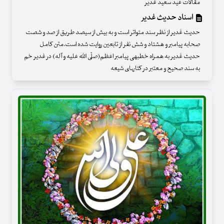
مقالات عید سعید غدیر
اسناد حدیث غدیر
حدیث غدیر از نظر سند متواتر است و به بیش از سیصد طریق از صد و شصت
صحابه پیامبر و هشتاد و شش نفر از تابعین روایت شده است.متن کامل
حدیث غدیر به همراه خطبه­ی پیامبر اعظم(صلّی­ الله علیه و آله) در غدیر خم
به سند صحیح و معتبر در کتاب­های شیعه