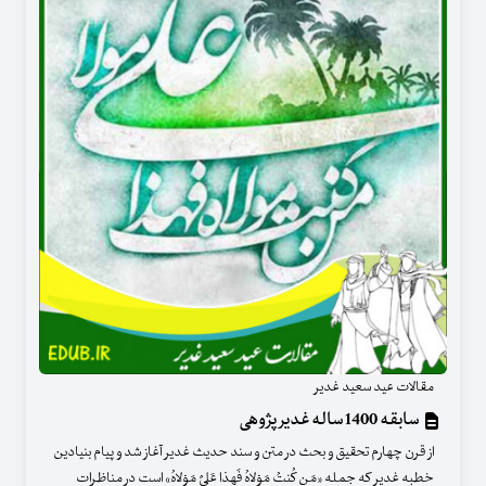
مقالات عید سعید غدیر
سابقه 1400 ساله غدیر پژوهی
از قرن چهارم تحقیق و بحث در متن و سند حدیث غدیر آغاز شد و پیام بنیادین
خطبه غدیر که جمله «مَن کُنتُ مَوْلاهُ فَهذا عَلیٌ مَوْلاهُ» است در مناظرات