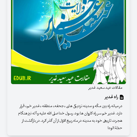
مقالات عید سعید غدیر
راه غدیر
در میانه راه بین مکّه و مدینه نزدیکی های «جحفه» منطقه «غدیر خم» قرار
دارد. غدیر خم سر راه کاروان ها بود. رسول خدا صلی الله علیه و آله نیز هنگام
هجرت تاریخی خود به مدینه در ماه ربیع الاوّل از آن گذر کرد. در بازگشت از
حجّة الودا