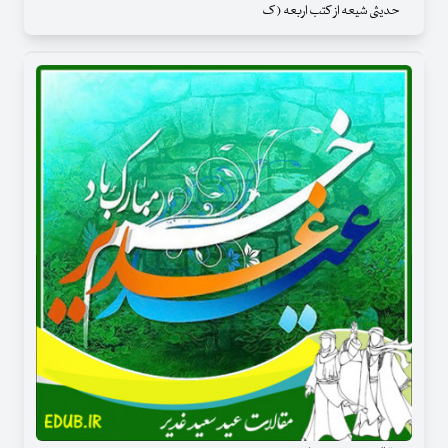
حدیثی شیعه از کتب اربعه ( ک