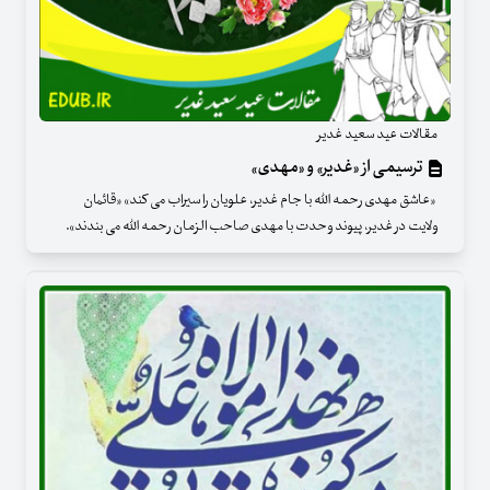
مقالات عید سعید غدیر
ترسیمی از «غدیر» و «مهدی»
«عاشق مهدی رحمه الله با جام غدیر، علویان را سیراب می کند» «قائمان
ولایت در غدیر، پیوند وحدت با مهدی صاحب الزمان رحمه الله می بندند».