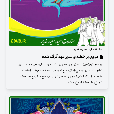
مقالات عید سعید غدیر
مروری بر خطبه ی غدیر;عهد گرفته شده
پیامبر اکرم(ص) در سال پایانی عمر پربرکت خود ـ سال دهم هجرت ـ برای
اولین بار، به طور رسمی، اعلان حج نمودند تا همه مردم بنا بر استطاعت
خود، در این کنگرة بزرگ جهانی حاضر شوند. این حج در تاریخ به «حجّة
الوداع» یا «حجّة البلاغ» مشه