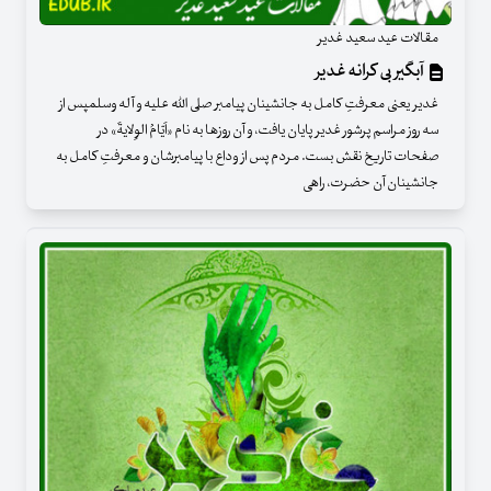
مقالات عید سعید غدیر
آبگیر بی کرانه غدیر
غدیر یعنی معرفتِ کامل به جانشینان پیامبر صلی الله علیه و آله وسلمپس از
سه روز مراسم پرشور غدیر پایان یافت، و آن روزها به نام «اَیّامُ الوِلایةَ» در
صفحات تاریخ نقش بست. مردم پس از وداع با پیامبرشان و معرفتِ کامل به
جانشینان آن حضرت، راهی