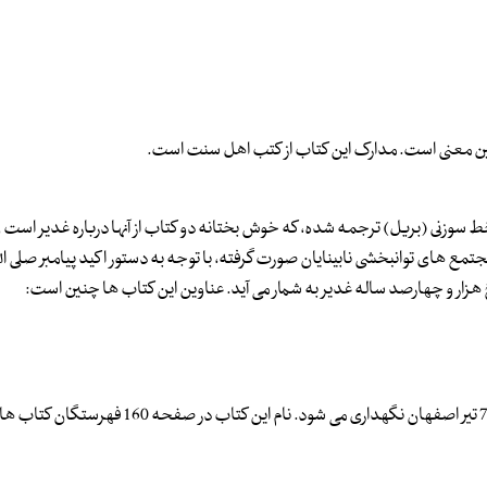
 همین معنی است. مدارک این کتاب از کتب اهل سنت است.
سوزنی (بریل) ترجمه شده، که خوش بختانه دو کتاب از آنها درباره غدیر است و
ع های توانبخشی نابینایان صورت گرفته، با توجه به دستور اکید پیامبر صلی الله
هزار و چهارصد ساله غدیر به شمار می آید. عناوین این کتاب ها چنین است:
اصل کتاب جیبی و در 84 صفحه است و در مجتمع توانبخشی نابینایان 7 تیر اصفهان نگهداری می شو