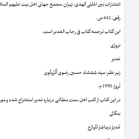
انتشارات بین المللی الهدی، تهران، مجمع جهانی اهل بیت علیهم السلام ، قم، 1378 ش، (
رقعی، 442 ص.
این کتاب ترجمه کتاب فی رحاب الغدیر است.
نروژی
غدیر
زیر نظر: سید شِمْشاد حسین رضوی اُتْرُولْوی
نُروژ، 1990 م.
در این کتاب از کتب اهل سنت مطالبی درباره غدیر استخراج شده و مورد
بنگالی
غَدیرْ دیباشِرْ تَتْپارْج