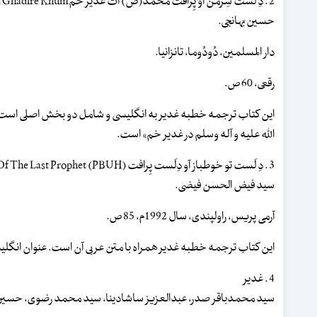
2 . دِ لَست سِرمُن آو پِرافت محمد(ص) اَت غدیر خمThe Last Sermon of Prophet Muhammad (saw) at Ghadire Khum
حسین بَهانجی.
دار المسلمین، دُودُوما، تانزانیا.
رقعی، 60 ص.
این کتاب ترجمه خطبه غدیر به انگلیسی و شامل دو بخش اصلی است: 
الله علیه و آله وسلم در غدیر خم» است.
3 . دِ لَست تو خوطباز آو دِلَست پِرافت The Last Two Khutbas Of The Last Prophet (PBUH)
سید فیض الحسن فیضی.
آرمی پریس، راولپندی، سال 1992م، 85 ص.
این کتاب ترجمه خطبه غدیر همراه با متن عربی آن است. عنوان انگل
4 . غدیر
سید محمدباقر صدر، عبدالعزیز ساشادینا، سید محمد رضوی، حسین 