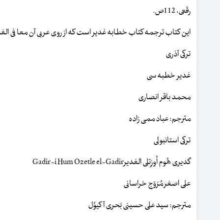
رقعی، 112ص.
این کتاب ترجمه کتاب خطابه غدیر است که از روی عربی آن معا فی ال
ترکی آذری
غدیر خطبه سی
محمد باقر انصاری
مترجم: عباد ممی زاده
ترکی استانبولی
گدیری هُوم اُوزِتلی الغدیرGadir-i Hum Ozetle el-Gadir
علی اصغر مُرَوّج خراسانی
مترجم: سید علی حسینی بَحری آکیوُل