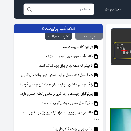
معرفی نرم افزار
مطالب پربیننده
پربیننده
آخرین مطالب
قوانین کلاس و مدرسه
قالب آماده و زیبای پاورپوینت(15)
۵ فیلم که همه زنان ایرانی باید تماشا کنند
شعار سال ۱۴۰۱ «سال تولید، دانش‌بنیان و اشتغال‌آفرین»
رنگ چشم هایتان درباره شما و اجدادتان چه می گوید؟
پورنوگرافی چیست و چه اثری بر مغز و رابطه جنسی دارد؟
متن کامل دعای جوشن کبیر با ترجمه
قالب زیبای پاورپوینت برای ارائه پروپوزال و دفاع رساله
دکترا
قالب پاورپوینت کادر دار زیبا