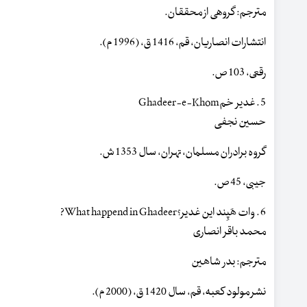
مترجم: گروهی از محققان.
انتشارات انصاریان، قم، 1416 ق، (1996 م).
رقعی، 103 ص.
5 . غدیر خمGhadeer-e-Khom
حسین نجفی
گروه برادران مسلمان، تهران، سال 1353 ش.
جیبی، 45 ص.
6 . وات هَپِند این غدیر؟What happend in Ghadeer?
محمد باقر انصاری
مترجم: بدر شاهین
نشر مولود کعبه، قم، سال 1420 ق، (2000 م).