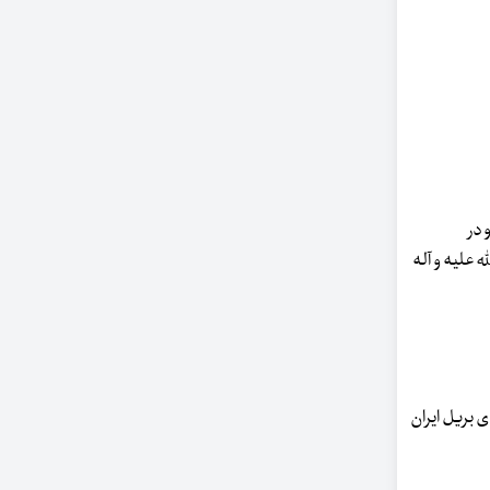
 در
 علیه و آله
د. نام این کتاب در صفحه 160 فهرستگان کتاب های بریل ایران