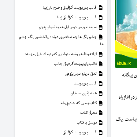
قالب پاورپوینت گرافیکی و طرح دار زیبا
قالب پاورپوینت گرافیکی زیبا
نمونه تدریس درس اول هدیه آسمان پنجم
چشم رنگی ها چه شخصیتی دارند؟ روانشناسی رنگ چشم
ها
قیافه و ظاهر واسه متولدین کدوم ماه، خیلی مهمه؟
قالب پاورپوینت گرافیکی جالب
اندکی درباره درس‌پژوهی
ن بیگانه
قالب پاورپوینت
همه زائران سلطان
ر آغاز راه
کتاب پسری که جادویی شد
معرفی کتاب
آنهاست. یک
دوستی با کتاب
قالب پاورپوینت گرافیکی