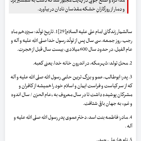
مذاکره و صلح جویی در نهایت مجبور شد که دست به شمشیر برد
و دمار از روزگارانِ خشکه مقدّسانِ نادان در بیآورد.
سالشمار زندگانی امام علی علیه السلام[29]1. تاریخ تولّد: سیزدهم ماه
رجب، روز جمعه، سی سال پس از تولّد رسول خدا صلی الله علیه و آله و
عام الفیل، در حدود سال 600 میلادی، بیست سال قبل از هجرت.
2. محلّ تولد: شهر مکه، در اندرون خانه خدا، یعنی کعبه.
3. پدر: ابوطالب، عمو و بزرگ ترین حامی رسول اللّه صلی الله علیه و آله
که از سر کیاست و فراست ایمان و اسلام خود را همیشه از کافران و
مشرکان پوشیده داشت تا در سال معروف به «عام الحزن / سال اندوه
و غم» به جهان باقی شتافت.
4. مادر: فاطمه بنت اسد، دخترِ عموی پدرِ رسول اللّه صلی الله علیه و
آله .
5. نام ها: علی، حیدر.