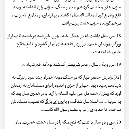
حزب های مختلف گرد هم آمده و جنگ احزاب را راه انداخته بودند،
قلع و قمع کرد تا «قاتل الابطال / کشنده پهلوانان» و «قامع الاحزاب /
در هم کوبنده حزب ها» شهرت یافت.
18. سی سال داشت که در جنگ خیبر، چون خورشید درخشید تا دمار از
روزگار یهودیان خیبری درآورد و قلعه های آنها را گشود و با نامِ «فاتحِ
خیبر» شناخته شد.
19. سی و یک سال از عمر شریفش گذشته بود که خبر شهادت
[32]برادرش جعفر طیار که در جنگ موته همراه چند سردار بزرگ به
شهادت رسیده بود، جهانی از حزن و اندوه را برای مسلمانان به ارمغان
آورد که بیش از همه دل علی علیه السلام را آزرد، و در همین سال بود که
به سریه ذات السلاسل شتافت و با پیروزی بزرگی که نصیب مسلمانان
ساخت، تا حدودی از غم و غصّه رسول اللّه کاست.
20. سی و دو سال داشت که فتح مکه را در سال هشتم هجرت، ماه