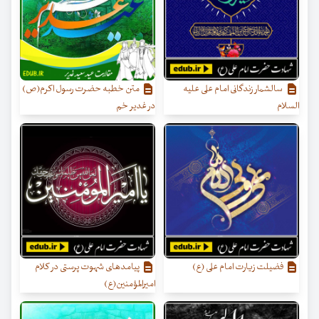
سالشمار زندگانی امام علی علیه
متن خطبه حضرت رسول اکرم(ص)
السلام
در غدیر خم
فضيلت زيارت امام على (ع)
پیامدهای شهوت پرستی در کلام
امیرالمؤمنین(ع)