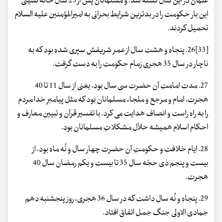
عثمان در این سال کشته شد. و مسلمانان پس از 25 سال خانه نشینی
این بار حکومت را در بدترین شرایط بحرانی به امیرالمؤمنین علیه السلام
تحمیل کردند.
[33]26. پنجاه و هشت سال از عمر شریفش سپری شده بود که به
ناچار در سال 35 هجری زمام حکومت را به دست گرفت.
27. مدت امامتِ آن حضرت سی سال بود، یعنی از سال 11 تا 40
هجرت، امام و مرجع و ملجاء مسلمانان بود که مثل پیامبرِ خدا مردم
را به راه راست و انصاف هدایت می کرد. با تفسیر قرآن و تبیین معارف و
احکام اسلام همیشه حلاّل مشکلاتِ مسلمانان بود.
28. ایام خلافت و حکومتِ آن حضرت چهار سال و نُه ماه بود، از
بیست و پنجم ذی حجّه سال 35 تا بیست و یکم رمضان سال 40
هجرت.
29. پنجاه و نُه سال داشت که در سال 36 هجری، روز پنجشنبه دهم
جمادی الاولی جنگ جمل اتفاق افتاد.