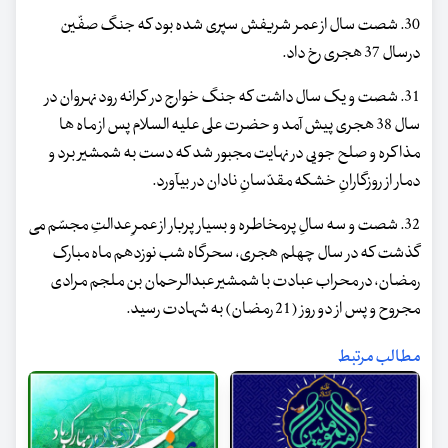
30. شصت سال از عمر شریفش سپری شده بود که جنگ صفّین
درسال 37 هجری رخ داد.
31. شصت و یک سال داشت که جنگ خوارج در کرانه رود نهروان در
سال 38 هجری پیش آمد و حضرت علی علیه السلام پس از ماه ها
مذاکره و صلح جویی در نهایت مجبور شد که دست به شمشیر برد و
دمار از روزگارانِ خشکه مقدّسانِ نادان در بیآورد.
32. شصت و سه سالِ پرمخاطره و بسیار پربار از عمرِ عدالتِ مجسّم می
گذشت که در سال چهلم هجری، سحرگاه شب نوزدهم ماه مبارک
رمضان، در محراب عبادت با شمشیر عبدالرحمان بن ملجم مرادی
مجروح و پس از دو روز (21 رمضان) به شهادت رسید.
مطالب مرتبط