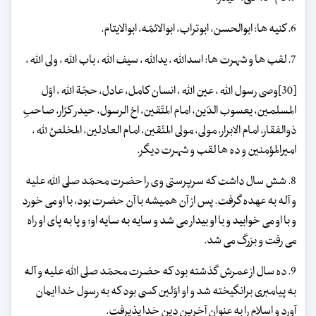
6. کنیه ها: ابوالحسن، ابوتراب، ابوالائمّه، ابوالایتام.
7. لقب ها و شهرت ها: اسداللّه ، یداللّه ، سیف اللّه ، باب اللّه ، ولی الله ،
[30]وصی رسول اللّه ، عین اللّه ، انسان کامل، عادل، حجّة اللّه ، اوّل
المسلمین، یعسوب الدّین، امام المتّقین، اخ الرسول، حیدر کرّار، صاحبِ
ذوالفقار، امام الابرار، مولی، مولی المتّقین، امام العادلین، المخلصُ للّه ،
امیرالمؤمنین و ده ها لقب و شهرت دیگر.
8. شش سال داشت که سرپرستی وی را حضرت محمّد صلی الله علیه
و آله به عهده گرفت. پس از آن همیشه با آن حضرت بود، با او می خورد
و با او می خوابید و با او بیدار می شد و سایه به سایه او؛ و پا به پای او راه
می رفت و بزرگ می شد.
9. ده سال از عمرش گذشته بود که حضرت محمّد صلی الله علیه و آله
به پیامبری برانگیخته شد و او اوّلین کسی بود که به رسول خدا ایمان
آورد و اسلام را به عنوان آخرین دین خدا پذیرفت.