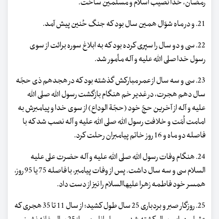
رمضان، خدا نصیب اسلام و مسلمین ساخت.
21. و در ماه شوّال همین سال بود که جنگ حُنین پیش آمد.
22. سی و دو سال را سپری کرده بود که به ابلاغ سوره برائت از سوی
رسول خدا صلی الله علیه و آله مأمور شد.
23. سی و سه سال از عمر مبارکش گذشته بود که در هجدهم ذی حجّه
سال دهم هجرت، در غدیر خم هنگام بازگشت رسول اللّه صلی الله
علیه و آله از آخرین حجّ خود (حجّة الوداع) از سوی خدا و پیامبرش به
امامت اُمّت و خلافت رسول اللّه صلی الله علیه و آله نصب شد که با
فاصله دو ماه و 16 روز خاتم پیامبران رحلت کرد.
24. هنگام وفات رسول اللّه صلی الله علیه و آله حضرت علی علیه
السلام سی و سه سال داشت. پس از وفات پیامبر، با فاصله 75 یا 95 روز،
همسر خود فاطمه زهرا علیهاالسلام را نیز از دست داد.
25. روزگار صبر و بردباری 25 سال طول کشید؛ از سال 11 تا 35 هجری که