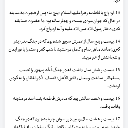
کرد.
13. ازدواج با فاطمه زهرا علیهاالسلام : پنج ماه پس از هجرت به مدینه
در حالی که جوان مردی بیست و چهار ساله بود، با حضرت صدّیقه
کبری دختر رسول اللّه صلی الله علیه و آله ازدواج کرد.
14. بیست و پنج سال از عمرش سپری شده بود که در جنگ بدر (بدر
کبری) مانند ماهی تمام و کامل درخشید تا شب کفر و ستم را با نور ایمان
و شجاعتش از هم درید.
15. بیست و شش سال داشت که در جنگ اُحُد پیروزی را نصیب
مسلمانان ساخت و مدال «لافتی الاّ علی؛ لاسیف الاّ ذوالفقار» را به گردن
آویخت.
16. بیست و هفت سالش بود که مادرش فاطمه بنت اسد در مدینه
وفات یافت.
17. بیست و هشت سال زمین دور سرش چرخیده بود که در جنگ
خندق، زمین و زمان را به مشرکان و کافران تنگ ساخت و آنها را که از