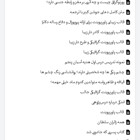
پورنوگرافی چیست و چه اثری بر مغز و رابطه جنسی دارد؟
متن کامل دعای جوشن کبیر با ترجمه
قالب زیبای پاورپوینت برای ارائه پروپوزال و دفاع رساله دکترا
قالب پاورپوینت کادر دار زیبا
قالب پاورپوینت گرافیکی و طرح دار زیبا
قالب پاورپوینت گرافیکی زیبا
نمونه تدریس درس اول هدیه آسمان پنجم
چشم رنگی ها چه شخصیتی دارند؟ روانشناسی رنگ چشم ها
قیافه و ظاهر واسه متولدین کدوم ماه، خیلی مهمه؟
قالب پاورپوینت گرافیکی جالب
اندکی درباره درس‌پژوهی
قالب پاورپوینت
همه زائران سلطان
کتاب پسری که جادویی شد