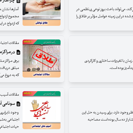
چرا آمار 
کند، می‌تواند باعث بروز نوعی بی‌نظمی در
شده در این زمینه عوامل مؤثر بر طلاق را
که ازدواج در ایران در فاصله ۱۳۹۰ تا ۹
مقالات اجتما
در مراکز 
مان با تغییرات ساختاری و کارکردی
برخی مراکز مش
دآمیز بوده‌ است.
مبلغی دریافت 
که به دروغ می
مقالات آسیب 
سونامی آ
نظر وجود دارد. برای رسیدن به حل این
وجود نابرابری‌
شتر از ده سال بوده است مصاحبه
اجتماعی به‌شما
حیات اجتماعی 