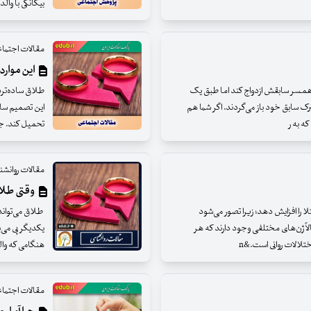
بیگانگی با وال
مقالات اجتما
این موارد
ا همسر سابقش ازدواج کند اما طبق یک
طلاق ساده‌ترین
دگی مشترک سابق خود باز می‌گردند. اگر شما هم
این تصمیم ساد
ه به ر
تحمیل کند. جدا
مقالات روانشن
وقتی طلاق
را افزایش دهد؛ زیرا تصور می‌شود
طلاق می‌تواند 
لاً ژن‌های مختلفی وجود دارند که هر
یکدیگر پی می‌
ختلالات روانی است.&n
هنگامی که وال
مقالات اجتما