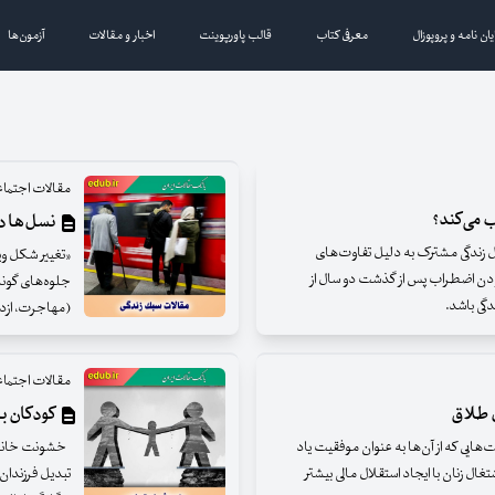
یان نامه و پروپوزال
معرفی کتاب
قالب پاورپوینت
اخبار و مقالات
آزمون‌ها
مقالات اجتما
ب می‌کند؟
نسل‌ها در
ل زندگی مشترک به دلیل تفاوت‌های
«تغییر شکل وی
بودن اضطراب پس از گذشت دو سال از
جلوه‌های گونا
دگی باشد.
(مهاجرت، ازدو
مقالات اجتما
کودکان به‌
هایی که از آن‌ها به عنوان موفقیت یاد
خشونت خانگی 
غال زنان با ایجاد استقلال مالی بیشتر
تبدیل فرزندان