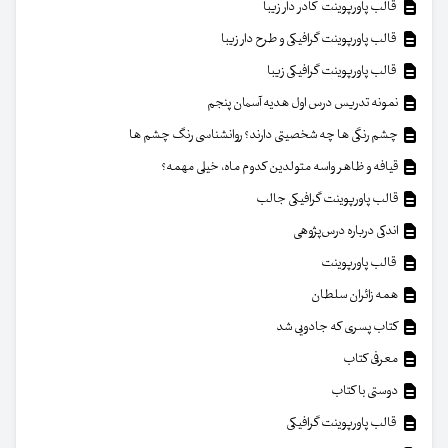
قالب پاورپوینت کادر دار زیبا
قالب پاورپوینت گرافیکی و طرح دار زیبا
قالب پاورپوینت گرافیکی زیبا
نمونه تدریس درس اول هدیه آسمان پنجم
چشم رنگی ها چه شخصیتی دارند؟ روانشناسی رنگ چشم ها
قیافه و ظاهر واسه متولدین کدوم ماه، خیلی مهمه؟
قالب پاورپوینت گرافیکی جالب
اندکی درباره درس‌پژوهی
قالب پاورپوینت
همه زائران سلطان
کتاب پسری که جادویی شد
معرفی کتاب
دوستی با کتاب
قالب پاورپوینت گرافیکی