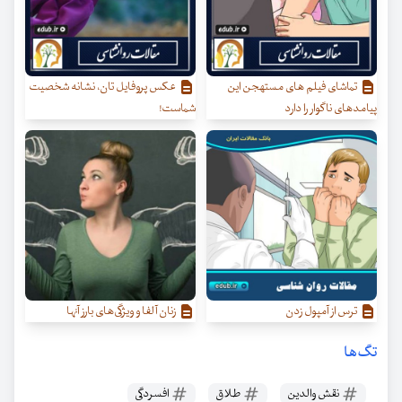
تماشای فیلم های مستهجن این
عکس پروفایل تان، نشانه شخصیت
پیامدهای ناگوار را دارد
شماست!
ترس از آمپول زدن
زنان آلفا و ویژگی‌‌های بارز آنها
تگ‌ها
نقش والدین
طلاق
افسردگی