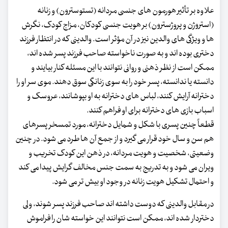
علاوه بر تأثیر هورمون های جنسی مردانه (تستوسترون) و زنانه
(استروژن و پروژسترون) بر هویت جنسی کودکان، مزاج کودک، نگرش
ها و ویژگی های والدین نیز در آن مؤثر است. والدینی که در انتظار فرزند
دختری بوده اند و به صورت ناخواسته صاحب فرزند پسر شده اند،
ممکن است از نظر ذهنی و روانی نتوانند با این مسئله کنار بیایند و
دانسته یا ندانسته، پسر خود را به سوی زنانگی سوق دهند. موی سر او را
دخترانه آرایش کنند، لباس های دخترانه به او بپوشانند، عروسک و
اسباب بازی های دخترانه برای او فراهم کنند.
قطعاً چنین پسری با شکل و شمایل دخترانه، مورد تمسخر پسرهای
هم سن و سال خود قرار می گیرد و از جمع آن ها طرد می شود. در چنین
وضعیتی، شخصیت و هویت مردانه، در ذهن این کودک تخریب و
ویران می شود و به تدریج به سمت جنس مخالف گرایش پیدا می کند
و احتمال تشکیل هویت زنانه در وجود او بیش تر می شود.
در مقابل والدینی که دوست داشته اند صاحب فرزند پسر شوند، ولی
دختردار شده اند، ممکن است نتوانند این خواسته شان را فراموش