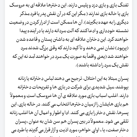
تفنگ بازی و بازی دزد و پلیس دارند. این دخترها علاقه ای به عروسک
بازی یا خاله بازی ندارند ( مگر این که در آن نقش پدر یا فرد مذکر
دیگری را به عهده بگیرند). آن ها ممکن است از ادرار کردن در وضعیت
نشسته خودداری و ادعا کنند که آلت مردانه دارند یا در آینده پیدا
خواهند کرد. این دختران علاقه ای به داشتن پستان و قاعده شدن
(پریود) نشان نمی دهند و تأکید دارند که وقتی بزرگ شدند مرد
خواهند شد (یعنی واقعاً به صورت یک مرد در خواهند آمد نه این که
نقش یک مرد را داشته باشند).
پسران مبتلا به این اختلال، ترجیح می دهند لباس دخترانه یا زنانه
بپوشند، میل شدیدی برای شرکت در بازی ها و تفریحات دخترانه
دارند. اغلب اسباب بازی مورد علاقه ی آن ها عروسک است و معمولاً
هم بازی هایشان را از میان دخترها انتخاب می کنند. در خاله بازی، این
پسرها، نقش دختر را بازی می کنند. ادا و اطوار و اعمال آن ها اغلب زنانه
تلقی می شود. معمولاً در بین پسران هم سن شان به عنوان «پسران
دختر صفت» یا « اوایی خواهر» مورد اذیت و آزار قرار می گیرند یا طرد می