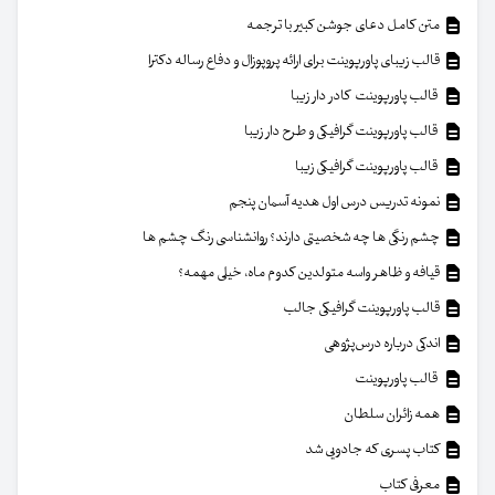
متن کامل دعای جوشن کبیر با ترجمه
قالب زیبای پاورپوینت برای ارائه پروپوزال و دفاع رساله دکترا
قالب پاورپوینت کادر دار زیبا
قالب پاورپوینت گرافیکی و طرح دار زیبا
قالب پاورپوینت گرافیکی زیبا
نمونه تدریس درس اول هدیه آسمان پنجم
چشم رنگی ها چه شخصیتی دارند؟ روانشناسی رنگ چشم ها
قیافه و ظاهر واسه متولدین کدوم ماه، خیلی مهمه؟
قالب پاورپوینت گرافیکی جالب
اندکی درباره درس‌پژوهی
قالب پاورپوینت
همه زائران سلطان
کتاب پسری که جادویی شد
معرفی کتاب