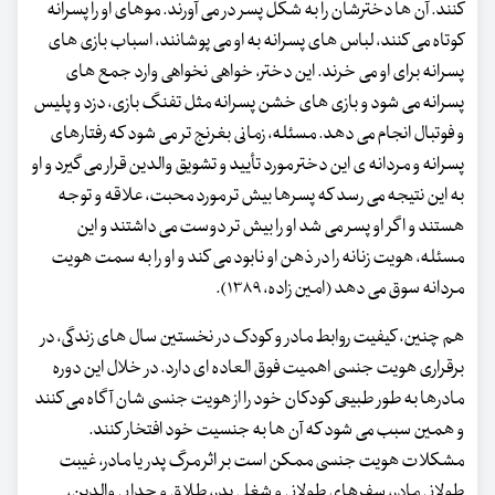
کنند. آن ها دخترشان را به شکل پسر در می آورند. موهای او را پسرانه
کوتاه می کنند، لباس های پسرانه به او می پوشانند، اسباب بازی های
پسرانه برای او می خرند. این دختر، خواهی نخواهی وارد جمع های
پسرانه می شود و بازی های خشن پسرانه مثل تفنگ بازی، دزد و پلیس
و فوتبال انجام می دهد. مسئله، زمانی بغرنج تر می شود که رفتارهای
پسرانه و مردانه ی این دختر مورد تأیید و تشویق والدین قرار می گیرد و او
به این نتیجه می رسد که پسرها بیش تر مورد محبت، علاقه و توجه
هستند و اگر او پسر می شد او را بیش تر دوست می داشتند و این
مسئله، هویت زنانه را در ذهن او نابود می کند و او را به سمت هویت
مردانه سوق می دهد (امین زاده، ۱۳۸۹).
هم چنین، کیفیت روابط مادر و کودک در نخستین سال های زندگی، در
برقراری هویت جنسی اهمیت فوق العاده ای دارد. در خلال این دوره
مادرها به طور طبیعی کودکان خود را از هویت جنسی شان آگاه می کنند
و همین سبب می شود که آن ها به جنسیت خود افتخار کنند.
مشکلات هویت جنسی ممکن است بر اثر مرگ پدر یا مادر، غیبت
طولانی مادر، سفرهای طولانی و شغلی پدر، طلاق و جدایی والدین،