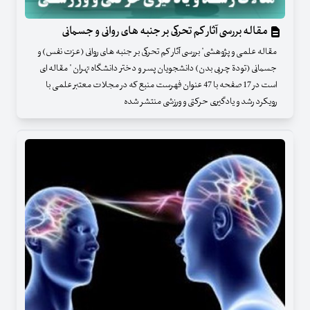
مقاله بررسی آثار کم تحرکی بر جنبه های روانی و جسمانی
مقاله علمی و پژوهشی" بررسی آثار کم تحرکی بر جنبه های روانی (عزت نفس) و
جسمانی (تودة چربی بدن) دانشجویان پسر و دختر دانشگاه تهران " مقاله ای
است در 17 صفحه با 47 عنوان فهرست منبع که در مجلات معتبر علمی با
رویکرد رشد و یادگیری حرکتی و ورزشی منتشر شده