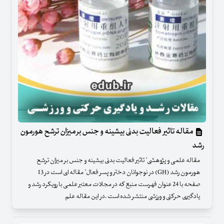
مقاله تاثیر فعالیت بدنی بیشینه و جنس بر میزان ترشح هورمون
رشد
مقاله علمی و پژوهشی" تاثیر فعالیت بدنی بیشینه و جنس بر میزان ترشح
هورمون رشد (GH) در نوجوانان دختر و پسر فعال" مقاله ای است در 13
صفحه با 24 عنوان فهرست منبع که در مجلات معتبر علمی با رویکرد رشد و
یادگیری حرکتی و ورزشی منتشر شده است .در این مقاله علم