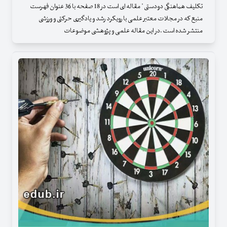
تکلیف هماهنگی دودستی " مقاله ای است در 18 صفحه با 36 عنوان فهرست
منبع که در مجلات معتبر علمی با رویکرد رشد و یادگیری حرکتی و ورزشی
منتشر شده است .در این مقاله علمی و پژوهشی موضوعات