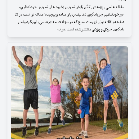
مقاله علمی و پژوهشی" تأثیر آرایش تمرین (شیوه های تمرینی خودتنظیم و
غیرخودتنظیم) بر یادگیری تکالیف ردیابی ساده و پیچیده" مقاله ای است در 21
صفحه با 40 عنوان فهرست منبع که در مجلات معتبر علمی با رویکرد رشد و
یادگیری حرکتی و ورزشی منتشر شده است .در این