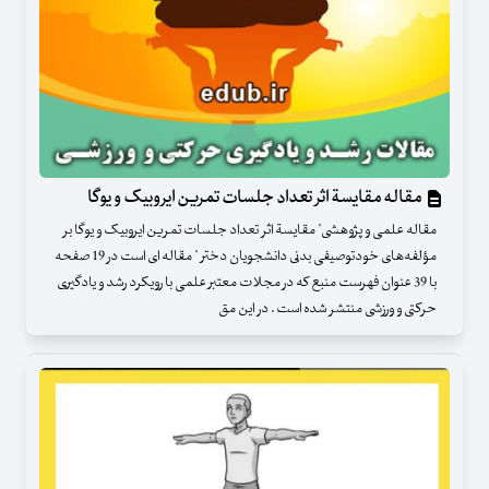
مقاله مقایسة اثر تعداد جلسات تمرین ایروبیک و یوگا
مقاله علمی و پژوهشی" مقایسة اثر تعداد جلسات تمرین ایروبیک و یوگا بر
مؤلفه‌های خودتوصیفی بدنی دانشجویان دختر " مقاله ای است در 19 صفحه
با 39 عنوان فهرست منبع که در مجلات معتبر علمی با رویکرد رشد و یادگیری
حرکتی و ورزشی منتشر شده است . در این مق