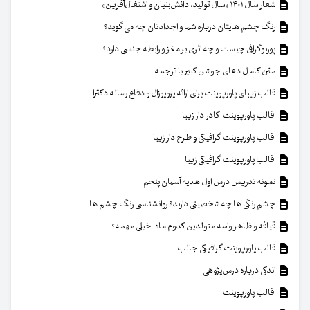
شعار سال ۱۴۰۱ «سال تولید، دانش‌بنیان و اشتغال‌آفرین»
رنگ چشم هایتان درباره شما و اجدادتان چه می گوید؟
پورنوگرافی چیست و چه اثری بر مغز و رابطه جنسی دارد؟
متن کامل دعای جوشن کبیر با ترجمه
قالب زیبای پاورپوینت برای ارائه پروپوزال و دفاع رساله دکترا
قالب پاورپوینت کادر دار زیبا
قالب پاورپوینت گرافیکی و طرح دار زیبا
قالب پاورپوینت گرافیکی زیبا
نمونه تدریس درس اول هدیه آسمان پنجم
چشم رنگی ها چه شخصیتی دارند؟ روانشناسی رنگ چشم ها
قیافه و ظاهر واسه متولدین کدوم ماه، خیلی مهمه؟
قالب پاورپوینت گرافیکی جالب
اندکی درباره درس‌پژوهی
قالب پاورپوینت