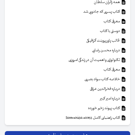
همه زائران سلطان
کتاب پسری که جادویی شد
معرفی کتاب
دوستی با کتاب
قالب پاورپوینت گرافیکی
درباره محسن رضایی
تکنولوژی و اهمیت آن در زندگی امروزی
معرفی کتاب
خلاصه کتاب سواد بصری
درباره فخرالدین عراقی
درباره امیر کبیر
کتاب پیوند زخم خورده
کتاب راهنمای کامل Interaction access