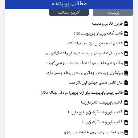
مطالب پربیننده
پربیننده
آخرین مطالب
قوانین کلاس و مدرسه
قالب آماده و زیبای پاورپوینت(15)
۵ فیلم که همه زنان ایرانی باید تماشا کنند
شعار سال ۱۴۰۱ «سال تولید، دانش‌بنیان و اشتغال‌آفرین»
رنگ چشم هایتان درباره شما و اجدادتان چه می گوید؟
پورنوگرافی چیست و چه اثری بر مغز و رابطه جنسی دارد؟
متن کامل دعای جوشن کبیر با ترجمه
قالب زیبای پاورپوینت برای ارائه پروپوزال و دفاع رساله دکترا
قالب پاورپوینت کادر دار زیبا
قالب پاورپوینت گرافیکی و طرح دار زیبا
قالب پاورپوینت گرافیکی زیبا
نمونه تدریس درس اول هدیه آسمان پنجم