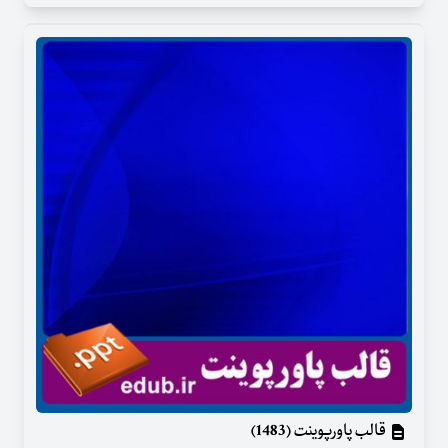
قالب پاورپوینت (1483)