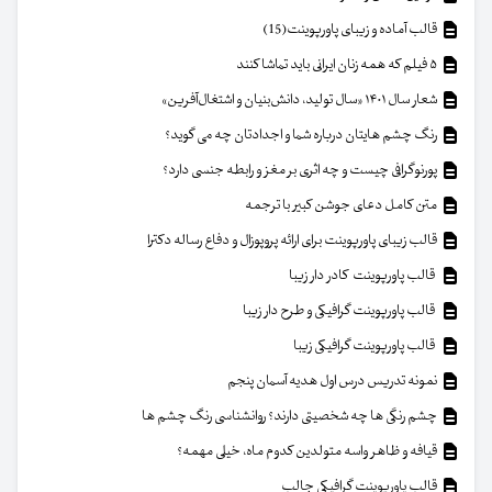
قالب آماده و زیبای پاورپوینت(15)
۵ فیلم که همه زنان ایرانی باید تماشا کنند
شعار سال ۱۴۰۱ «سال تولید، دانش‌بنیان و اشتغال‌آفرین»
رنگ چشم هایتان درباره شما و اجدادتان چه می گوید؟
پورنوگرافی چیست و چه اثری بر مغز و رابطه جنسی دارد؟
متن کامل دعای جوشن کبیر با ترجمه
قالب زیبای پاورپوینت برای ارائه پروپوزال و دفاع رساله دکترا
قالب پاورپوینت کادر دار زیبا
قالب پاورپوینت گرافیکی و طرح دار زیبا
قالب پاورپوینت گرافیکی زیبا
نمونه تدریس درس اول هدیه آسمان پنجم
چشم رنگی ها چه شخصیتی دارند؟ روانشناسی رنگ چشم ها
قیافه و ظاهر واسه متولدین کدوم ماه، خیلی مهمه؟
قالب پاورپوینت گرافیکی جالب