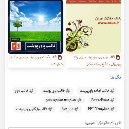
قالب زیبای پاورپوینت برای ارائه
قالب آماده پاورپوینت (سری جدید
پروپوزال و دفاع رساله دکترا
شماره 2 )
تگ‌ها
قالب آماده پاورپوینت
قالب پاور پوینت
قالب ppt
powerpoint template
PowerPoint
PPT Template
free ppt
قالب رایگان پاورپوینت
نام و نام خانوادگی (اختیاری)