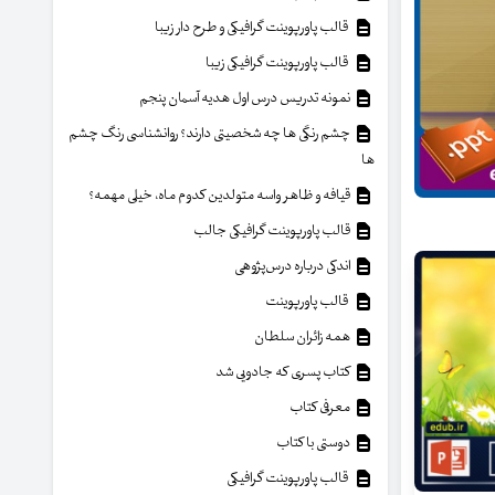
قالب پاورپوینت گرافیکی و طرح دار زیبا
قالب پاورپوینت گرافیکی زیبا
نمونه تدریس درس اول هدیه آسمان پنجم
چشم رنگی ها چه شخصیتی دارند؟ روانشناسی رنگ چشم
ها
قیافه و ظاهر واسه متولدین کدوم ماه، خیلی مهمه؟
قالب پاورپوینت گرافیکی جالب
اندکی درباره درس‌پژوهی
قالب پاورپوینت
همه زائران سلطان
کتاب پسری که جادویی شد
معرفی کتاب
دوستی با کتاب
قالب پاورپوینت گرافیکی