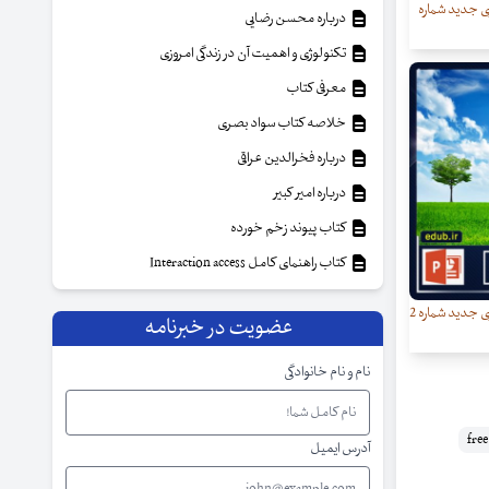
ی جدید شماره
درباره محسن رضایی
تکنولوژی و اهمیت آن در زندگی امروزی
معرفی کتاب
خلاصه کتاب سواد بصری
درباره فخرالدین عراقی
درباره امیر کبیر
کتاب پیوند زخم خورده
کتاب راهنمای کامل Interaction access
قالب آماده پاورپوینت (سری جدید شماره 2
عضویت در خبرنامه
نام و نام خانوادگی
آدرس ایمیل