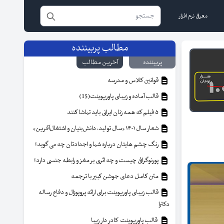
معرفی نرم افزار
مطالب پربیننده
پربیننده
آخرین مطالب
قوانین کلاس و مدرسه
قالب آماده و زیبای پاورپوینت(15)
۵ فیلم که همه زنان ایرانی باید تماشا کنند
شعار سال ۱۴۰۱ «سال تولید، دانش‌بنیان و اشتغال‌آفرین»
رنگ چشم هایتان درباره شما و اجدادتان چه می گوید؟
پورنوگرافی چیست و چه اثری بر مغز و رابطه جنسی دارد؟
متن کامل دعای جوشن کبیر با ترجمه
قالب زیبای پاورپوینت برای ارائه پروپوزال و دفاع رساله
دکترا
قالب پاورپوینت کادر دار زیبا