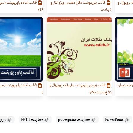
 پروپوزال و
قالب پاورپوینت دفاع مقدس ویژه ایثار و
قالب آماده پاورپوینت (سر
شهادت
19)
دید شماره
قالب زیبای پاورپوینت برای ارائه پروپوزال و
دفاع رساله دکترا
)
free ppt
PPT Template
powerpoint template
PowerPoint