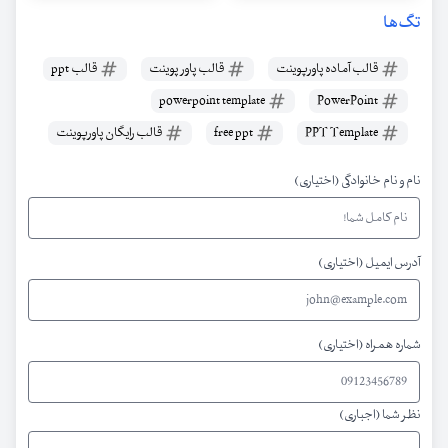
تگ‌ها
قالب آماده پاورپوینت
قالب پاور پوینت
قالب ppt
powerpoint template
PowerPoint
PPT Template
free ppt
قالب رایگان پاورپوینت
نام و نام خانوادگی (اختیاری)
آدرس ایمیل (اختیاری)
شماره همراه (اختیاری)
نظر شما (اجباری)