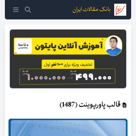
بانک مقالات ایران
قالب پاورپوینت (1487)