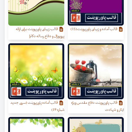
قالب آماده و زیبای پاورپوینت(15)
قالب زیبای پاورپوینت برای ارائه
پروپوزال و دفاع رساله دکترا
قالب پاورپوینت دفاع مقدس ویژه
قالب آماده پاورپوینت (سری جدید
ایثار و شهادت
شماره 19)