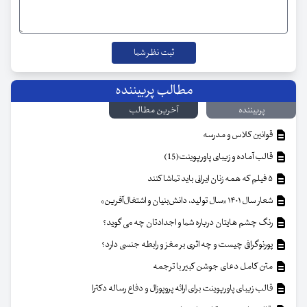
مطالب پربیننده
پربیننده
آخرین مطالب
قوانین کلاس و مدرسه
قالب آماده و زیبای پاورپوینت(15)
۵ فیلم که همه زنان ایرانی باید تماشا کنند
شعار سال ۱۴۰۱ «سال تولید، دانش‌بنیان و اشتغال‌آفرین»
رنگ چشم هایتان درباره شما و اجدادتان چه می گوید؟
پورنوگرافی چیست و چه اثری بر مغز و رابطه جنسی دارد؟
متن کامل دعای جوشن کبیر با ترجمه
قالب زیبای پاورپوینت برای ارائه پروپوزال و دفاع رساله دکترا