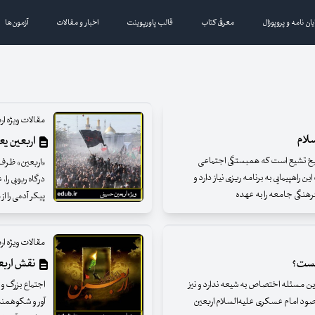
یان نامه و پروپوزال
معرفی کتاب
قالب پاورپوینت
اخبار و مقالات
آزمون‌ها
مقالات ویژه ا
لام
اربعین یع
تاریخ تشیع است که همبستگی اجتماعی
«اربعین» ظرف 
راهپیمایی به برنامه ریزی نیاز دارد و
درگاه ربوبی را
رهنگی جامعه را به عهده
پیکر آدمی را ا
مقالات ویژه ا
یست؟
نقش اربعی
این مسئله اختصاص به شیعه ندارد و نیز
اجتماع بزرگ و
قصود امام عسکری علیه‌السلام اربعین
آور و شکوهمند