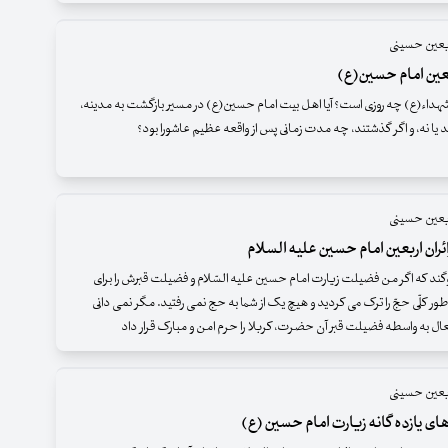
ربعین حسینی
بعین امام حسین(ع)
شهداء(ع) چه روزی است؟ آیا اهل بیت امام حسین(ع) در مسیر بازگشت به مدینه،
د یا نه، و اگر گذشتند، چه مدت زمانی پس از واقعه عظیم عاشورا بود؟
ربعین حسینی
ائران اربعین امام حسین علیه السلام
وگند که اگر من فضیلت زیارت امام حسین علیه السّلام و فضیلت قبرش را برای
طور کلّی حجّ را ترک می کردید و هیچ یک از شما به حج نمی رفتید. مگر نمی دانی
ال به واسطه فضیلت قبر آن حضرت، کربلا را حرم امن و مبارک قرار داد
ربعین حسینی
 یازده گانه زیارت امام حسین (ع)