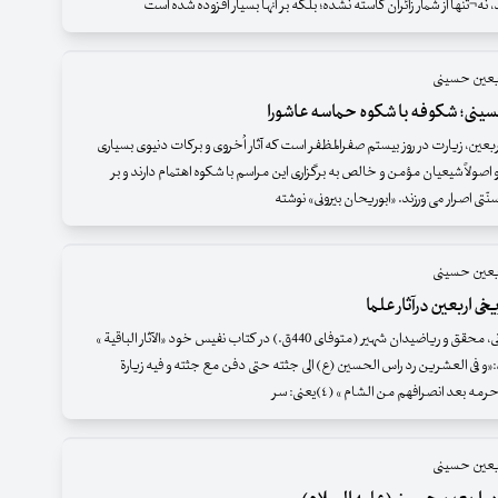
 نه¬تنها از شمار زائران کاسته نشده؛ بلکه بر آنها بسیار افزوده شده است
ربعین حسینی
سینی؛ شکوفه با شکوه حماسه عاشورا
اربعین، زیارت در روز بیستم صفرالمظفر است که آثار اُخروی و برکات دنیوی بسیاری
و اصولاً شیعیان مؤمن و خالص به برگزاری این مراسم با شکوه اهتمام دارند و بر
ّتی اصرار می ورزند. «ابوریحان بیرونی» نوشته
ربعین حسینی
خی اربعین درآثار علما
ابو ریحان بیرونی، محقق و ریاضیدان شهیر (متوفای 440ق.) در کتاب نفیس خود «الآثار الباقیة »
«و فی العشرین رد راس الحسین (ع) الی جثته حتی دفن مع جثته و فیه زیارة
مه بعد انصرافهم من الشام » (٤)یعنی: سر
ربعین حسینی