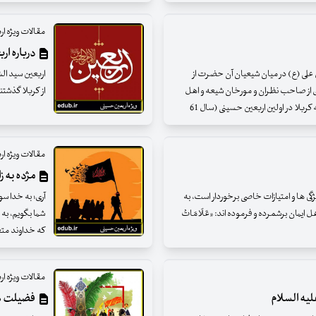
مقالات ویژه ا
درباره ار
لی (ع) در میان شیعیان آن حضرت از
اربعین سید ال
اری از صاحب نظران و مورخان شیعه و اهل
از کربلا گذشتن
ربلا در اولین اربعین حسینی (سال 61
مقالات ویژه ا
مژده به ز
یژگی ها و امتیازات خاصی برخوردار است، به
آری؛ به خدا س
یمان برشمرده و فرموده اند: «عَلَامَاتُ
شما بگویم، به 
که خداوند متع
مقالات ویژه ا
لیه السلام
فضیلت های