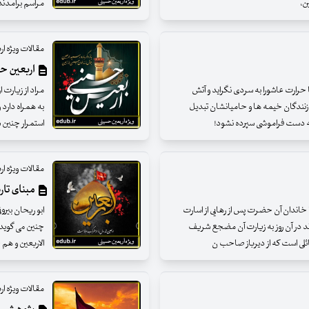
ن،
مراسم برآمدند،
مقالات ویژه ا
اربعین ح
ا حرارت عاشورا به سردی نگراید و آتش
مراد از زیارت 
 زنندگان خیمه ها و حامیانشان تبدیل
به همراه دارد 
به دست فراموشی سپرده نشود!
استمرار چنین سن
مقالات ویژه ا
مبنای تاری
ا خاندان آن حضرت پس از رهایی از اسارت
 اند در آن روز به زیارت آن مضجع شریف
چنین می گوید:
ائلی است که از دیرباز صاحب ن
الاربعین و هم حر
مقالات ویژه ا