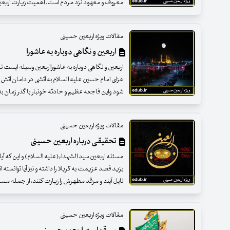
معروف و معهود نزد مردم است. اهمیت زیارت اربعی
مقالات ویژه اربعین حسینی
اربعین و نگاهی دوباره به عاشورا
اربعین و نگاهی دوباره به عاشورااربعین وسیله ایست ت
عزای امام حسین علیه السلام به آتشی در دامان آتش
شود واین فاجعه عظیم و حادثه خونبار با گذر زمان 
مقالات ویژه اربعین حسینی
تحقیقی درباره اربعین حسینی
مسئله اربعین سید الشهداء(علیه السلام) و این که آی
یزید قصد عزیمت به کربلا را داشته و نیز آیا توانسته
نایل آیند و مرقد مطهرش را زیارت کنند، از جمله مس
مقالات ویژه اربعین حسینی