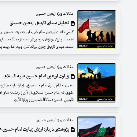
مقالات ویژه اربعین حسینی
تحلیل مبنای تاریخی اربعین حسینی
گرامی داشت اربعین سالار شهیدان حضرت حسین بن ع
اهمیت و ارزش ویژه ای برخوردار است. از دیدگاه بسی
سنت، مبنای تاریخی چنین بزرگداشتی، ورود اهل بیت به ک
مقالات ویژه اربعین حسینی
زیارت اربعین امام حسین علیه السلام
بـین تمام ایام زیارتی امام حسین(ع)، زیارت اربعین از و
طوری که امام حسن عسکری(ع) آن را از نشانه های اهل ا
الْمُؤْمِنِ خَمْسٌ صَلَاةُ الْخَمْسِینَ وَ زِیارَةُ الْأَرْبَ
مقالات ویژه اربعین حسینی
پژوهشی درباره ارزش زیارت امام حسین ع