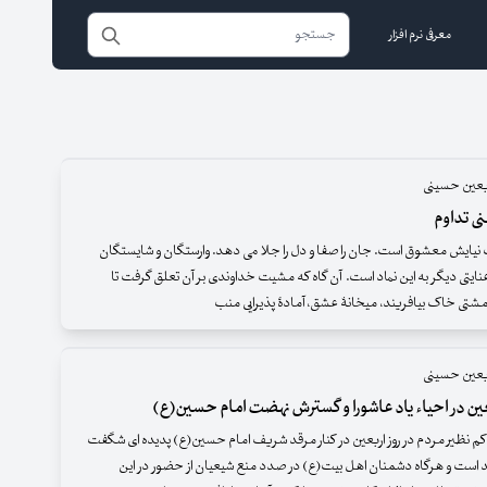
معرفی نرم افزار
ربعین حسینی
نی تداوم
نیایش معشوق است. جان را صفا و دل را جلا می دهد. وارستگان و شایستگان
، عنایتی دیگر به این نماد است. آن گاه که مشیت خداوندی بر آن تعلق گرفت تا
ز مشتی خاک بیافریند، میخانۀ عشق، آمادۀ پذیرایی منب
ربعین حسینی
ن در احیاء یاد عاشورا و گسترش نهضت امام حسین(ع)
 کم نظیر مردم در روز اربعین در کنار مرقد شریف امام حسین(ع) پدیده ای شگفت
 است و هرگاه دشمنان اهل بیت(ع) در صدد منع شیعیان از حضور در این