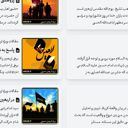
پژوهشی د
ه مذهب تشیع ، یوم الله مقدس اربعین است
حضور اهل بیت(
یاران خدا در روز عاشورا بود و مراسم
آن حضرت در کر
سر مطهر اباعبداللّه الحسی
کرده اند. در م
مقالات ویژه ا
پاسخ به ش
 السلام مورد بررسی و توجه قرار گرفته،
برخی اربعین را 
عین شهادت امام حسین علیه السلام می
برخی از احادیث 
ه جابر بن عبداللّه انصاری به ز
اختلافات چگو
مقالات ویژه ا
در اربعی
 در بیان واقعة کربلا، تبیین و تحلیل
سید امام رضی 
شدن مرز بین دروغ و واقعیت است که بحث
الاحزان آورده 
بررسی دقیق این مسئله، مستلز
شام حرکت کرده