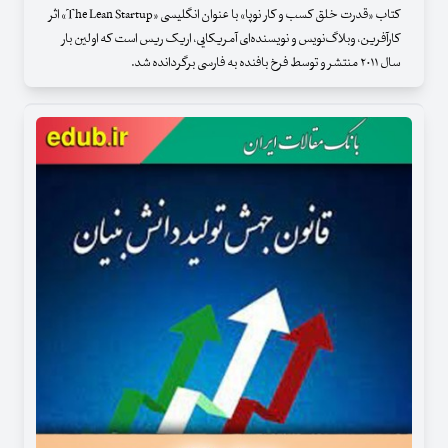
کتاب «قدرت خلق کسب‌ و کار نوپا» با عنوان انگلیسی «The Lean Startup» اثر
کارآفرین، وبلاگ‌نویس و نویسنده‌ای آمریکایی، اریک ریس است که اولین بار
سال ۲۰۱۱ منتشر و توسط فرخ بافنده به فارسی برگردانده شد.