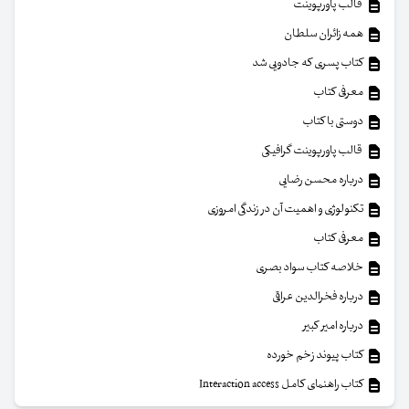
قالب پاورپوینت
همه زائران سلطان
کتاب پسری که جادویی شد
معرفی کتاب
دوستی با کتاب
قالب پاورپوینت گرافیکی
درباره محسن رضایی
تکنولوژی و اهمیت آن در زندگی امروزی
معرفی کتاب
خلاصه کتاب سواد بصری
درباره فخرالدین عراقی
درباره امیر کبیر
کتاب پیوند زخم خورده
کتاب راهنمای کامل Interaction access