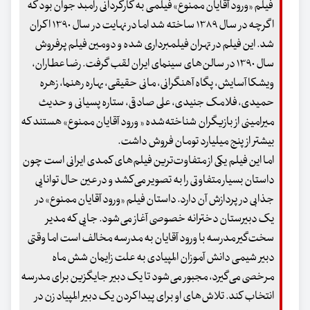
فیلم «ورود آقایان ممنوع» فیلمی به کارگردانی رامبد جوان بود که
اگرچه در سال ۱۳۸۹ ساخته شد اما در نهایت در سال ۱۳۹۰ اکران
شد. این فیلم در تهران فیلمبرداری شده و دومین فیلم پرفروش
سال ۱۳۹۰ در سالن‌های سینمای ایران لقب گرفت. رضا عطاران،
ویشکا آسایش، پگاه آهنگرانی، مانی حقیقی، بهاره رهنما، زهره
حمیدی، فلامک جنیدی، علی صادقی، ستاره پسیانی و حدیث
میرامینی از بازیگران شناخته‌شده « ورود آقایان ممنوع» هستند که
بیشتر از پنج میلیارد تومان فروش داشت.
اما این فیلم یکی از متفاوت‌ترین فیلم‌های کمدی ایرانی است چون
داستان بسیار متفاوتی را به تصویر می‌کشد و در عین حال توانایی
جذابی در پردازش آن دارد. داستان فیلم «ورود آقایان ممنوع» در
یک دبیرستان دخترانه خصوصی آغاز می‌شود. جایی که مدیر
سخت‌گیر مدرسه با ورود آقایان به مدرسه مخالف است اما وقتی
دبیر شیمی دانش آموزان المپیادی به علت زایمان شش ماه
مرخصی می‌گیرد، مجبور می‌شود تا یک دبیر جایگزین برای مدرسه
انتخاب کند. تلاش‌های او برای پیداکردن یک دبیر المپیاد زن در