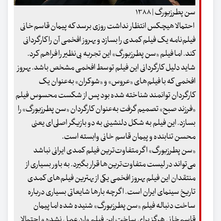
سن پطرزبورگ | ۱۳۸۸
احتمالا هیچکس انتظار نداشت روزی برسد که پیمان قاسم‌خانی
فیلم‌نامه یک فیلم کمدی را بسازد و بهروز افخمی آن را کارگردانی
کند. اما فیلم «سن پطرزبورگ» این تجربه بی‌نظیر را فراهم کرد.
شاید دلیل کارگردانی این فیلم توسط افخمی مشخص باشد. بهروز
افخمی‌ که با فیلم‌های «عروس» و «شوکران» به‌عنوان یک
کارگردان توانمند شناخته شده بود پس از شکست محسوس فیلم
«فرزند صبح» تصمیم گرفت به‌عنوان کارگردان «سن پطرزبورگ» را
بسازد. این فیلم به شکل دلنشینی به دو بازیگر اصلی‌ای یعنی
محسن تنابنده و پیمان قاسم خانی وابسته است.
«سن پطرزبورگ» اگر متفاوت‌ترین فیلم کمدی ایرانی نباشد
می‌تواند در لیست متفاوت‌ترین‌ها قرار بگیرد. به باور بسیاری از
منتقدان این فیلم بهروز افخمی یکی از بهترین فیلم‌های کمدی
تاریخ سینمای ایران است. اگرچه بارها شایعاتی بسیاری درباره
ساخت دنباله فیلم «سن پطرزبورگ» شنیده شده اما پیمان
قاسم‌خانی هرگز برای ساخت این فیلم وارد عمل نشده و احتمالا