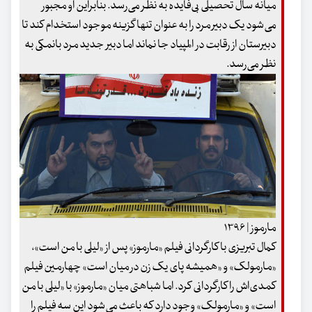
میانه سال تحصیلی بی‌فایده به نظر می‌رسد. بنابراین او مجبور
می‌شود یک دبیر مرد را به عنوان تنها گزینه موجود استخدام کند تا
دبیرستان از رقابت در المپیاد جا نماند اما دبیر جدید مرد بانمکی به
نظر می‌رسد.
مارموز | ۱۳۹۶
کمال تبریزی با کارگردانی فیلم «مارموز» پس از «لیلی با من است»،
«مارمولک» و «همیشه پای یک زن در میان است» چهارمین فیلم
کمدی‌اش را کارگردانی کرد. اما شباهتی میان «مارموز» با «لیلی با من
است» و «مارمولک» وجود دارد که باعث می‌شود این سه فیلم را