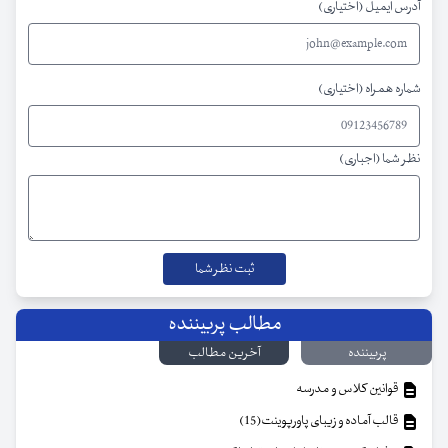
آدرس ایمیل (اختیاری)
شماره همراه (اختیاری)
نظر شما (اجباری)
مطالب پربیننده
پربیننده
آخرین مطالب
قوانین کلاس و مدرسه
قالب آماده و زیبای پاورپوینت(15)