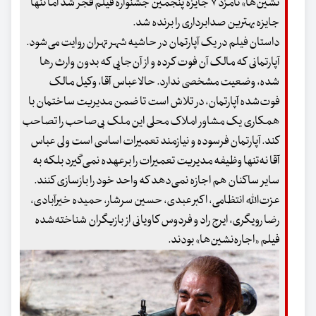
نشین‌ها» نامزد ۷ جایزه پنجمین جشنواره فیلم فجر شد اما تنها
جایزه بهترین صدابرداری را برنده شد.
داستان فیلم در یک آپارتمان در حاشیه شهر تهران روایت می‌شود.
آپارتمانی که مالک آن فوت کرده و از آن‌جایی که بدون وارث رها
شده، وضعیت مشخصی ندارد. حالا عباس آقا، وکیل مالک
فوت‌شده آپارتمان، در تلاش است تا ضمن مدیریت ساختمان با
همکاری یک مشاور املاک محلی این ملک بی‌صاحب را تصاحب
کند. آپارتمان فرسوده و نیازمند تعمیرات اساسی است ولی عباس
آقا نه‌تنها وظیفه مدیریت تعمیرات را برعهده نمی‌گیرد بلکه به
سایر ساکنان هم اجازه نمی‌دهد که واحد خود را بازسازی کنند.
عزت‌الله انتظامی، اکبر عبدی، حسین سرشار، حمیده خیرآبادی،
رضا رویگری، ایرج راد و فردوس کاویانی از بازیگران شناخته‌شده
فیلم «اجاره‌نشین‌ها» بودند.