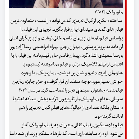
مارمولک | ۱۳۸۲
ساخته دیگری از کمال تبریزی که می‌تواند در لیست متفاوت‌ترین
فیلم‌های کمدی سینمای ایران قرار بگیرد. تبریزی این فیلم را
براساس فیلم‌نامه‌ای از پیمان قاسم خانی نوشت و از بازیگران اصلی
آن باید به پرویز پرستویی، مهران رجبی، بهرام ابراهیمی، رعنا آزادی‌ور
و رضا سعیدی اشاره کرد. پیمان قاسم‌خانی فیلم‌نامه این فیلم را با
اقتباس از فیلم کلاسیک «زائر» و فیلم «ما فرشته نیستیم» با
هنرنمایی رابرت دنیرو و شان پن نوشت. «مارمولک» با وجود
حواشی بسیار مورد توجه منتقدان قرار گرفت و حتی جایزه بهترین
فیلمنامه جشنواره سینمایی فجر را تصاحب کرد. در سال ۲۰۱۴
سریالی به نام «مارمولک» از تلویزیون ترکیه پخش شد که نه تنها
داستان بلکه تعدادی از دیالوگ‌های فیلم کمال تبریزی را هم
امانت گرفته بود.
فیلم با دستگیری رضا مثقالی معروف به رضا مارمولک آغاز
می‌شود. او دزد سابقه‌داری است که بارها دستگیر و زندانی شده اما