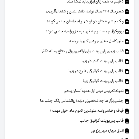
۵ فیلم که همه زنان ایرانی باید تماشا کنند
شعار سال ۱۴۰۱ «سال تولید، دانش‌بنیان و اشتغال‌آفرین»
رنگ چشم هایتان درباره شما و اجدادتان چه می گوید؟
پورنوگرافی چیست و چه اثری بر مغز و رابطه جنسی دارد؟
متن کامل دعای جوشن کبیر با ترجمه
قالب زیبای پاورپوینت برای ارائه پروپوزال و دفاع رساله دکترا
قالب پاورپوینت کادر دار زیبا
قالب پاورپوینت گرافیکی و طرح دار زیبا
قالب پاورپوینت گرافیکی زیبا
نمونه تدریس درس اول هدیه آسمان پنجم
چشم رنگی ها چه شخصیتی دارند؟ روانشناسی رنگ چشم ها
قیافه و ظاهر واسه متولدین کدوم ماه، خیلی مهمه؟
قالب پاورپوینت گرافیکی جالب
اندکی درباره درس‌پژوهی