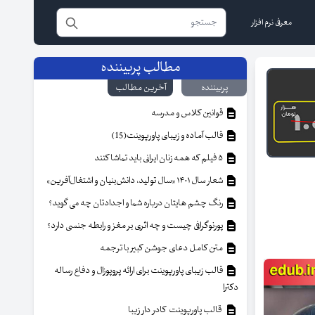
معرفی نرم افزار
مطالب پربیننده
پربیننده
آخرین مطالب
قوانین کلاس و مدرسه
قالب آماده و زیبای پاورپوینت(15)
۵ فیلم که همه زنان ایرانی باید تماشا کنند
شعار سال ۱۴۰۱ «سال تولید، دانش‌بنیان و اشتغال‌آفرین»
رنگ چشم هایتان درباره شما و اجدادتان چه می گوید؟
پورنوگرافی چیست و چه اثری بر مغز و رابطه جنسی دارد؟
متن کامل دعای جوشن کبیر با ترجمه
قالب زیبای پاورپوینت برای ارائه پروپوزال و دفاع رساله
دکترا
قالب پاورپوینت کادر دار زیبا