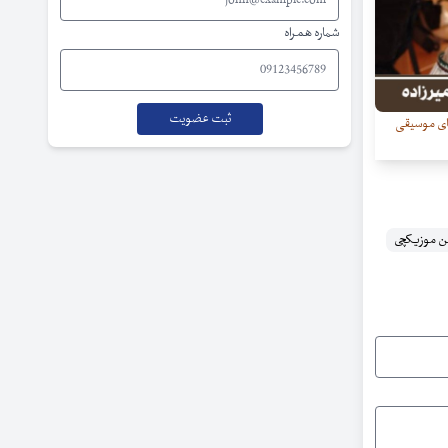
شماره همراه
عای موسیقی
ن موزیکچی