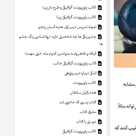
قالب پاورپوینت گرافیکی و طرح دار زیبا
قالب پاورپوینت گرافیکی زیبا
نمونه تدریس درس اول هدیه آسمان پنجم
چشم رنگی ها چه شخصیتی دارند؟ روانشناسی رنگ چشم
ها
قیافه و ظاهر واسه متولدین کدوم ماه، خیلی مهمه؟
قالب پاورپوینت گرافیکی جالب
اندکی درباره درس‌پژوهی
قالب پاورپوینت
 مشابه
همه زائران سلطان
کتاب پسری که جادویی شد
واند مثلاً
معرفی کتاب
دوستی با کتاب
غیب کنند که
قالب پاورپوینت گرافیکی