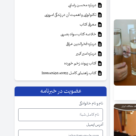
درباره محسن رضایی
تکنولوژی و اهمیت آن در زندگی امروزی
معرفی کتاب
خلاصه کتاب سواد بصری
درباره فخرالدین عراقی
درباره امیر کبیر
کتاب پیوند زخم خورده
کتاب راهنمای کامل Interaction access
عضویت در خبرنامه
نام و نام خانوادگی
آدرس ایمیل