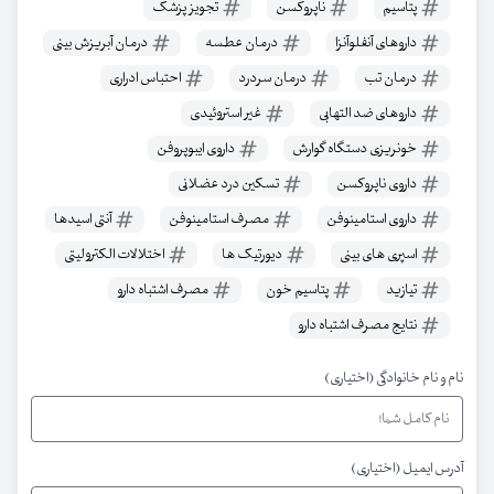
پتاسیم
ناپروکسن
تجویز پزشک
داروهای آنفلوآنزا
درمان عطسه
درمان آبریزش بینی
درمان تب
درمان سردرد
احتباس ادراری
داروهای ضد التهابی
غیر استروئیدی
خونریزی دستگاه گوارش
داروی ایبوپروفن
داروی ناپروکسن
تسکین درد عضلانی
داروی استامینوفن
مصرف استامینوفن
آنتی اسیدها
اسپری های بینی
دیورتیک ها
اختلالات الکترولیتی
تیازید
پتاسیم خون
مصرف اشتباه دارو
نتایج مصرف اشتباه دارو
نام و نام خانوادگی (اختیاری)
آدرس ایمیل (اختیاری)