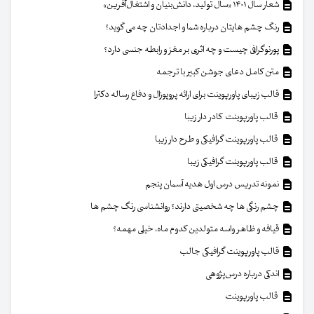
شعار سال ۱۴۰۱ «سال تولید، دانش‌بنیان و اشتغال‌آفرین»
رنگ چشم هایتان درباره شما و اجدادتان چه می گوید؟
پورنوگرافی چیست و چه اثری بر مغز و رابطه جنسی دارد؟
متن کامل دعای جوشن کبیر با ترجمه
قالب زیبای پاورپوینت برای ارائه پروپوزال و دفاع رساله دکترا
قالب پاورپوینت کادر دار زیبا
قالب پاورپوینت گرافیکی و طرح دار زیبا
قالب پاورپوینت گرافیکی زیبا
نمونه تدریس درس اول هدیه آسمان پنجم
چشم رنگی ها چه شخصیتی دارند؟ روانشناسی رنگ چشم ها
قیافه و ظاهر واسه متولدین کدوم ماه، خیلی مهمه؟
قالب پاورپوینت گرافیکی جالب
اندکی درباره درس‌پژوهی
قالب پاورپوینت