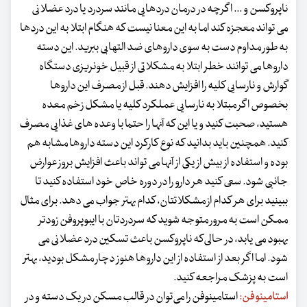
ناپروکسن و ... اگرچه در درمان دردهایی مانند سردرد یا درد عضلانی
می تواند معجزه کند اما به این معنا نیست که هنگام ابتلا به این دردها
به طور مداوم دست به سوی داروهای ضد التهابی ببرید. این دسته
داروها می توانند خطر ابتلا به مشکلاتی از قبیل خونریزی دستگاه
گوارش و نارسایی کلیه را افزایش دهند. قبل از مصرف این داروها
بخصوص اگر مبتلا به نارسایی عملکرد کلیه یا مشکل زخم معده
هستید، صحبت کنید و یا این که آنها را حتما با وعده های غذایی مصرف
کنید. همچنین باید بدانید که نوع کارکرد این دسته داروها مشابه هم
بوده و استفاده از بیش از یکی از آنها می ‌تواند باعث افزایش بروز عوارض
جانبی‌ شود. سعی کنید هر دارو را در دوره خاص خود استفاده کنید تا
ببینید برای هر کدام از مشکلاتتان، کدام بهتر جواب می‌ دهد. برای مثال
ممکن است به مرور متوجه شوید که سردردتان با ایبوپروفن زودتر
بهبود می یابد، در حالی‌که ناپروکسن باعث تسکین درد عضلانی می‌
شود. اما اگر بعد از استفاده از این داروها هنوز دچار مشکل بودید، بهتر
است به پزشک مراجعه کنید.
استامینوفن:
استامینوفن را می‌توان در قالب مسکن در یک دسته و در