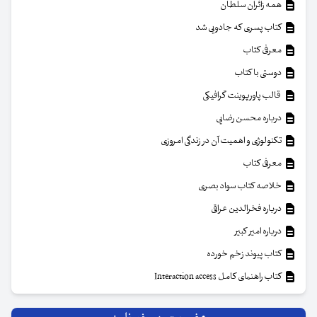
همه زائران سلطان
کتاب پسری که جادویی شد
معرفی کتاب
دوستی با کتاب
قالب پاورپوینت گرافیکی
درباره محسن رضایی
تکنولوژی و اهمیت آن در زندگی امروزی
معرفی کتاب
خلاصه کتاب سواد بصری
درباره فخرالدین عراقی
درباره امیر کبیر
کتاب پیوند زخم خورده
کتاب راهنمای کامل Interaction access