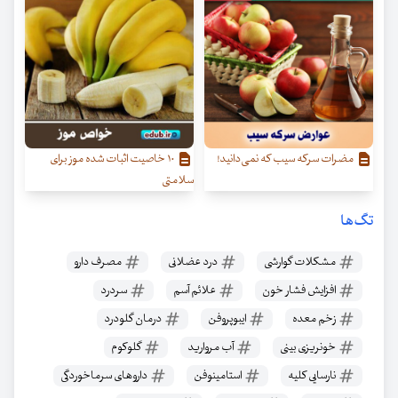
مضرات سرکه سیب که نمی‌دانید!
۱۰ خاصیت اثبات شده موز برای
سلامتی
تگ‌ها
مشکلات گوارشی
درد عضلانی
مصرف دارو
افزایش فشار خون
علائم آسم
سردرد
زخم معده
ایبوپروفن
درمان گلودرد
خونریزی بینی
آب مروارید
گلوکوم
نارسایی کلیه
استامینوفن
داروهای سرماخوردگی