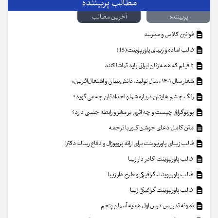
مطالب پربیننده
پربیننده
آخرین مطالب
قوانین کلاس و مدرسه
قالب آماده و زیبای پاورپوینت(15)
۵ فیلم که همه زنان ایرانی باید تماشا کنند
شعار سال ۱۴۰۱ «سال تولید، دانش‌بنیان و اشتغال‌آفرین»
رنگ چشم هایتان درباره شما و اجدادتان چه می گوید؟
پورنوگرافی چیست و چه اثری بر مغز و رابطه جنسی دارد؟
متن کامل دعای جوشن کبیر با ترجمه
قالب زیبای پاورپوینت برای ارائه پروپوزال و دفاع رساله دکترا
قالب پاورپوینت کادر دار زیبا
قالب پاورپوینت گرافیکی و طرح دار زیبا
قالب پاورپوینت گرافیکی زیبا
نمونه تدریس درس اول هدیه آسمان پنجم