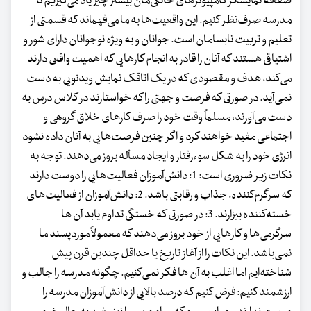
صفحه‌ نمایشگر کامپیوترهای خانگی‌مان بیشتر چیز یاد می‌گیریم تا
مدرسه صرف‌نظر کنیم. این واقعیت‌ها به ما می‌فهماند که قسمتی از
تعلیم و تربیت نابسامان است. جوانان و به ویژه نوجوانان دارای شور و
اشتیاقی هستند که آنان را قادر به انجام کارهایی که اهمیت واقعی دارند
می‌کند، هدف و مقصودی که در یک اتاقک نمایش ویدئویی به دست
نمی‌آید. در صورتی که فرصت و جهتی را که خواستارند در کلاس درس به
دست می‌آورند، مسلماً وقت خود را صرف کارهای خلاق گروهی و
اجتماعی مفید خواهند کرد و اگر چنین فرصت‌هایی به آنان داده نشود
انرژی خود را به شکل سوء‌رفتار و ایجاد مسأله بروز می‌دهند. توجه به
نکات زیر ضروری است: 1: دانش‌آموزان فعالیت‌هایی را دوست دارند
که سرگرم‌کننده، جذاب و رقابتی باشد. 2: دانش‌آموزان از فعالیت‌های
خسته‌کننده بیزارند. 3: در صورتی که خستگی تداوم یابد آن ها
سرگرمی‌ها و کارهایی از خود بروز می‌دهند که معمولاً موردپسند ما
نمی‌باشد. این نکات را از‌ آغاز تاریخ یا حداقل چندین قرن پیش
شناخته‌ایم اما اغلب به آن ها فکر نمی‌کنیم.‌ چگونه مدرسه را جالب و
ارزشمند کنیم: فرض کنیم که درصد بالایی از دانش‌آموزان مدرسه را