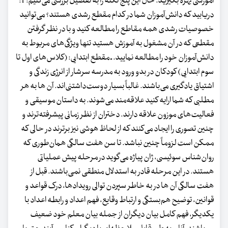
آموزشی بهره بگیرید. ‌حال این پنج نکته را به تفصیل بررسی می‌کنیم: ‌1:
دریابید که دانش‌آموزان شما در کدام مقطع رشدی هستند؟ می‌توانید
خصوصیات رشدی همه‌ مقاطع را مطالعه کنید و با در نظر گرفتن
مقطعی که در آن مشغول به آموزش هستید تنها ویژگی‌های مربوط به
دانش‌آموزان خود را مطالعه نمایید. ـ مقطع ابتدایی: (کلاس‌های اول تا
سوم ابتدایی) کودکان در بدو ورود به مدرسه سرشار از انرژی زندگی و
اشتیاق یادگیری می‌باشند. غالباً بسیار دوست‌داشتنی‌اند. آن ها به هر
مطلبی که شما ارایه کنید علاقه‌مند می‌شوند. به داستان موسیقی و
فعالیت‌های موزون علاقه دارند. دختران از نظر زمانی پیشرفته‌ترند و
چنین تصوری را ایجاد می‌کنند که از لحاظ هوشی نیز برترند در حالی که
ممکن است لزوماً چنین نباشد. تا سن هفت سالگی همان‌طوری که
روان‌شناس سوئیسی، ژان پیاژه می‌گوید در مرحله‌ پیش عملیاتی
هستند. در این مرحله قادر به استدلال منطقی نمی‌باشند. قبل از
هفت سالگی آن ها در به خاطر سپردن توالی رویدادها، درک قواعد و
قوانین، توضیح هم‌بستگی و ارتباط وقایع، فهم اعداد و رابطه‌ اعداد با
یکدیگر، فهم کامل بیان دیگران از جمله بیان معلم خود ضعیف