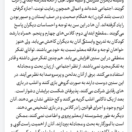
وسیله دیگران سرزنش و تنبیه شود.‌ قبل از آنکه مدرسه ابتدایی را ترک
گویند، اجتماعی شده‌اند و اعمالی همچون رعایت نوبت، اجازه گرفتن
(دست بلند کردن) به هنگام صحبت و در صف ایستادن و صبور بودن
را یاد گرفته‌اند. آن ها در این سن به توجه و احساسات دیگران پاسخ
می‌گویند.‌ ـ مقطع ابتدایی دوم: کلاس‌های چهارم و پنجم. همراه با رشد
کودکان به تدریج وابستگی آنان به دیگران کاهش می‌یابد. ولی هنوز
خواهان توجه و علاقه معلم نسبت به خود می‌باشند. توانایی تفکر
منطقی در این سنین افزایش می‌یابد. هم‌چنین تفکر عینی داشته و قادر
به تفکر مجرد نمی‌باشند. از نظر اجتماعی، از زبان بحث و مجادله
استفاده می‌کنند. برخی از آنان بدلحن و پرسروصدا به نظر می‌آیند. در
این سنین دوست دارند به صورت گروهی بازی کنند و اغلب در بازی
های رقابتی شرکت می‌کنند، پذیرفتن شکست برایشان دشوار است.
بعد از یک ناکامی اغلب گریه می‌کنند و کج‌خلقی نشان می‌دهند. آنان
لزوم وجود و اجرای قوانین را در کلاس و در بازی تشخیص می‌دهند.
دیگر به طور چشم‌بسته از معلم پیروی و اطاعت نمی‌کنند، ممکن
است با آموزگار به بحث و مجادله بپردازند. آنان از اهمیت راست‌گویی و