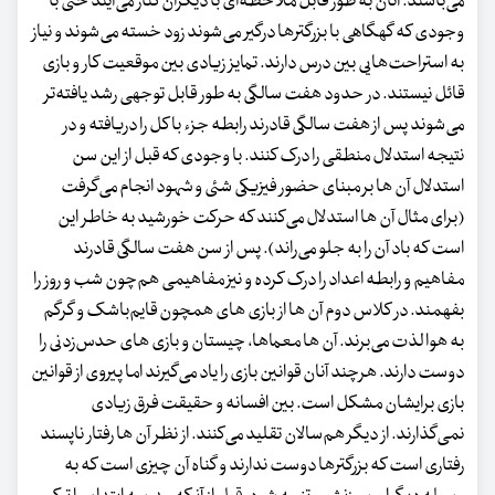
می‌باشند. آنان به طور قابل ملاحظه‌ای با دیگران کنار می‌آیند حتی با
وجودی که گهگاهی با بزرگترها درگیر می‌شوند زود خسته می‌شوند و نیاز
به استراحت‌هایی بین درس دارند. تمایز زیادی بین موقعیت کار و بازی
قائل نیستند. در حدود هفت سالگی به طور قابل توجهی رشد یافته‌تر
می‌شوند پس از هفت سالگی قادرند رابطه‌ جزء با کل را دریافته و در
نتیجه استدلال منطقی را درک کنند. با وجودی که قبل از این سن
استدلال آن ها بر مبنای حضور فیزیکی شئی و شهود انجام می‌گرفت
(برای مثال آن ها استدلال می‌کنند که حرکت خورشید به خاطر این
است که باد آن را به جلو می‌راند). پس از سن هفت سالگی قادرند
مفاهیم و رابطه‌ اعداد را درک کرده و نیز مفاهیمی هم‌چون شب و روز را
بفهمند. در کلاس دوم آن ها از بازی های همچون قایم‌باشک و گرگم
به هوا لذت می‌برند. آن ها معماها، چیستان و بازی های حدس‌زدنی را
دوست دارند. هرچند آنان قوانین بازی را یاد می‌گیرند اما پیروی از قوانین
بازی برایشان مشکل است. بین افسانه و حقیقت فرق زیادی
نمی‌گذارند. از دیگر هم‌سالان تقلید می‌کنند. از نظر آن ها رفتار ناپسند
رفتاری است که بزرگترها دوست ندارند و گناه آن چیزی است که به