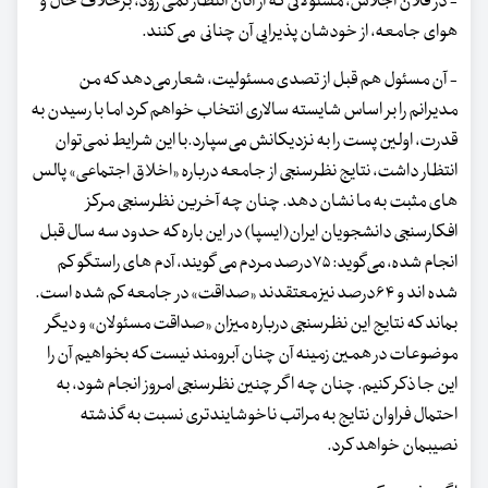
- در فلان اجلاس، مسئولانی که از آنان انتظار نمی رود، برخلاف حال و
هوای جامعه، از خودشان پذیرایی آن چنانی می کنند.
- آن مسئول هم قبل از تصدی مسئولیت، شعار می‌دهد که من
مدیرانم را بر اساس شایسته سالاری انتخاب خواهم کرد اما با رسیدن به
قدرت، اولین پست را به نزدیکانش می‌سپارد.با این شرایط نمی‌توان
انتظار داشت، نتایج نظرسنجی از جامعه درباره «اخلاق اجتماعی» پالس
های مثبت به ما نشان دهد. چنان چه آخرین نظرسنجی مرکز
افکارسنجی دانشجویان ایران(ایسپا) در این باره که حدود سه سال قبل
انجام شده، می‌گوید: ۷۵درصد مردم می گویند، آدم های راستگو کم
شده اند و ۶۴درصد نیز معتقدند «صداقت» در جامعه کم شده است.
بماند که نتایج این نظرسنجی درباره میزان «صداقت مسئولان» و دیگر
موضوعات در همین زمینه آن چنان آبرومند نیست که بخواهیم آن را
این جا ذکر کنیم. چنان چه اگر چنین نظرسنجی امروز انجام شود، به
احتمال فراوان نتایج به مراتب ناخوشایندتری نسبت به گذشته
نصیبمان خواهد کرد.