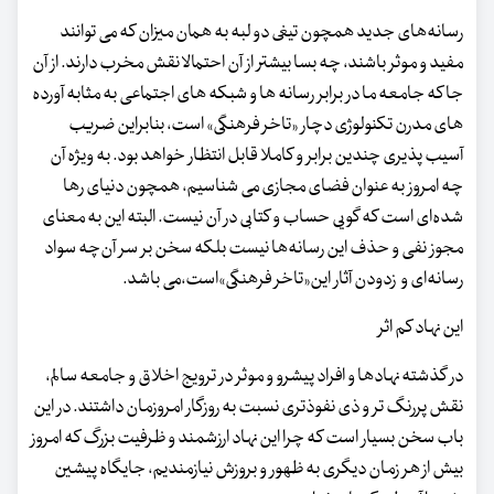
رسانه‌های جدید همچون تیغی دو لبه به همان میزان که می توانند
مفید و موثر باشند، چه بسا بیشتر از آن احتمالا نقش مخرب دارند. از آن
جا که جامعه ما در برابر رسانه ها و شبکه های اجتماعی به مثابه آورده
های مدرن تکنولوژی دچار «تاخر فرهنگی» است، بنابراین ضریب
آسیب پذیری چندین برابر و کاملا قابل انتظار خواهد بود. به ویژه آن
چه امروز به عنوان فضای مجازی می شناسیم، همچون دنیای رها
شده‌ای است که گویی حساب و کتابی در آن نیست. البته این به معنای
مجوز نفی و حذف این رسانه‌ها نیست بلکه سخن بر سر آن‌چه سواد
رسانه‌ای و زدودن آثار این«تاخر فرهنگی»است،می باشد.
این نهاد کم اثر
در گذشته نهادها و افراد پیشرو و موثر در ترویج اخلاق و جامعه سالم،
نقش پررنگ تر و ذی نفوذتری نسبت به روزگار امروزمان داشتند. در این
باب سخن بسیار است که چرا این نهاد ارزشمند و ظرفیت بزرگ که امروز
بیش از هر زمان دیگری به ظهور و بروزش نیازمندیم، جایگاه پیشین