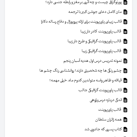
پورنوگرافی چیست و چه اثری بر مغز و رابطه جنسی دارد؟
متن کامل دعای جوشن کبیر با ترجمه
قالب زیبای پاورپوینت برای ارائه پروپوزال و دفاع رساله دکترا
قالب پاورپوینت کادر دار زیبا
قالب پاورپوینت گرافیکی و طرح دار زیبا
قالب پاورپوینت گرافیکی زیبا
نمونه تدریس درس اول هدیه آسمان پنجم
چشم رنگی ها چه شخصیتی دارند؟ روانشناسی رنگ چشم ها
قیافه و ظاهر واسه متولدین کدوم ماه، خیلی مهمه؟
قالب پاورپوینت گرافیکی جالب
اندکی درباره درس‌پژوهی
قالب پاورپوینت
همه زائران سلطان
کتاب پسری که جادویی شد