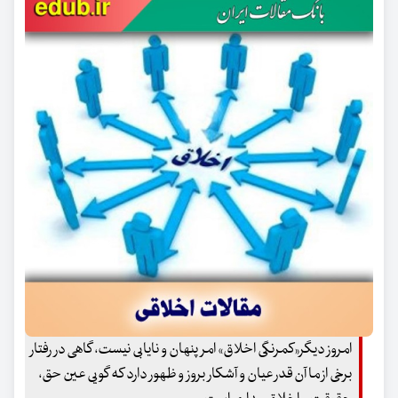
امروز دیگر«کمرنگی اخلاق» امر پنهان و نایابی نیست، گاهی در رفتار
برخی از ما آن قدر عیان و آشکار بروز و ظهور دارد که گویی عین حق،