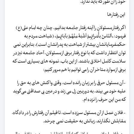
خود را آن طور که باید ندارد.
این رفتارها
اگر رفتار مسئولان را آینه رفتار جامعه بدانیم، چنان چه امام علی(ع)
فرمود: «اَلنّاسُ بأُمَرائِهِمْ اَشْبَهُ مِنْهُمْ بآبائِهِمْ» (شباهت مردم به
حکمفرمایانشان بیشتر از شباهت به پدرانشان است)، بنابراین نمی
توان انتظار داشت که با نوع رفتار برخی از مسئولان، آحاد جامعه نیز در
سلامت کامل اخلاق باشند. از این باب، نمونه های بسیاری است که
برخی از موارد متاخر آن را می توانیم با هم مرور کنیم:
-آن مسئول حرفی را بر زبان رانده است، وقتی واکنش های به حق را
علیه خود می بیند، به دوربین زل می زند و در عین بی صداقتی می‌گوید
که من این حرف را نزده ام.
- فلان عمل از آن مسئول سرزده است، تا فیلم آن رفتارش را در دادگاه،
مقابلش نگذارند، زبانش به حقیقت نمی چرخد.