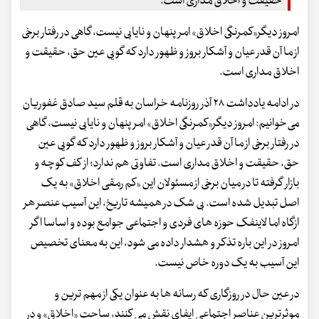
حقیقت و اخلاق مداری است.
امروز دیگر«کمرنگی اخلاق» امر پنهان و نایابی نیست، گاهی در رفتار برخی
از ما آن قدر عیان و آشکار بروز و ظهور دارد که گویی عین حق، حقیقت و
اخلاق مداری است.
در ادامه یادداشت ۲۸ آذر روزنامه خراسان به قلم سید صادق غفوریان
می‌خوانیم: امروز دیگر«کمرنگی اخلاق» امر پنهان و نایابی نیست، گاهی
در رفتار برخی از ما آن قدر عیان و آشکار بروز و ظهور دارد که گویی عین
حق، حقیقت و اخلاق مداری است. تفاوتی هم ندارد؛ از کف کوچه و
بازار گرفته تا در میان برخی از مسئولان این «کم رمقی اخلاق» به یک
اصل تبدیل شده است. بی شک در همیشه تاریخ، این آسیب عنصر هر
ازگاه اما لاینفک حوزه های فردی و اجتماعی جوامع بوده و اساسا اگر
امروز در این باره تذکر و هشدار داده می شود، این به معنای تخصیص
این آسیب به یک دوره خاص نیست.
در عین حال در روزگاری که رسانه ها به عنوان یکی از مهم ترین و
موثرترین عناصر اجتماعی ایفای نقش می کنند، ساحت «اخلاق» و در