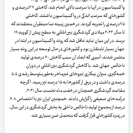
واکسیناسیون در آنها با سرعت بالایی انجام شد، کاهشی ۳۷درصدی و
کشورهایی که سرعت اندکی در واکسیناسیون داشتند، کاهشی
۷۵‌درصدی را تجربه کردند. در همین زمینه صاحبنظران معتقدند که
تا سال ۲۰۲۳ میلادی گردشگری بین‌المللی به سطح پیش از کووید ۱۹
برسد. در این میان نباید غافل شد که روند واکسیناسیون در ابتدا در
جهان بسیار نامتقارن بود و کشورهای درحال توسعه در این روند بسیار
متضرر شدند، آسیبی که ابعاد آن سبب کاهش ۶۰ درصدی تولید
ناخالص جهانی شد. با کاهش گردشگری بین‌المللی در دوران
همه‌گیری، میزان بیکاری نیروهای غیرماهر به‌طور متوسط رشدی ۵.۵
درصدی داشت و در برخی از کشورها به ۱۵ درصد نیز رسید. اگرچه
مقاصد گردشگری همچنان در هفت ماه نخست سال ۲۰۲۱،
درآمدهای ضعیفی را گزارش دادند. همچنین ایران نیز با اختصاص ۶.۸
درصد از مجموع تولید ناخالص داخلی به بخش گردشگری در این سال،
در زمره کشورهایی قرار گرفت که متحمل ضرر بسیاری شد.