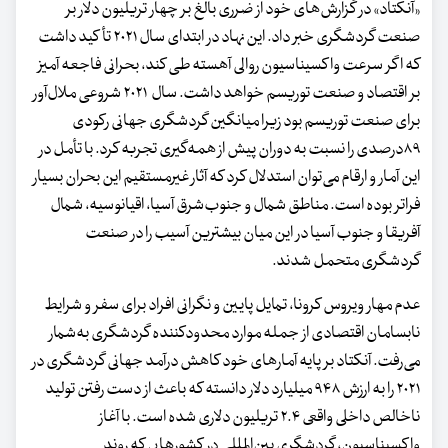
«آنکتاد» در گزارش‌های خود از ضرری بالغ بر چهار تریلیون دلار بر
صنعت گردشگری خبر داد. این نهاد در ابتدای سال ۲۰۲۱ تأکید داشت
که اگر سرعت واکسیناسیون روالی آهسته طی کند، بحرانی فاجعه آمیز
بر اقتصاد و صنعت توریسم خواهد داشت. سال ۲۰۲۱ شروعی ملال‌آور
برای صنعت توریسم بود زیرا میانگین گردشگری جهانی رکودی
۸۹درصدی را نسبت به دوران پیش از همه‌گیری تجربه کرد. با تأمل در
این آمار و ارقام می‌توان استدلال کرد که آثار غیرمستقیم این بحران بسیار
فراتر بوده است. مناطق شمال و جنوب‌شرق آسیا، اقیانوسیه، شمال
آفریقا و جنوب آسیا در این میان بیشترین آسیب را در صنعت
گردشگری متحمل شدند.
عدم مهار ویروس کرونا، تمایل پایین و نگرانی افراد برای سفر و شرایط
نابسامان اقتصادی از جمله موارد محدودکننده گردشگری به‌شمار
می‌رفت. آنکتاد بر پایه آمارهای خود کاهش درآمد جهانی گردشگری در
۲۰۲۱ را به ارزش ۹۴۸ میلیارد دلار دانسته که باعث از دست رفتن تولید
ناخالص داخلی واقعی ۲.۴ تریلیون دلاری شده است. با آغاز
واکسیناسیون، گردشگری بین‌المللی در کشورهایی که روند