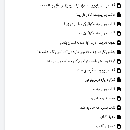
قالب زیبای پاورپوینت برای ارائه پروپوزال و دفاع رساله دکترا
قالب پاورپوینت کادر دار زیبا
قالب پاورپوینت گرافیکی و طرح دار زیبا
قالب پاورپوینت گرافیکی زیبا
نمونه تدریس درس اول هدیه آسمان پنجم
چشم رنگی ها چه شخصیتی دارند؟ روانشناسی رنگ چشم ها
قیافه و ظاهر واسه متولدین کدوم ماه، خیلی مهمه؟
قالب پاورپوینت گرافیکی جالب
اندکی درباره درس‌پژوهی
قالب پاورپوینت
همه زائران سلطان
کتاب پسری که جادویی شد
معرفی کتاب
دوستی با کتاب