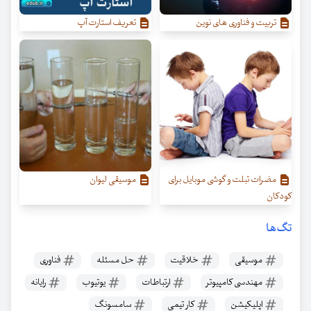
تربیت و فناوری های نوین
تعریف استارت آپ
مضرات تبلت و گوشی موبایل برای
موسیقی لیوان
کودکان
تگ‌ها
موسیقی
خلاقیت
حل مسئله
فناوری
مهندسی کامپیوتر
ارتباطات
یوتیوب
رایانه
اپلیکیشن
کار تیمی
سامسونگ