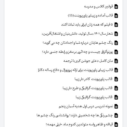
قوانین کلاس و مدرسه
قالب آماده و زیبای پاورپوینت(15)
۵ فیلم که همه زنان ایرانی باید تماشا کنند
شعار سال ۱۴۰۱ «سال تولید، دانش‌بنیان و اشتغال‌آفرین»
رنگ چشم هایتان درباره شما و اجدادتان چه می گوید؟
پورنوگرافی چیست و چه اثری بر مغز و رابطه جنسی دارد؟
متن کامل دعای جوشن کبیر با ترجمه
قالب زیبای پاورپوینت برای ارائه پروپوزال و دفاع رساله دکترا
قالب پاورپوینت کادر دار زیبا
قالب پاورپوینت گرافیکی و طرح دار زیبا
قالب پاورپوینت گرافیکی زیبا
نمونه تدریس درس اول هدیه آسمان پنجم
چشم رنگی ها چه شخصیتی دارند؟ روانشناسی رنگ چشم ها
قیافه و ظاهر واسه متولدین کدوم ماه، خیلی مهمه؟