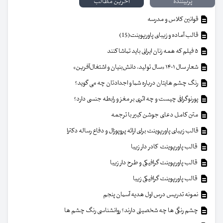
پربیننده
آخرین مطالب
قوانین کلاس و مدرسه
قالب آماده و زیبای پاورپوینت(15)
۵ فیلم که همه زنان ایرانی باید تماشا کنند
شعار سال ۱۴۰۱ «سال تولید، دانش‌بنیان و اشتغال‌آفرین»
رنگ چشم هایتان درباره شما و اجدادتان چه می گوید؟
پورنوگرافی چیست و چه اثری بر مغز و رابطه جنسی دارد؟
متن کامل دعای جوشن کبیر با ترجمه
قالب زیبای پاورپوینت برای ارائه پروپوزال و دفاع رساله دکترا
قالب پاورپوینت کادر دار زیبا
قالب پاورپوینت گرافیکی و طرح دار زیبا
قالب پاورپوینت گرافیکی زیبا
نمونه تدریس درس اول هدیه آسمان پنجم
چشم رنگی ها چه شخصیتی دارند؟ روانشناسی رنگ چشم ها