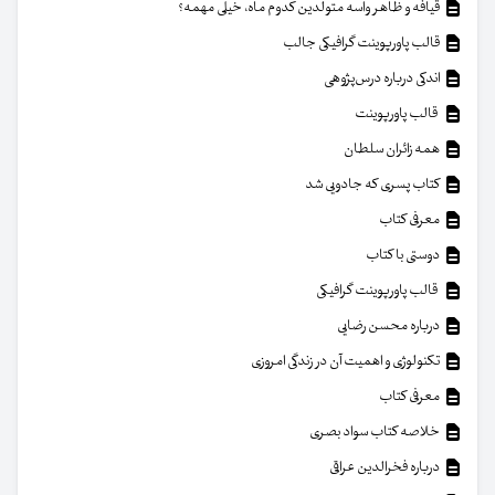
قیافه و ظاهر واسه متولدین کدوم ماه، خیلی مهمه؟
قالب پاورپوینت گرافیکی جالب
اندکی درباره درس‌پژوهی
قالب پاورپوینت
همه زائران سلطان
کتاب پسری که جادویی شد
معرفی کتاب
دوستی با کتاب
قالب پاورپوینت گرافیکی
درباره محسن رضایی
تکنولوژی و اهمیت آن در زندگی امروزی
معرفی کتاب
خلاصه کتاب سواد بصری
درباره فخرالدین عراقی