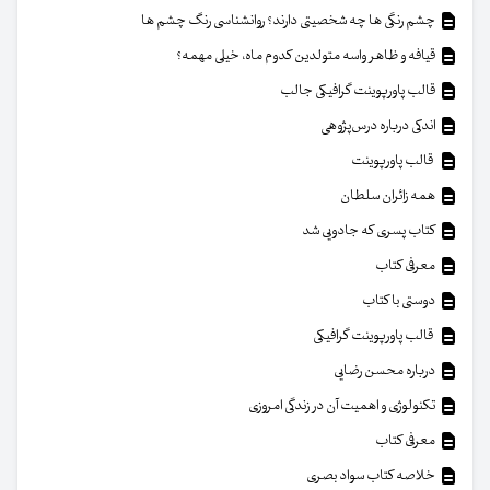
چشم رنگی ها چه شخصیتی دارند؟ روانشناسی رنگ چشم ها
قیافه و ظاهر واسه متولدین کدوم ماه، خیلی مهمه؟
قالب پاورپوینت گرافیکی جالب
اندکی درباره درس‌پژوهی
قالب پاورپوینت
همه زائران سلطان
کتاب پسری که جادویی شد
معرفی کتاب
دوستی با کتاب
قالب پاورپوینت گرافیکی
درباره محسن رضایی
تکنولوژی و اهمیت آن در زندگی امروزی
معرفی کتاب
خلاصه کتاب سواد بصری