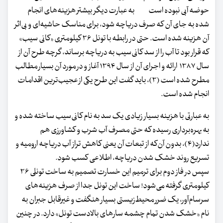
حوضه آبی نبوده است به عبارت دیگر بیشتر هزینه‌های انجام
شده به جای آن که صرف دریاچه شود، برای مناسک حاشیه‌ای و بی‌اثر
آن هزینه شده است. حتی در رابطه با تونل ۳۶ کیلومتری «کانی سیب»
که قرار بود تا آب را از سد کانی‌سیب به دریاچه برساند، گرچه طرح آن از
سال ۱۳۸۷ ارائه و اجرای آن از سال ۱۳۹۴ آغاز و در مورد آن بسیار مطالب
مطرح شده است (۳)، باید گفت این طرح یکی از عجیب‌ترین اقدامات
انجام شده است.
به عبارتی با هزینه بسیار زیادی یک سد به نام کانی‌سیب ساخته شده و
به بهره‌برداری رسیده که حتی مصرف آب شرب و کشاورزی هم
ندارد(۴)، بدون آن‌که از تبعات آن یعنی کاهش تراز آب دریاچه ارومیه و
تسریع روند خشک شدن دریاچه، اطلاعی کسب شود.
سپس در فاز دوم برای ترمیم این خسارت تصمیم به ساخت تونلی ۳۶
کیلومتری گرفته می‌شود! ساخت این تونل جدا از صرف هزینه‌های
سرسام‌آور، یک ضرر محیط‌زیستی بسیار هنگفت و غیرقابل جبران به
نام «خشک شدن تمام چشمه سارهای بالادست تونل» دارد. در چنین