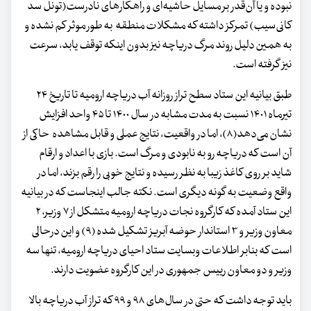
نبوده و یا آن‌قدر بر مسایل حاشیه‌ای و راهکارهای نادرست(تونل سد
کانی‌سیب) تمرکز داشته که مشکلات منطقه به طور موثر کم نشده و
به همین دلیل روند مرگ دریاچه نیز بدون اینکه توقف یابد، سرعت
نیز گرفته است.
طبق بیانیه این ستاد سطح تراز روزانه آب دریاچه ارومیه تا تاریخ ۲۴
تیرماه ۱۴۰۱ نسبت به مدت مشابه در سال ۱۴۰۰ تا ۴۵ واحد افزایش
نشان می‌دهد(۸)، اما در واقعیت، نتایج عملی و قابل مشاهده حاکی از
آن است که دریاچه رو به نابودی و مرگ است. بازی با اعداد و ارقام
شاید بر روی کاغذ زیبا به نظر رسیده و نتایج خوبی را رقم بزند، اما در
واقع وضعیت به گونه دیگری است. نکته جالب اینجاست که در بیانیه
این ستاد آمده که کارگروه نجات دریاچه ارومیه متشکل از ۷ وزیر، ۲
معاون وزیر و ۳ استاندار حوضه آبریز تشکیل شده (۹) و این درحالی
است که بنابر اطلاعات وبسایت ستاد احیای دریاچه ارومیه، تنها سه
وزیر و دو معاون رییس جمهوری در این کارگروه عضویت دارند.
باید توجه داشت که حتی در سال‌های ۹۸ و ۹۹ که تراز آب دریاچه بالا