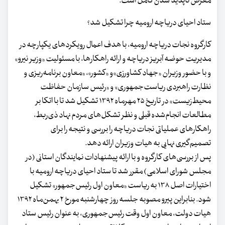
معرض ناپدید شدن کامل است.
ستاد احیای دریاچه ارومیه چرا تشکیل شد؟
کارگروه نجات دریاچه ارومیه، با هدف اعمال رویکردهای یکپارچه در
مدیریت حوضه آبریز دریاچه و ارائه راهکارها، با مسئولیت «وزیر نیرو»
و با حضور وزیران «جهاد کشاورزی»و «کشور»، «معاون برنامه‌ریزی و
نظارت راهبردی ریاست‌جمهوری» و «رئیس سازمان حفاظت
محیط‌زیست» در تاریخ ۲۵ مهرماه ۱۳۹۲ تشکیل شد تا با اتکا بر
مطالعات انجام‌شده قبلی و نظر تشکل‌های مردم نهاد ذی‌ربط،
راهکارهای عملیاتی نجات دریاچه را بررسی و نتیجه را برای
تصمیم‌گیری نهایی به هیات وزیران ارائه دهد.
پس از بررسی‌های کارگروه و با ارائه پیشنهادات نمایندگان استانی (در
مجلس شورای اسلامی) مقرر شد تا ستاد احیای دریاچه ارومیه با
اختیارات اصل ۱۳۸ به ریاست «معاون اول رئیس‌جمهور» تشکیل
شود. بنابراین پیرو مصوبه جلسه روز چهارشنبه مورخ ۲ بهمن‌ماه ۱۳۹۲
هیات دولت، معاون اول وقت رئیس‌جمهوری، به عنوان رئیس ستاد