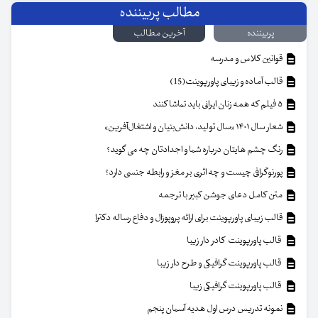
مطالب پربیننده
پربیننده
آخرین مطالب
قوانین کلاس و مدرسه
قالب آماده و زیبای پاورپوینت(15)
۵ فیلم که همه زنان ایرانی باید تماشا کنند
شعار سال ۱۴۰۱ «سال تولید، دانش‌بنیان و اشتغال‌آفرین»
رنگ چشم هایتان درباره شما و اجدادتان چه می گوید؟
پورنوگرافی چیست و چه اثری بر مغز و رابطه جنسی دارد؟
متن کامل دعای جوشن کبیر با ترجمه
قالب زیبای پاورپوینت برای ارائه پروپوزال و دفاع رساله دکترا
قالب پاورپوینت کادر دار زیبا
قالب پاورپوینت گرافیکی و طرح دار زیبا
قالب پاورپوینت گرافیکی زیبا
نمونه تدریس درس اول هدیه آسمان پنجم