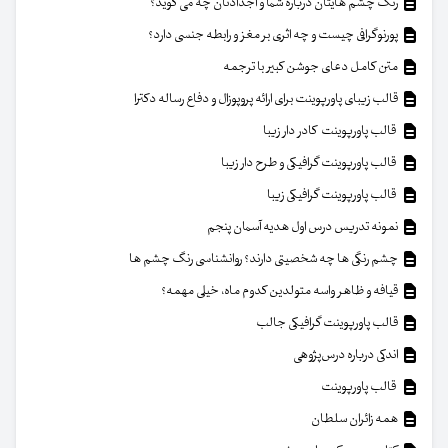
رنگ چشم هایتان درباره شما و اجدادتان چه می گوید؟
پورنوگرافی چیست و چه اثری بر مغز و رابطه جنسی دارد؟
متن کامل دعای جوشن کبیر با ترجمه
قالب زیبای پاورپوینت برای ارائه پروپوزال و دفاع رساله دکترا
قالب پاورپوینت کادر دار زیبا
قالب پاورپوینت گرافیکی و طرح دار زیبا
قالب پاورپوینت گرافیکی زیبا
نمونه تدریس درس اول هدیه آسمان پنجم
چشم رنگی ها چه شخصیتی دارند؟ روانشناسی رنگ چشم ها
قیافه و ظاهر واسه متولدین کدوم ماه، خیلی مهمه؟
قالب پاورپوینت گرافیکی جالب
اندکی درباره درس‌پژوهی
قالب پاورپوینت
همه زائران سلطان