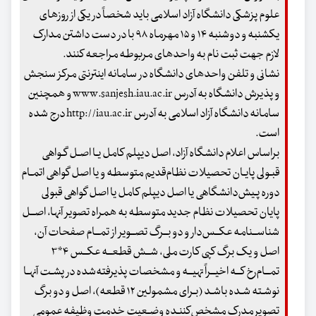
علوم پزشکی دانشگاه آزاد اسلامی باید شخصاً در یکی از روزهای
یکشنبه و دوشنبه ۱۴ و ۱۵ مهرماه ۹۸ با در دست داشتن مدارک
لازم جهت ثبت نام به واحدهای مربوطه مراجعه کنند.
نشانی و تلفن واحدهای دانشگاه در سامانه اینترنتی مرکز سنجش
و پذیرش دانشگاه به آدرس www.sanjesh.iau.ac.ir و همچنین
سامانه دانشگاه آزاد اسلامی به آدرس http://iau.ac.ir درج شده
است.
براساس اعلام دانشگاه آزاد، اصل دیپلم کامل یـا اصـل گـواهی
قبـولی پایـان تحصیلات نظام‌قدیم متوسطه و یا اصل گواهی اتمـام
دوره پـیش‌دانشگاهی یا اصل دیپلم کامل یا اصل گواهی قبولی
پایان تحصیلات نظام جدید متوسطه به همراه تصویر آنها، اصــل
شناســنامه عکــس‌دار و دو بــرگ تصــویر از تمــام صفحات آن،
اصل و یک برگ کپی کارت ملی، شــش قطعــه عکــس ۴*۳
تمــام‌رخ کــه اخیــراً تهیــه و مشخصات پذیرفته‌شده در پشـت آنهـا
نوشـته شـده باشـد (بـرای مشمولین ۱۲ قطعه)، اصل و دو برگ
تصویر مدرک مشخص‌کننـده وضـعیت خدمت وظیفه عمومی