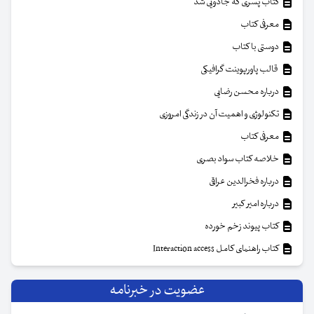
کتاب پسری که جادویی شد
معرفی کتاب
دوستی با کتاب
قالب پاورپوینت گرافیکی
درباره محسن رضایی
تکنولوژی و اهمیت آن در زندگی امروزی
معرفی کتاب
خلاصه کتاب سواد بصری
درباره فخرالدین عراقی
درباره امیر کبیر
کتاب پیوند زخم خورده
کتاب راهنمای کامل Interaction access
عضویت در خبرنامه