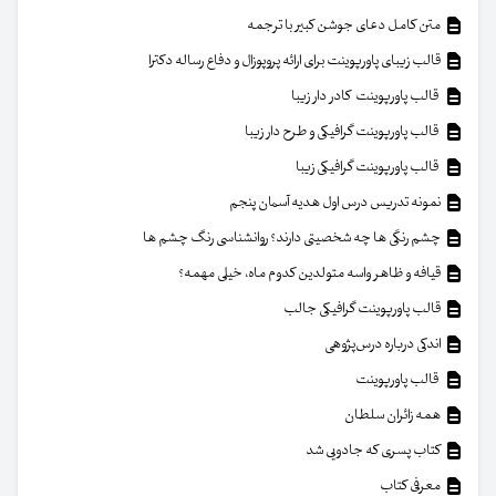
متن کامل دعای جوشن کبیر با ترجمه
قالب زیبای پاورپوینت برای ارائه پروپوزال و دفاع رساله دکترا
قالب پاورپوینت کادر دار زیبا
قالب پاورپوینت گرافیکی و طرح دار زیبا
قالب پاورپوینت گرافیکی زیبا
نمونه تدریس درس اول هدیه آسمان پنجم
چشم رنگی ها چه شخصیتی دارند؟ روانشناسی رنگ چشم ها
قیافه و ظاهر واسه متولدین کدوم ماه، خیلی مهمه؟
قالب پاورپوینت گرافیکی جالب
اندکی درباره درس‌پژوهی
قالب پاورپوینت
همه زائران سلطان
کتاب پسری که جادویی شد
معرفی کتاب