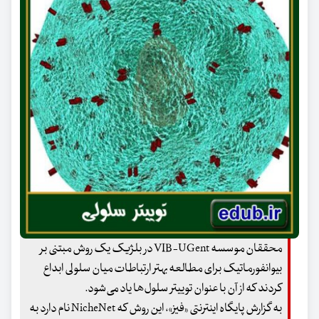
محققان موسسه VIB-UGent در بلژیک یک روش مبتنی بر
بیوانفورماتیک برای مطالعه بهتر ارتباطات میان سلولی ابداع
کردند که از آن با عنوان توییتر سلول‌ها یاد می‌شود.
به گزارش پایگاه اینترنتی «فیز»، این روش که NicheNet نام دارد به