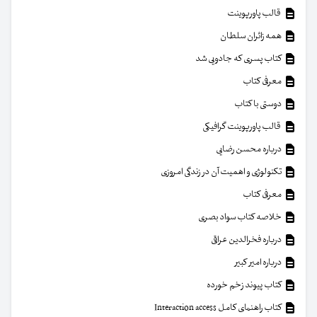
قالب پاورپوینت
همه زائران سلطان
کتاب پسری که جادویی شد
معرفی کتاب
دوستی با کتاب
قالب پاورپوینت گرافیکی
درباره محسن رضایی
تکنولوژی و اهمیت آن در زندگی امروزی
معرفی کتاب
خلاصه کتاب سواد بصری
درباره فخرالدین عراقی
درباره امیر کبیر
کتاب پیوند زخم خورده
کتاب راهنمای کامل Interaction access