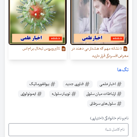
3 نشانه مهم که هشدار می دهند در
تاثیر ویروس تبخال بر ام اس
معرض افسردگی قرار دارید
تگ‌ها
اخبار علمی
فناوری جدید
بیوانفورماتیک
ارتباطات میان سلولی
توییتر سلول‌ه
ایمونولوژی
سلول‌های سرطانی
نام و نام خانوادگی (اختیاری)