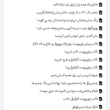
۵ فیلم که همه زنان ایرانی باید تماشا کنند
شعار سال ۱۴۰۱ «سال تولید، دانش‌بنیان و اشتغال‌آفرین»
رنگ چشم هایتان درباره شما و اجدادتان چه می گوید؟
پورنوگرافی چیست و چه اثری بر مغز و رابطه جنسی دارد؟
متن کامل دعای جوشن کبیر با ترجمه
قالب زیبای پاورپوینت برای ارائه پروپوزال و دفاع رساله دکترا
قالب پاورپوینت کادر دار زیبا
قالب پاورپوینت گرافیکی و طرح دار زیبا
قالب پاورپوینت گرافیکی زیبا
نمونه تدریس درس اول هدیه آسمان پنجم
چشم رنگی ها چه شخصیتی دارند؟ روانشناسی رنگ چشم ها
قیافه و ظاهر واسه متولدین کدوم ماه، خیلی مهمه؟
قالب پاورپوینت گرافیکی جالب
اندکی درباره درس‌پژوهی