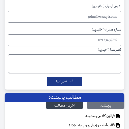
آدرس ایمیل (اختیاری)
شماره همراه (اختیاری)
نظر شما (اجباری)
مطالب پربیننده
پربیننده
آخرین مطالب
قوانین کلاس و مدرسه
قالب آماده و زیبای پاورپوینت(15)