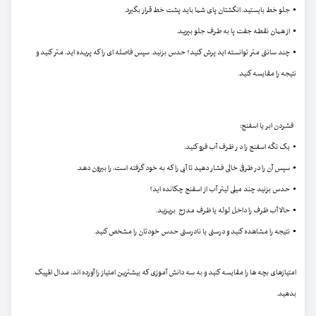
• جلو خط بایستید. انگشتان پای شما باید پشت خط قرار بگیرد.
• از همان نقطه جفت پا به طرف جلو بپرید.
• چند سانتی متر توانسته اید پرش کنید؟ حدس بزنید. سپس فاصله ای را که پریده اید، متر کنید و
نتیجه را مقایسه کنید.
فشردن ابر یا اسفنج:
• یک تکّه اسفنج را د ر ظرف آب فرو کنید.
• سپس آن را در ظرفی خالی فشار دهید تا آبی را که به خود گرفته است، را بیرون دهد.
• حدس بزنید چند میلی لیتر آب از اسفنج چکانده اید؟
• حالا آب ظرف را داخل لوله یا ظرف مدرّج بریزید.
• نتیجه را مشاهده کنید و درستی یا نادرستی حدس خودتان را مشخص کنید.
امتیازهای بچه ها را مقایسه کنید و به سه دانش آموزی که بیشترین امتیاز را آورده اند، مدال المپیک
بدهید.