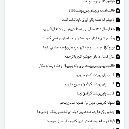
قوانین کلاس و مدرسه
قالب آماده و زیبای پاورپوینت(15)
۵ فیلم که همه زنان ایرانی باید تماشا کنند
شعار سال ۱۴۰۱ «سال تولید، دانش‌بنیان و اشتغال‌آفرین»
رنگ چشم هایتان درباره شما و اجدادتان چه می گوید؟
پورنوگرافی چیست و چه اثری بر مغز و رابطه جنسی دارد؟
متن کامل دعای جوشن کبیر با ترجمه
قالب زیبای پاورپوینت برای ارائه پروپوزال و دفاع رساله دکترا
قالب پاورپوینت کادر دار زیبا
قالب پاورپوینت گرافیکی و طرح دار زیبا
قالب پاورپوینت گرافیکی زیبا
نمونه تدریس درس اول هدیه آسمان پنجم
چشم رنگی ها چه شخصیتی دارند؟ روانشناسی رنگ چشم ها
قیافه و ظاهر واسه متولدین کدوم ماه، خیلی مهمه؟