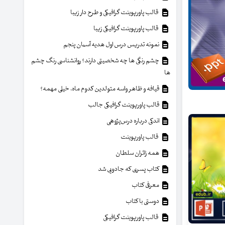
قالب پاورپوینت گرافیکی و طرح دار زیبا
قالب پاورپوینت گرافیکی زیبا
نمونه تدریس درس اول هدیه آسمان پنجم
چشم رنگی ها چه شخصیتی دارند؟ روانشناسی رنگ چشم
ها
قیافه و ظاهر واسه متولدین کدوم ماه، خیلی مهمه؟
قالب پاورپوینت گرافیکی جالب
اندکی درباره درس‌پژوهی
قالب پاورپوینت
همه زائران سلطان
کتاب پسری که جادویی شد
معرفی کتاب
دوستی با کتاب
قالب پاورپوینت گرافیکی