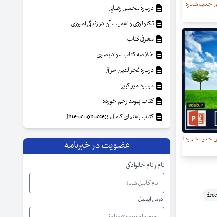
ی جدید شماره
درباره محسن رضایی
تکنولوژی و اهمیت آن در زندگی امروزی
معرفی کتاب
خلاصه کتاب سواد بصری
درباره فخرالدین عراقی
درباره امیر کبیر
کتاب پیوند زخم خورده
کتاب راهنمای کامل Interaction access
قالب آماده پاورپوینت (سری جدید شماره 2
عضویت در خبرنامه
نام و نام خانوادگی
آدرس ایمیل