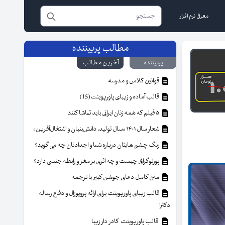
معرفی نرم افزار
مطالب پربیننده
پربیننده
آخرین مطالب
قوانین کلاس و مدرسه
قالب آماده و زیبای پاورپوینت(15)
۵ فیلم که همه زنان ایرانی باید تماشا کنند
شعار سال ۱۴۰۱ «سال تولید، دانش‌بنیان و اشتغال‌آفرین»
رنگ چشم هایتان درباره شما و اجدادتان چه می گوید؟
پورنوگرافی چیست و چه اثری بر مغز و رابطه جنسی دارد؟
متن کامل دعای جوشن کبیر با ترجمه
قالب زیبای پاورپوینت برای ارائه پروپوزال و دفاع رساله
دکترا
قالب پاورپوینت کادر دار زیبا