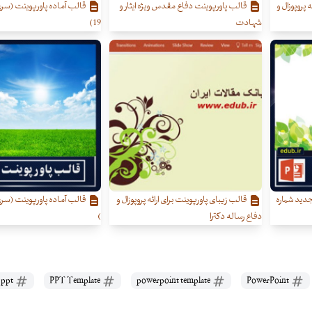
 پروپوزال و
قالب پاورپوینت دفاع مقدس ویژه ایثار و
قالب آماده پاورپوینت (سر
شهادت
19)
دید شماره
قالب زیبای پاورپوینت برای ارائه پروپوزال و
دفاع رساله دکترا
)
free ppt
PPT Template
powerpoint template
PowerPoint