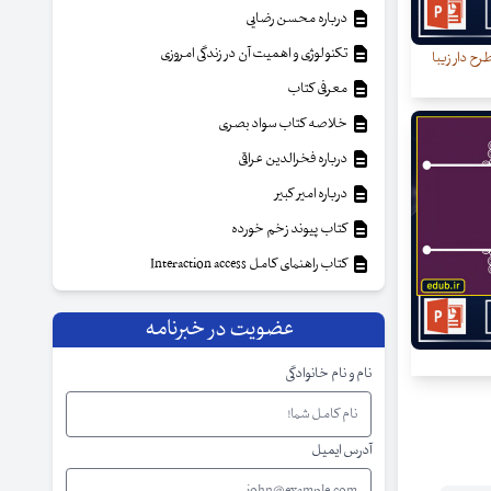
درباره محسن رضایی
تکنولوژی و اهمیت آن در زندگی امروزی
رح دار زیبا
معرفی کتاب
خلاصه کتاب سواد بصری
درباره فخرالدین عراقی
درباره امیر کبیر
کتاب پیوند زخم خورده
کتاب راهنمای کامل Interaction access
عضویت در خبرنامه
نام و نام خانوادگی
آدرس ایمیل