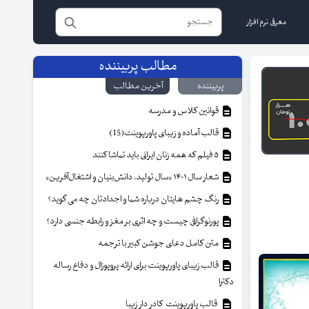
معرفی نرم افزار
مطالب پربیننده
پربیننده
آخرین مطالب
قوانین کلاس و مدرسه
قالب آماده و زیبای پاورپوینت(15)
۵ فیلم که همه زنان ایرانی باید تماشا کنند
شعار سال ۱۴۰۱ «سال تولید، دانش‌بنیان و اشتغال‌آفرین»
رنگ چشم هایتان درباره شما و اجدادتان چه می گوید؟
پورنوگرافی چیست و چه اثری بر مغز و رابطه جنسی دارد؟
متن کامل دعای جوشن کبیر با ترجمه
قالب زیبای پاورپوینت برای ارائه پروپوزال و دفاع رساله
دکترا
قالب پاورپوینت کادر دار زیبا