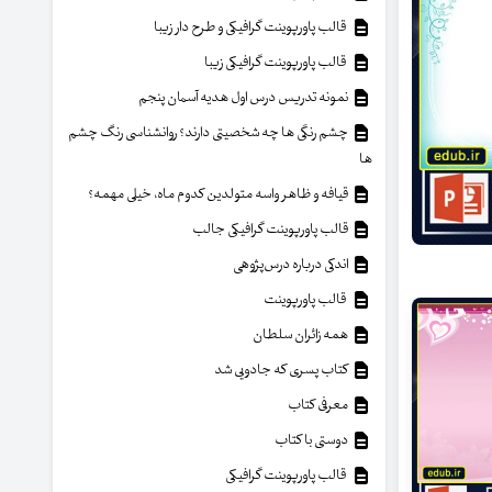
قالب پاورپوینت گرافیکی و طرح دار زیبا
قالب پاورپوینت گرافیکی زیبا
نمونه تدریس درس اول هدیه آسمان پنجم
چشم رنگی ها چه شخصیتی دارند؟ روانشناسی رنگ چشم
ها
قیافه و ظاهر واسه متولدین کدوم ماه، خیلی مهمه؟
قالب پاورپوینت گرافیکی جالب
اندکی درباره درس‌پژوهی
قالب پاورپوینت
همه زائران سلطان
کتاب پسری که جادویی شد
معرفی کتاب
دوستی با کتاب
قالب پاورپوینت گرافیکی