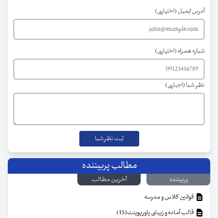
آدرس ایمیل (اختیاری)
شماره همراه (اختیاری)
نظر شما (اجباری)
مطالب پربیننده
پربیننده
آخرین مطالب
قوانین کلاس و مدرسه
قالب آماده و زیبای پاورپوینت(15)