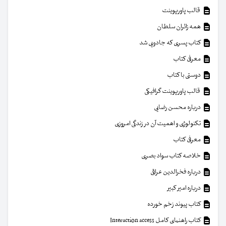
قالب پاورپوینت
همه زائران سلطان
کتاب پسری که جادویی شد
معرفی کتاب
دوستی با کتاب
قالب پاورپوینت گرافیکی
درباره محسن رضایی
تکنولوژی و اهمیت آن در زندگی امروزی
معرفی کتاب
خلاصه کتاب سواد بصری
درباره فخرالدین عراقی
درباره امیر کبیر
کتاب پیوند زخم خورده
کتاب راهنمای کامل Interaction access