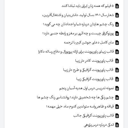
۵ فیلم که همه زنان ایرانی باید تماشا کنند
شعار سال ۱۴۰۱ «سال تولید، دانش‌بنیان و اشتغال‌آفرین»
رنگ چشم هایتان درباره شما و اجدادتان چه می گوید؟
پورنوگرافی چیست و چه اثری بر مغز و رابطه جنسی دارد؟
متن کامل دعای جوشن کبیر با ترجمه
قالب زیبای پاورپوینت برای ارائه پروپوزال و دفاع رساله دکترا
قالب پاورپوینت کادر دار زیبا
قالب پاورپوینت گرافیکی و طرح دار زیبا
قالب پاورپوینت گرافیکی زیبا
نمونه تدریس درس اول هدیه آسمان پنجم
چشم رنگی ها چه شخصیتی دارند؟ روانشناسی رنگ چشم ها
قیافه و ظاهر واسه متولدین کدوم ماه، خیلی مهمه؟
قالب پاورپوینت گرافیکی جالب
اندکی درباره درس‌پژوهی