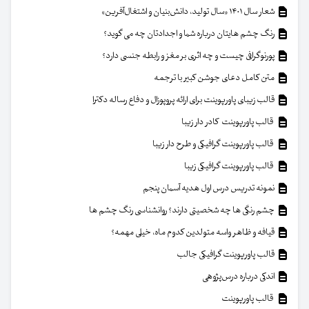
شعار سال ۱۴۰۱ «سال تولید، دانش‌بنیان و اشتغال‌آفرین»
رنگ چشم هایتان درباره شما و اجدادتان چه می گوید؟
پورنوگرافی چیست و چه اثری بر مغز و رابطه جنسی دارد؟
متن کامل دعای جوشن کبیر با ترجمه
قالب زیبای پاورپوینت برای ارائه پروپوزال و دفاع رساله دکترا
قالب پاورپوینت کادر دار زیبا
قالب پاورپوینت گرافیکی و طرح دار زیبا
قالب پاورپوینت گرافیکی زیبا
نمونه تدریس درس اول هدیه آسمان پنجم
چشم رنگی ها چه شخصیتی دارند؟ روانشناسی رنگ چشم ها
قیافه و ظاهر واسه متولدین کدوم ماه، خیلی مهمه؟
قالب پاورپوینت گرافیکی جالب
اندکی درباره درس‌پژوهی
قالب پاورپوینت