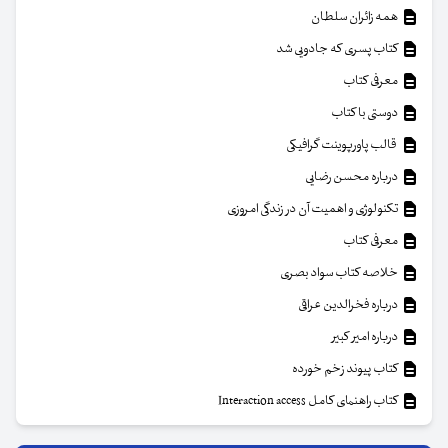
همه زائران سلطان
کتاب پسری که جادویی شد
معرفی کتاب
دوستی با کتاب
قالب پاورپوینت گرافیکی
درباره محسن رضایی
تکنولوژی و اهمیت آن در زندگی امروزی
معرفی کتاب
خلاصه کتاب سواد بصری
درباره فخرالدین عراقی
درباره امیر کبیر
کتاب پیوند زخم خورده
کتاب راهنمای کامل Interaction access